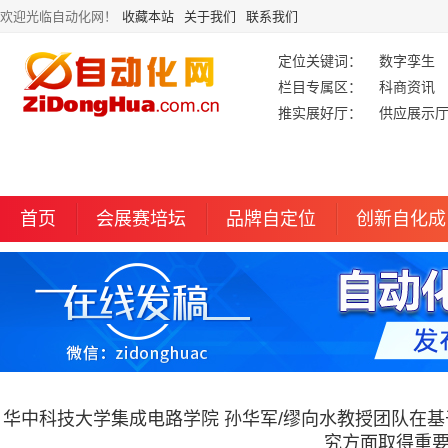
欢迎光临自动化网！
收藏本站
关于我们
联系我们
定位关键词：
数字孪生
栏目专属区：
科商资讯
推实展好厅：
供应展示
首页
会展赛培坛
品牌自定位
创新自化成
华中科技大学集成电路学院 孙华军/缪向水教授团队在
究方面取得重