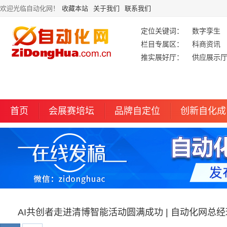
欢迎光临自动化网！
收藏本站
关于我们
联系我们
定位关键词：
数字孪生
栏目专属区：
科商资讯
推实展好厅：
供应展示
首页
会展赛培坛
品牌自定位
创新自化成
AI共创者走进清博智能活动圆满成功 | 自动化网总经