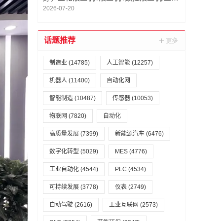
滚丝机 /滚牙机 ，滚丝机厂商选哪家
2026-07-20
话题推荐
制造业
(14785)
人工智能
(12257)
机器人
(11400)
自动化网
智能制造
(10487)
传感器
(10053)
物联网
(7820)
自动化
高质量发展
(7399)
新能源汽车
(6476)
数字化转型
(5029)
MES
(4776)
工业自动化
(4544)
PLC
(4534)
可持续发展
(3778)
仪表
(2749)
自动驾驶
(2616)
工业互联网
(2573)