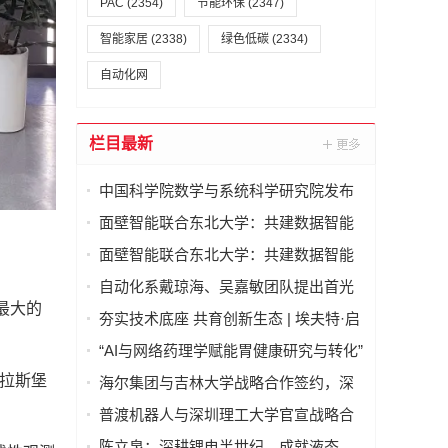
PAC
(2354)
节能环保
(2347)
智能家居
(2338)
绿色低碳
(2334)
自动化网
栏目最新
中国科学院数学与系统科学研究院发布
“数学机械化智能体”
面壁智能联合东北大学：共建数据智能
联合实验室
面壁智能联合东北大学：共建数据智能
联合实验室
自动化系戴琼海、吴嘉敏团队提出首光
最大的
子事件感知的荧光寿命显微成像方法
夯实技术底座 共育创新生态 | 埃夫特·启
智 x 哈工大共建智能机器人通用技术底
“AI与网络药理学赋能胃健康研究与转化”
座实训实验室
学术研讨会在京举行—— 多学科交叉推
特拉斯堡
海尔集团与吉林大学战略合作签约，深
动胃病防治进入智能化新阶段
化产教融合发展新质生产力
普渡机器人与深圳理工大学官宣战略合
作，将共建机器人联合实验室
陈立泉：深耕锂电半世纪，成就液态、