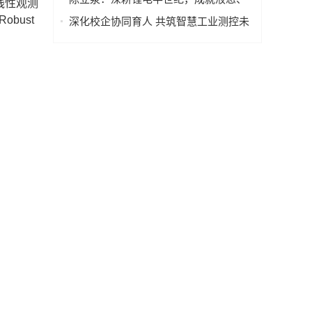
线性观测
固态、钠离子电池三大技术领跑地位
obust
深化校企协同育人 共筑智慧工业测控未
来 ——山西工程技术学院一行至锐达工
业集团参观调研