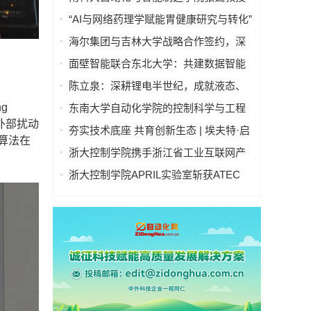
“逐际动力”Oil人形机器人亮相央视中秋
“AI与网络药理学赋能胃健康研究与转化”
晚会
学术研讨会在京举行—— 多学科交叉推
海尔集团与吉林大学战略合作签约，深
动胃病防治进入智能化新阶段
化产教融合发展新质生产力
面壁智能联合东北大学：共建数据智能
联合实验室
陈立泉：深耕锂电半世纪，成就液态、
固态、钠离子电池三大技术领跑地位
ng
东南大学自动化学院的控制科学与工程
在系统外部扰动
学科在软科2025年世界一流学科排名中
夯实技术底座 共育创新生态 | 埃夫特·启
算法在
位列国内第一、全球第四！
智 x 哈工大共建智能机器人通用技术底
浙大控制学院携手浙江省工业互联网产
座实训实验室
业联盟 共启产教融合新篇章
浙大控制学院APRIL实验室斩获ATEC
2025科技精英赛冠军