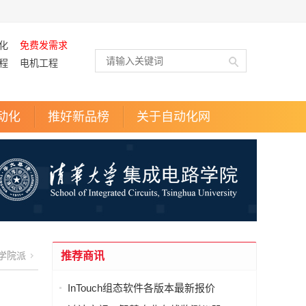
化
免费发需求
程
电机工程
动化
推好新品榜
关于自动化网
学院派
推荐商讯
InTouch组态软件各版本最新报价