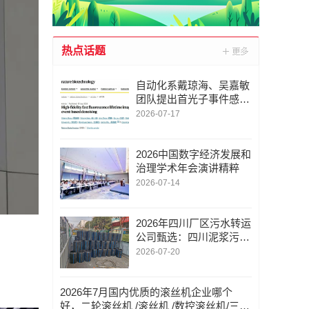
热点话题
自动化系戴琼海、吴嘉敏
团队提出首光子事件感知
的荧光寿命显微成像方法
2026-07-17
2026中国数字经济发展和
治理学术年会演讲精粹
2026-07-14
2026年四川厂区污水转运
公司甄选：四川泥浆污水
转运/四川管道污水转运/
2026-07-20
口碑与实力并重的行业参
考指南
2026年7月国内优质的滚丝机企业哪个
好，二轮滚丝机 /滚丝机 /数控滚丝机/三轮