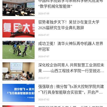
中国科学院数学与系统科学研究院发布
“数学机械化智能体”
2026-07-09
驭势者独步天下！吴甘沙在复旦大学
2026届研究生毕业典礼致辞
2026-07-07
成功卫冕！清华火神队再夺机器人世界
杯冠军
2026-07-07
深化校企协同育人 共筑智慧工业测控未
来 ——山西工程技术学院一行至锐达工
业集团参观调研
2026-07-07
强强联合 | 微分智飞x浙大控制学院共建
“飞行具身智能联合实验室”，开启产学
研深度融合新篇章
2026-07-02