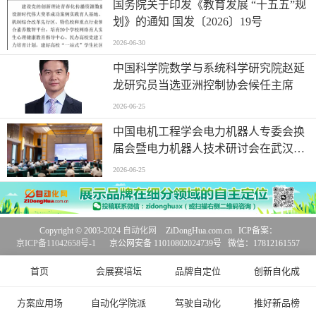
国务院关于印发《教育发展 “十五五”规
划》的通知 国发〔2026〕19号
2026-06-30
中国科学院数学与系统科学研究院赵延
龙研究员当选亚洲控制协会候任主席
2026-06-25
中国电机工程学会电力机器人专委会换
届会暨电力机器人技术研讨会在武汉举
行
2026-06-25
Copyright © 2003-2024
自动化网
ZiDongHua.com.cn ICP备案：
京ICP备11042658号-1
京公网安备 11010802024739号 微信：17812161557
首页
会展赛培坛
品牌自定位
创新自化成
方案应用场
自动化学院派
驾驶自动化
推好新品榜