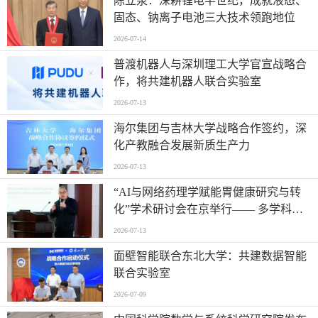
陈立泉：深耕锂电半世纪，成就液态、
固态、钠离子电池三大技术领跑地位
2026-07-14
普渡机器人与深圳理工大学官宣战略合
作，将共建机器人联合实验室
2026-07-13
海尔集团与吉林大学战略合作签约，深
化产教融合发展新质生产力
2026-07-13
“AI与网络药理学赋能胃健康研究与转
化”学术研讨会在京举行—— 多学科交
叉推动胃病防治进入智能化新阶段
2026-07-13
面壁智能联合东北大学：共建数据智能
联合实验室
2026-07-09