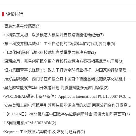
评论排行
·
智慧水务与传感器
(7)
·
中科紫东太初：以多模态大模型开启铁路智能化新纪元
(7)
·
东土科技并购高威科：工业自动化的“场景驱动”时代将要到来
(5)
·
自动化网诚征自动化科技赋能高质量发展解决方案
(3)
·
深耕应用，兆易创新携全系产品和行业解决方案亮相慕尼黑电子展
(3)
·
恒力集团董事长陈建华：致力于打造全球行业标杆，为国家的经济高质量发展贡献更大力量|上海电气集团党委书记、董事长吴磊来访
·
推好品牌观察：西门子在沪设立其中国首个智能基础设施数字化赋能中心
(2)
·
黑芝麻智能发布华山开发者计划 高质量赋能多元应用场景
(2)
·
WOODHEAD通讯卡备品备件：Applicom International PCU1500S7 PCU 1500 S7 V4.5.0
·
安森美和上能电气携手引领可持续能源应用的发展 两家公司合作开发高性能储能和太阳能组串式逆变器方案 以实现可持续的未来
·
【6.15-16日】2023第八届中国数字供应链创新峰会,演讲大咖阵容官宣
(2)
·
LS伺服电机APM-SB02ADK
(2)
·
Kepware 工业数据采集软件 及 常见问题解答
(2)