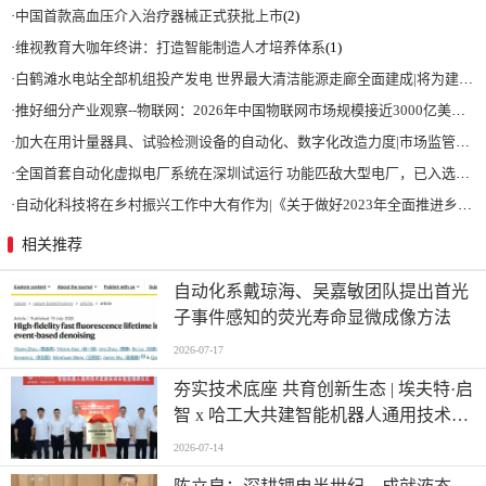
·
中国首款高血压介入治疗器械正式获批上市
(2)
·
维视教育大咖年终讲：打造智能制造人才培养体系
(1)
·
白鹤滩水电站全部机组投产发电 世界最大清洁能源走廊全面建成|将为建设新型能源体系、保障国家能源安全、实现“双碳”目标提供有力支撑
·
推好细分产业观察--物联网：2026年中国物联网市场规模接近3000亿美元 智慧工厂、智慧城市、智慧电网等将占60%以上
·
加大在用计量器具、试验检测设备的自动化、数字化改造力度|市场监管总局 工业和信息化部 关于促进企业计量能力提升的指导意见
·
全国首套自动化虚拟电厂系统在深圳试运行 功能匹敌大型电厂，已入选国际典型案例
·
自动化科技将在乡村振兴工作中大有作为|《关于做好2023年全面推进乡村振兴重点工作的意见》发布
相关推荐
自动化系戴琼海、吴嘉敏团队提出首光
子事件感知的荧光寿命显微成像方法
2026-07-17
夯实技术底座 共育创新生态 | 埃夫特·启
智 x 哈工大共建智能机器人通用技术底
座实训实验室
2026-07-14