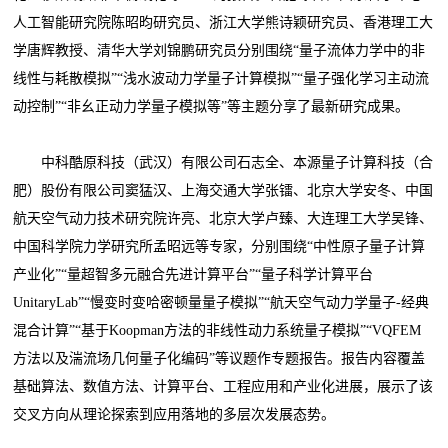
人工智能研究院陈昭昀研究员、浙江大学熊诗颖研究员、香港理工大
学唐辉教授、清华大学刘锦鹏研究员分别围绕“量子流体力学中的非
线性与耗散模拟”“浅水波动力学量子计算模拟”“量子强化学习主动流
动控制”“非幺正动力学量子模拟等”等主题分享了最新研究成果。
中科酷原科技（武汉）有限公司石志全、本源量子计算科技（合
肥）股份有限公司窦猛汉、上海交通大学张镭、北京大学安冬、中国
航天空气动力技术研究院许亮、北京大学卢臻、大连理工大学吴锋、
中国科学院力学研究所孟昭远等专家，分别围绕“中性原子量子计算
产业化”“量超智多元融合先进计算平台”“量子科学计算平台
UnitaryLab”“慢变时变哈密顿量量子模拟”“航天空气动力学量子-经典
混合计算”“基于Koopman方法的非线性动力系统量子模拟”“VQFEM
方法以及湍流场几何量子化编码”等议题作专题报告。报告内容覆盖
基础算法、数值方法、计算平台、工程应用和产业化进展，展示了该
交叉方向从理论探索到应用落地的多层次发展态势。