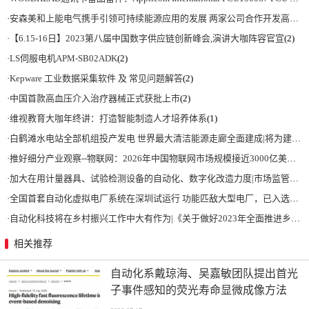
·
安森美和上能电气携手引领可持续能源应用的发展 两家公司合作开发高性能储能和太阳能组串式逆变器方案 以实现可持续的未来
·
【6.15-16日】2023第八届中国数字供应链创新峰会,演讲大咖阵容官宣
(2)
·
LS伺服电机APM-SB02ADK
(2)
·
Kepware 工业数据采集软件 及 常见问题解答
(2)
·
中国首款高血压介入治疗器械正式获批上市
(2)
·
维视教育大咖年终讲：打造智能制造人才培养体系
(1)
·
白鹤滩水电站全部机组投产发电 世界最大清洁能源走廊全面建成|将为建设新型能源体系、保障国家能源安全、实现“双碳”目标提供有力支撑
·
推好细分产业观察--物联网：2026年中国物联网市场规模接近3000亿美元 智慧工厂、智慧城市、智慧电网等将占60%以上
·
加大在用计量器具、试验检测设备的自动化、数字化改造力度|市场监管总局 工业和信息化部 关于促进企业计量能力提升的指导意见
·
全国首套自动化虚拟电厂系统在深圳试运行 功能匹敌大型电厂，已入选国际典型案例
·
自动化科技将在乡村振兴工作中大有作为|《关于做好2023年全面推进乡村振兴重点工作的意见》发布
相关推荐
自动化系戴琼海、吴嘉敏团队提出首光
子事件感知的荧光寿命显微成像方法