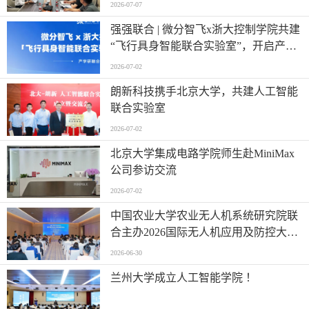
业集团参观调研
2026-07-07
强强联合 | 微分智飞x浙大控制学院共建
“飞行具身智能联合实验室”，开启产学
研深度融合新篇章
2026-07-02
朗新科技携手北京大学，共建人工智能
联合实验室
2026-07-02
北京大学集成电路学院师生赴MiniMax
公司参访交流
2026-07-02
中国农业大学农业无人机系统研究院联
合主办2026国际无人机应用及防控大会
第六届农业无人机应用交流会
2026-06-30
兰州大学成立人工智能学院 ！