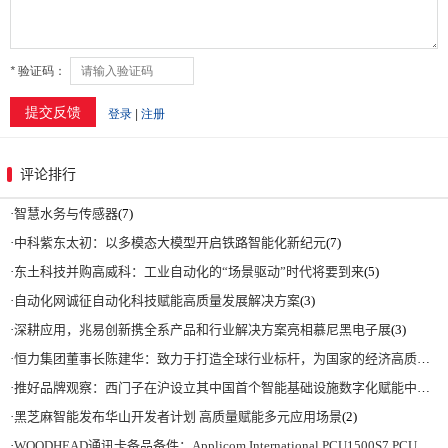
评论排行
·
智慧水务与传感器
(7)
·
中科紫东太初：以多模态大模型开启铁路智能化新纪元
(7)
·
东土科技并购高威科：工业自动化的“场景驱动”时代将要到来
(5)
·
自动化网诚征自动化科技赋能高质量发展解决方案
(3)
·
深耕应用，兆易创新携全系产品和行业解决方案亮相慕尼黑电子展
(3)
·
恒力集团董事长陈建华：致力于打造全球行业标杆，为国家的经济高质量发展贡献更大力量|上海电气集团党委书记、董事长吴磊来访
·
推好品牌观察：西门子在沪设立其中国首个智能基础设施数字化赋能中心
(2)
·
黑芝麻智能发布华山开发者计划 高质量赋能多元应用场景
(2)
·
WOODHEAD通讯卡备品备件：Applicom International PCU1500S7 PCU 1500 S7 V4.5.0