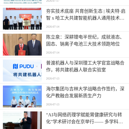
2026-07-17
夯实技术底座 共育创新生态 | 埃夫特·启
智 x 哈工大共建智能机器人通用技术底
座实训实验室
2026-07-14
陈立泉：深耕锂电半世纪，成就液态、
固态、钠离子电池三大技术领跑地位
2026-07-14
普渡机器人与深圳理工大学官宣战略合
作，将共建机器人联合实验室
2026-07-13
海尔集团与吉林大学战略合作签约，深
化产教融合发展新质生产力
2026-07-13
“AI与网络药理学赋能胃健康研究与转
化”学术研讨会在京举行—— 多学科交
叉推动胃病防治进入智能化新阶段