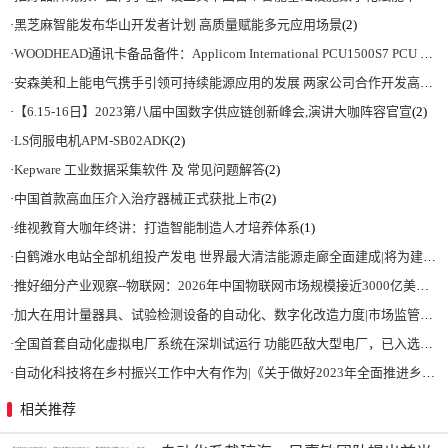
·
黑芝麻智能发布华山开发者计划 高质量赋能多元应用场景
(2)
·
WOODHEAD通讯卡备品备件：Applicom International PCU1500S7 PCU 1500 S7 V4.5.0
·
安森美和上能电气携手引领可持续能源应用的发展 两家公司合作开发高性能储能和太阳能组串式逆变器方案 以实现可持续的未来
·
【6.15-16日】2023第八届中国数字供应链创新峰会,演讲大咖阵容官宣
(2)
·
LS伺服电机APM-SB02ADK
(2)
·
Kepware 工业数据采集软件 及 常见问题解答
(2)
·
中国首款高血压介入治疗器械正式获批上市
(2)
·
维视教育大咖年终讲：打造智能制造人才培养体系
(1)
·
白鹤滩水电站全部机组投产发电 世界最大清洁能源走廊全面建成|将为建设新型能源体系、保障国家能源安全、实现“双碳”目标提供有力支撑
·
推好细分产业观察--物联网：2026年中国物联网市场规模接近3000亿美元 智慧工厂、智慧城市、智慧电网等将占60%以上
·
加大在用计量器具、试验检测设备的自动化、数字化改造力度|市场监管总局 工业和信息化部 关于促进企业计量能力提升的指导意见
·
全国首套自动化虚拟电厂系统在深圳试运行 功能匹敌大型电厂，已入选国际典型案例
·
自动化科技将在乡村振兴工作中大有作为|《关于做好2023年全面推进乡村振兴重点工作的意见》发布
相关推荐