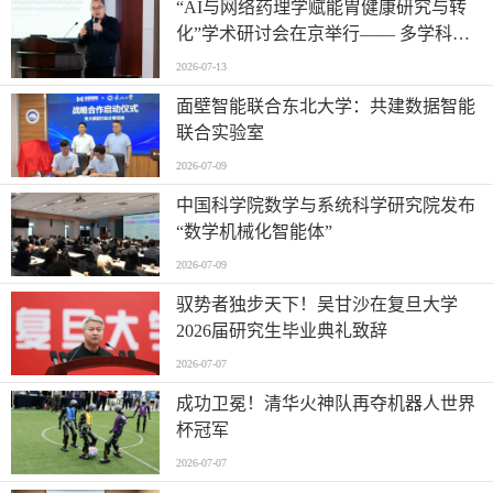
“AI与网络药理学赋能胃健康研究与转
化”学术研讨会在京举行—— 多学科交
叉推动胃病防治进入智能化新阶段
2026-07-13
面壁智能联合东北大学：共建数据智能
联合实验室
2026-07-09
中国科学院数学与系统科学研究院发布
“数学机械化智能体”
2026-07-09
驭势者独步天下！吴甘沙在复旦大学
2026届研究生毕业典礼致辞
2026-07-07
成功卫冕！清华火神队再夺机器人世界
杯冠军
2026-07-07