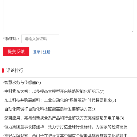
评论排行
·
智慧水务与传感器
(7)
·
中科紫东太初：以多模态大模型开启铁路智能化新纪元
(7)
·
东土科技并购高威科：工业自动化的“场景驱动”时代将要到来
(5)
·
自动化网诚征自动化科技赋能高质量发展解决方案
(3)
·
深耕应用，兆易创新携全系产品和行业解决方案亮相慕尼黑电子展
(3)
·
恒力集团董事长陈建华：致力于打造全球行业标杆，为国家的经济高质量发展贡献更大力量|上海电气集团党委书记、董事长吴磊来访
·
推好品牌观察：西门子在沪设立其中国首个智能基础设施数字化赋能中心
(2)