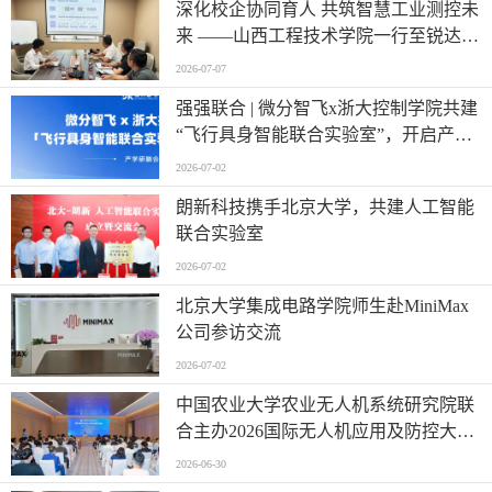
深化校企协同育人 共筑智慧工业测控未
来 ——山西工程技术学院一行至锐达工
业集团参观调研
2026-07-07
强强联合 | 微分智飞x浙大控制学院共建
“飞行具身智能联合实验室”，开启产学
研深度融合新篇章
2026-07-02
朗新科技携手北京大学，共建人工智能
联合实验室
2026-07-02
北京大学集成电路学院师生赴MiniMax
公司参访交流
2026-07-02
中国农业大学农业无人机系统研究院联
合主办2026国际无人机应用及防控大会
第六届农业无人机应用交流会
2026-06-30