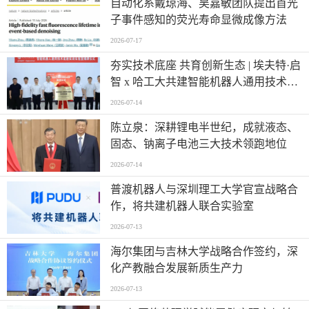
自动化系戴琼海、吴嘉敏团队提出首光
子事件感知的荧光寿命显微成像方法
2026-07-17
夯实技术底座 共育创新生态 | 埃夫特·启
智 x 哈工大共建智能机器人通用技术底
座实训实验室
2026-07-14
陈立泉：深耕锂电半世纪，成就液态、
固态、钠离子电池三大技术领跑地位
2026-07-14
普渡机器人与深圳理工大学官宣战略合
作，将共建机器人联合实验室
2026-07-13
海尔集团与吉林大学战略合作签约，深
化产教融合发展新质生产力
2026-07-13