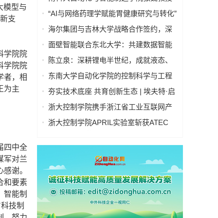
大模型与
“逐际动力”Oil人形机器人亮相央视中秋
“AI与网络药理学赋能胃健康研究与转化”
创新支
晚会
学术研讨会在京举行—— 多学科交叉推
海尔集团与吉林大学战略合作签约，深
动胃病防治进入智能化新阶段
化产教融合发展新质生产力
面壁智能联合东北大学：共建数据智能
科学院院
联合实验室
陈立泉：深耕锂电半世纪，成就液态、
科学院院
固态、钠离子电池三大技术领跑地位
东南大学自动化学院的控制科学与工程
学者，相
学科在软科2025年世界一流学科排名中
王为主
夯实技术底座 共育创新生态 | 埃夫特·启
位列国内第一、全球第四！
智 x 哈工大共建智能机器人通用技术底
浙大控制学院携手浙江省工业互联网产
座实训实验室
业联盟 共启产教融合新篇章
浙大控制学院APRIL实验室斩获ATEC
2025科技精英赛冠军
届四中全
谋军对兰
心感谢。
合和要素
、智能制
占科技制
制，努力