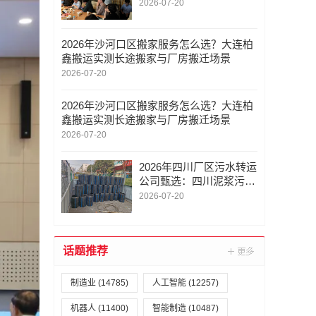
革/精益营销管理/精益设
2026-07-20
备管理变革/战略协同与
实战落地的多维解析
2026年沙河口区搬家服务怎么选？大连柏
鑫搬运实测长途搬家与厂房搬迁场景
2026-07-20
2026年沙河口区搬家服务怎么选？大连柏
鑫搬运实测长途搬家与厂房搬迁场景
2026-07-20
2026年四川厂区污水转运
公司甄选：四川泥浆污水
转运/四川管道污水转运/
2026-07-20
口碑与实力并重的行业参
考指南
话题推荐
制造业
(14785)
人工智能
(12257)
机器人
(11400)
智能制造
(10487)