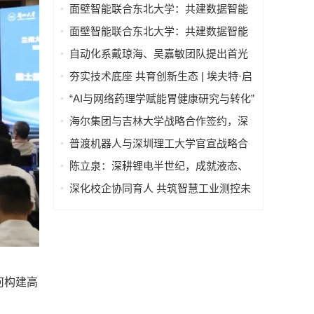
“数学机械化智能体”
面壁智能联合东北大学：共建数据智能
联合实验室
面壁智能联合东北大学：共建数据智能
联合实验室
自动化系戴琼海、吴嘉敏团队提出首光
子事件感知的荧光寿命显微成像方法
夯实技术底座 共育创新生态 | 埃夫特·启
智 x 哈工大共建智能机器人通用技术底
“AI与网络药理学赋能胃健康研究与转化”
座实训实验室
学术研讨会在京举行—— 多学科交叉推
海尔集团与吉林大学战略合作签约，深
动胃病防治进入智能化新阶段
化产教融合发展新质生产力
普渡机器人与深圳理工大学官宣战略合
作，将共建机器人联合实验室
陈立泉：深耕锂电半世纪，成就液态、
固态、钠离子电池三大技术领跑地位
深化校企协同育人 共筑智慧工业测控未
来 ——山西工程技术学院一行至锐达工
业集团参观调研
何构建高