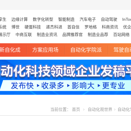
孪生
边缘计算
数字化转型
智能制造
汽车电子
自动驾驶
InTo
系统
博世
硬蛋科技
递杰科进
首自信
罗地格
科商资讯
优
展示厅
中商互联
制造业资讯
品牌推荐官
制造业品荐
百站网络
新自化成
方案应用场
自动化学院派
驾驶自
当前位置：
首页
自动化观世界
自动化