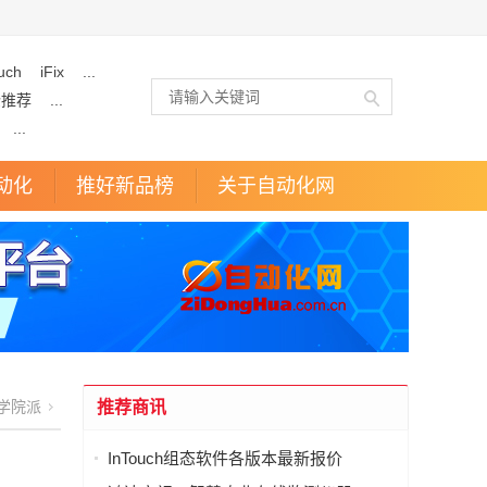
uch
iFix
...
企推荐
...
...
动化
推好新品榜
关于自动化网
学院派
推荐商讯
InTouch组态软件各版本最新报价