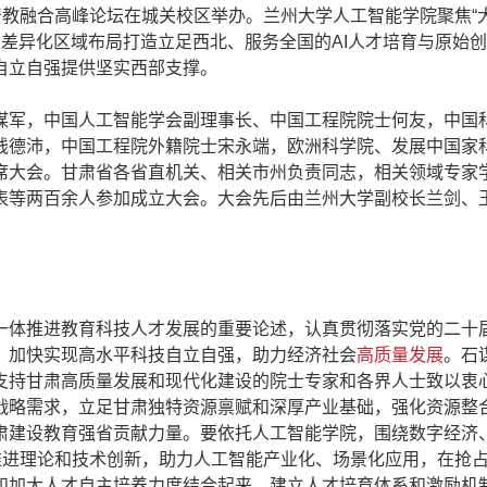
产教融合高峰论坛在城关校区举办。兰州大学人工智能学院聚焦“
，以差异化区域布局打造立足西北、服务全国的AI人才培育与原始
自立自强提供坚实西部支撑。
军，中国人工智能学会副理事长、中国工程院院士何友，中国
钱德沛，中国工程院外籍院士宋永端，欧洲科学院、发展中国家
席大会。甘肃省各省直机关、相关市州负责同志，相关领域专家
表等两百余人参加成立大会。大会先后由兰州大学副校长兰剑、
体推进教育科技人才发展的重要论述，认真贯彻落实党的二十
，加快实现高水平科技自立自强，助力经济社会
高质量发展
。石
支持甘肃高质量发展和现代化建设的院士专家和各界人士致以衷
战略需求，立足甘肃独特资源禀赋和深厚产业基础，强化资源整
肃建设教育强省贡献力量。要依托人工智能学院，围绕数字经济
推进理论和技术创新，助力人工智能产业化、场景化应用，在抢
和加大人才自主培养力度结合起来，建立人才培育体系和激励机