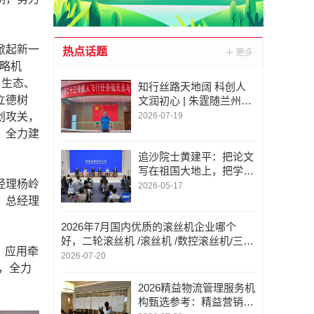
掀起新一
热点话题
战略机
、生态、
知行丝路天地阔 科创人
立德树
文润初心 | 朱霆随兰州大
学管理学院河西走廊移动
创攻关，
2026-07-19
课堂研学有感
，全力建
追沙院士黄建平：把论文
写在祖国大地上，把学问
经理杨岭
做在西北大漠里
2026-05-17
、总经理
2026年7月国内优质的滚丝机企业哪个
好，二轮滚丝机 /滚丝机 /数控滚丝机/三轮
、应用牵
滚丝机 /滚牙机 ，滚丝机厂商选哪家
2026-07-20
，全力
2026精益物流管理服务机
构甄选参考：精益营销变