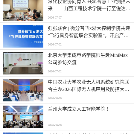
深化校企协同育人 共筑智慧工业测控未
来 ——山西工程技术学院一行至锐达工
业集团参观调研
2026-07-07
强强联合 | 微分智飞x浙大控制学院共建
“飞行具身智能联合实验室”，开启产学
研深度融合新篇章
2026-07-02
北京大学集成电路学院师生赴MiniMax
公司参访交流
2026-07-02
中国农业大学农业无人机系统研究院联
合主办2026国际无人机应用及防控大会
第六届农业无人机应用交流会
2026-06-30
兰州大学成立人工智能学院 ！
2026-06-30