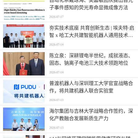
自动化系戴琼海、吴嘉敏团队提出首光
子事件感知的荧光寿命显微成像方法
2026-07-17
夯实技术底座 共育创新生态 | 埃夫特·启
智 x 哈工大共建智能机器人通用技术底
座实训实验室
2026-07-14
陈立泉：深耕锂电半世纪，成就液态、
固态、钠离子电池三大技术领跑地位
2026-07-14
普渡机器人与深圳理工大学官宣战略合
作，将共建机器人联合实验室
2026-07-13
海尔集团与吉林大学战略合作签约，深
化产教融合发展新质生产力
2026-07-13