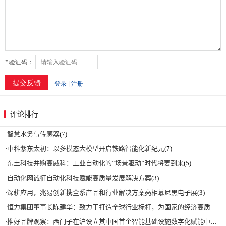
评论排行
·
智慧水务与传感器
(7)
·
中科紫东太初：以多模态大模型开启铁路智能化新纪元
(7)
·
东土科技并购高威科：工业自动化的“场景驱动”时代将要到来
(5)
·
自动化网诚征自动化科技赋能高质量发展解决方案
(3)
·
深耕应用，兆易创新携全系产品和行业解决方案亮相慕尼黑电子展
(3)
·
恒力集团董事长陈建华：致力于打造全球行业标杆，为国家的经济高质量发展贡献更大力量|上海电气集团党委书记、董事长吴磊来访
·
推好品牌观察：西门子在沪设立其中国首个智能基础设施数字化赋能中心
(2)