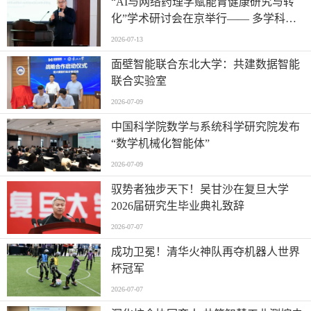
“AI与网络药理学赋能胃健康研究与转
化”学术研讨会在京举行—— 多学科交
叉推动胃病防治进入智能化新阶段
2026-07-13
面壁智能联合东北大学：共建数据智能
联合实验室
2026-07-09
中国科学院数学与系统科学研究院发布
“数学机械化智能体”
2026-07-09
驭势者独步天下！吴甘沙在复旦大学
2026届研究生毕业典礼致辞
2026-07-07
成功卫冕！清华火神队再夺机器人世界
杯冠军
2026-07-07