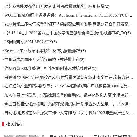
·
黑芝麻智能发布华山开发者计划 高质量赋能多元应用场景
(2)
·
WOODHEAD通讯卡备品备件：Applicom International PCU1500S7 PCU 1500 S7 V4.5.0
·
安森美和上能电气携手引领可持续能源应用的发展 两家公司合作开发高性能储能和太阳能组串式逆变器方案 以实现可持续的未来
·
【6.15-16日】2023第八届中国数字供应链创新峰会,演讲大咖阵容官宣
(2)
·
LS伺服电机APM-SB02ADK
(2)
·
Kepware 工业数据采集软件 及 常见问题解答
(2)
·
中国首款高血压介入治疗器械正式获批上市
(2)
·
维视教育大咖年终讲：打造智能制造人才培养体系
(1)
·
白鹤滩水电站全部机组投产发电 世界最大清洁能源走廊全面建成|将为建设新型能源体系、保障国家能源安全、实现“双碳”目标提供有力支撑
·
推好细分产业观察--物联网：2026年中国物联网市场规模接近3000亿美元 智慧工厂、智慧城市、智慧电网等将占60%以上
·
加大在用计量器具、试验检测设备的自动化、数字化改造力度|市场监管总局 工业和信息化部 关于促进企业计量能力提升的指导意见
·
全国首套自动化虚拟电厂系统在深圳试运行 功能匹敌大型电厂，已入选国际典型案例
·
自动化科技将在乡村振兴工作中大有作为|《关于做好2023年全面推进乡村振兴重点工作的意见》发布
相关推荐