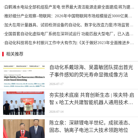
·
白鹤滩水电站全部机组投产发电 世界最大清洁能源走廊全面建成|将为建设新型能源体系、保障国家能源安全、实现“双碳”目标提供有力支撑
·
推好细分产业观察--物联网：2026年中国物联网市场规模接近3000亿美元 智慧工厂、智慧城市、智慧电网等将占60%以上
·
加大在用计量器具、试验检测设备的自动化、数字化改造力度|市场监管总局 工业和信息化部 关于促进企业计量能力提升的指导意见
·
全国首套自动化虚拟电厂系统在深圳试运行 功能匹敌大型电厂，已入选国际典型案例
·
自动化科技将在乡村振兴工作中大有作为|《关于做好2023年全面推进乡村振兴重点工作的意见》发布
相关推荐
自动化系戴琼海、吴嘉敏团队提出首光
子事件感知的荧光寿命显微成像方法
2026-07-17
夯实技术底座 共育创新生态 | 埃夫特·启
智 x 哈工大共建智能机器人通用技术底
座实训实验室
2026-07-14
陈立泉：深耕锂电半世纪，成就液态、
固态、钠离子电池三大技术领跑地位