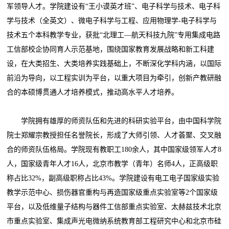
军领导人才。学院建设有“王小谟英才班”、电子科学与技术、电子科
学与技术（全英文）、微电子科学与工程、应用物理学-电子科学与
技术五个本科教学专业，获批“北理工—航天科技九院”专用集成电路
工信部校企协同育人示范基地，围绕国家教育发展战略和新工科建
设，在大类招生、大类培养实践基础上，不断深化学科内涵，以国际
前沿为导向，以工程实训为平台，以重大项目为牵引，创新产教研融
合的本硕博贯通人才培养模式，推动高水平人才培养。
学院拥有雄厚的师资队伍和先进的科研实验平台，由中国科学院
院士郑耀宗教授担任名誉院长，形成了大师引领、人才荟聚、交叉融
合的师资队伍格局。学院现有教职工180余人，其中国家级领军人才8
人，国家级青年人才16人，北京市教学（青年）名师4人，正高级职
称占比32%，副高级职称占比43%。学院建设有电工电子国家级实验
教学示范中心、损伤器官重构与再造国家级重点实验室等2个国家级
平台，以及低维量子结构与器件工信部重点实验室、太赫兹技术北京
市重点实验室、集成声光电微纳系统教育部工程研究中心和北京市硅