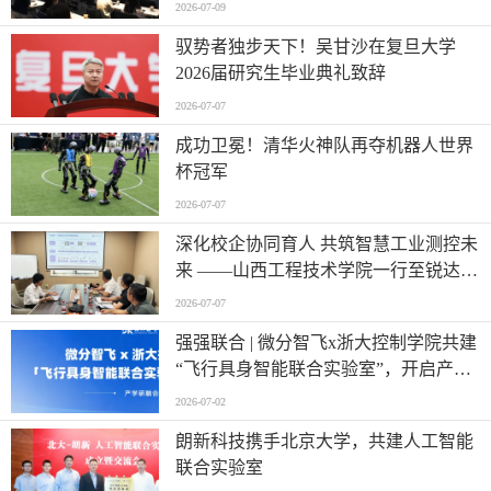
2026-07-09
驭势者独步天下！吴甘沙在复旦大学
2026届研究生毕业典礼致辞
2026-07-07
成功卫冕！清华火神队再夺机器人世界
杯冠军
2026-07-07
深化校企协同育人 共筑智慧工业测控未
来 ——山西工程技术学院一行至锐达工
业集团参观调研
2026-07-07
强强联合 | 微分智飞x浙大控制学院共建
“飞行具身智能联合实验室”，开启产学
研深度融合新篇章
2026-07-02
朗新科技携手北京大学，共建人工智能
联合实验室