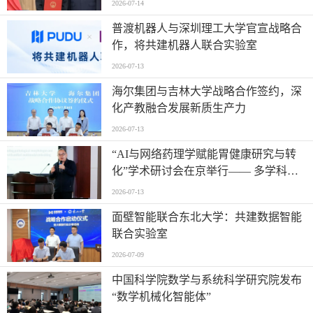
2026-07-14
普渡机器人与深圳理工大学官宣战略合
作，将共建机器人联合实验室
2026-07-13
海尔集团与吉林大学战略合作签约，深
化产教融合发展新质生产力
2026-07-13
“AI与网络药理学赋能胃健康研究与转
化”学术研讨会在京举行—— 多学科交
叉推动胃病防治进入智能化新阶段
2026-07-13
面壁智能联合东北大学：共建数据智能
联合实验室
2026-07-09
中国科学院数学与系统科学研究院发布
“数学机械化智能体”