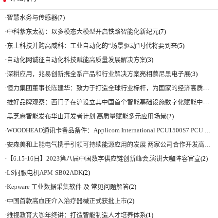
·
智慧水务与传感器
(7)
·
中科紫东太初：以多模态大模型开启铁路智能化新纪元
(7)
·
东土科技并购高威科：工业自动化的“场景驱动”时代将要到来
(5)
·
自动化网诚征自动化科技赋能高质量发展解决方案
(3)
·
深耕应用，兆易创新携全系产品和行业解决方案亮相慕尼黑电子展
(3)
·
恒力集团董事长陈建华：致力于打造全球行业标杆，为国家的经济高质量发展贡献更大力量|上海电气集团党委书记、董事长吴磊来访
·
推好品牌观察：西门子在沪设立其中国首个智能基础设施数字化赋能中心
(2)
·
黑芝麻智能发布华山开发者计划 高质量赋能多元应用场景
(2)
·
WOODHEAD通讯卡备品备件：Applicom International PCU1500S7 PCU 1500 S7 V4.5.0
·
安森美和上能电气携手引领可持续能源应用的发展 两家公司合作开发高性能储能和太阳能组串式逆变器方案 以实现可持续的未来
·
【6.15-16日】2023第八届中国数字供应链创新峰会,演讲大咖阵容官宣
(2)
·
LS伺服电机APM-SB02ADK
(2)
·
Kepware 工业数据采集软件 及 常见问题解答
(2)
·
中国首款高血压介入治疗器械正式获批上市
(2)
·
维视教育大咖年终讲：打造智能制造人才培养体系
(1)