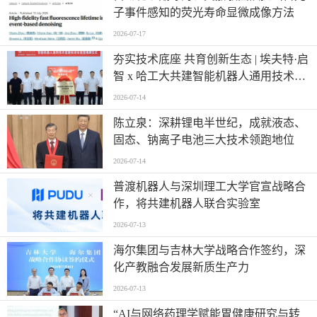
子事件感知的荧光寿命显微成像方法
2026-07-17
夯实技术底座 共育创新生态 | 埃夫特·启
智 x 哈工大共建智能机器人通用技术底
座实训实验室
2026-07-14
陈立泉：深耕锂电半世纪，成就液态、
固态、钠离子电池三大技术领跑地位
2026-07-14
普渡机器人与深圳理工大学官宣战略合
作，将共建机器人联合实验室
2026-07-13
海尔集团与吉林大学战略合作签约，深
化产教融合发展新质生产力
2026-07-13
“AI与网络药理学赋能胃健康研究与转