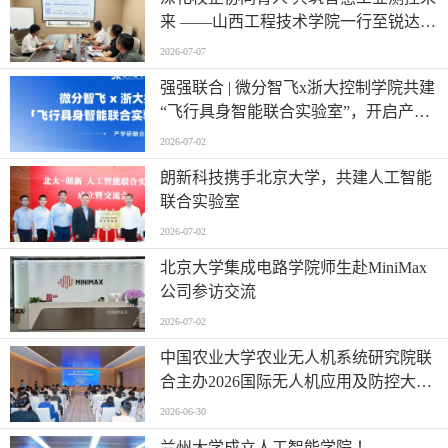
来 ——山西工程技术学院一行至锐达工
业集团参观调研
2026-07-07
强强联合 | 微分智飞x浙大控制学院共建
“飞行具身智能联合实验室”，开启产学
研深度融合新篇章
2026-07-02
朗新科技携手北京大学，共建人工智能
联合实验室
2026-07-02
北京大学集成电路学院师生赴MiniMax
公司参访交流
2026-07-02
中国农业大学农业无人机系统研究院联
合主办2026国际无人机应用及防控大会
第六届农业无人机应用交流会
2026-06-30
兰州大学成立人工智能学院 ！