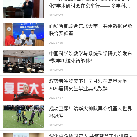
化”学术研讨会在京举行—— 多学科交
叉推动胃病防治进入智能化新阶段
2026-07-13
面壁智能联合东北大学：共建数据智能
联合实验室
2026-07-09
中国科学院数学与系统科学研究院发布
“数学机械化智能体”
2026-07-09
驭势者独步天下！吴甘沙在复旦大学
2026届研究生毕业典礼致辞
2026-07-07
成功卫冕！清华火神队再夺机器人世界
杯冠军
2026-07-07
深化校企协同育人 共筑智慧工业测控未