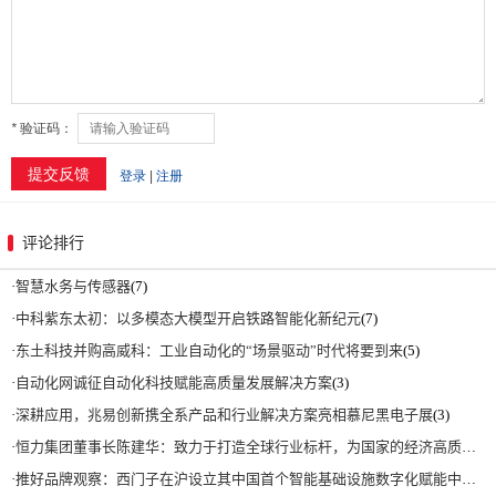
评论排行
·
智慧水务与传感器
(7)
·
中科紫东太初：以多模态大模型开启铁路智能化新纪元
(7)
·
东土科技并购高威科：工业自动化的“场景驱动”时代将要到来
(5)
·
自动化网诚征自动化科技赋能高质量发展解决方案
(3)
·
深耕应用，兆易创新携全系产品和行业解决方案亮相慕尼黑电子展
(3)
·
恒力集团董事长陈建华：致力于打造全球行业标杆，为国家的经济高质量发展贡献更大力量|上海电气集团党委书记、董事长吴磊来访
·
推好品牌观察：西门子在沪设立其中国首个智能基础设施数字化赋能中心
(2)