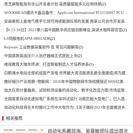
·
黑芝麻智能发布华山开发者计划 高质量赋能多元应用场景
(2)
·
WOODHEAD通讯卡备品备件：Applicom International PCU1500S7 PCU 1500 S7 V4.5.0
·
安森美和上能电气携手引领可持续能源应用的发展 两家公司合作开发高性能储能和太阳能组串式逆变器方案 以实现可持续的未来
·
【6.15-16日】2023第八届中国数字供应链创新峰会,演讲大咖阵容官宣
(2)
·
LS伺服电机APM-SB02ADK
(2)
·
Kepware 工业数据采集软件 及 常见问题解答
(2)
·
中国首款高血压介入治疗器械正式获批上市
(2)
·
维视教育大咖年终讲：打造智能制造人才培养体系
(1)
·
白鹤滩水电站全部机组投产发电 世界最大清洁能源走廊全面建成|将为建设新型能源体系、保障国家能源安全、实现“双碳”目标提供有力支撑
·
推好细分产业观察--物联网：2026年中国物联网市场规模接近3000亿美元 智慧工厂、智慧城市、智慧电网等将占60%以上
·
加大在用计量器具、试验检测设备的自动化、数字化改造力度|市场监管总局 工业和信息化部 关于促进企业计量能力提升的指导意见
·
全国首套自动化虚拟电厂系统在深圳试运行 功能匹敌大型电厂，已入选国际典型案例
·
自动化科技将在乡村振兴工作中大有作为|《关于做好2023年全面推进乡村振兴重点工作的意见》发布
相关推荐
自动化系戴琼海、吴嘉敏团队提出首光