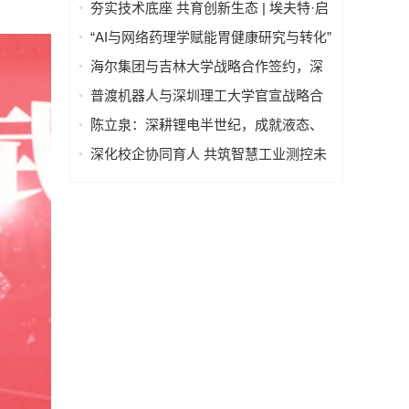
子事件感知的荧光寿命显微成像方法
夯实技术底座 共育创新生态 | 埃夫特·启
智 x 哈工大共建智能机器人通用技术底
“AI与网络药理学赋能胃健康研究与转化”
座实训实验室
学术研讨会在京举行—— 多学科交叉推
海尔集团与吉林大学战略合作签约，深
动胃病防治进入智能化新阶段
化产教融合发展新质生产力
普渡机器人与深圳理工大学官宣战略合
作，将共建机器人联合实验室
陈立泉：深耕锂电半世纪，成就液态、
固态、钠离子电池三大技术领跑地位
深化校企协同育人 共筑智慧工业测控未
来 ——山西工程技术学院一行至锐达工
业集团参观调研