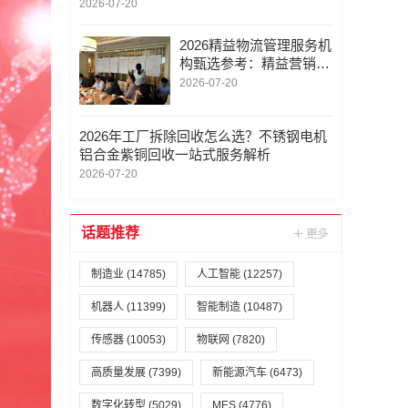
2026-07-20
2026精益物流管理服务机
构甄选参考：精益营销变
革/精益营销管理/精益设
2026-07-20
备管理变革/战略协同与
实战落地的多维解析
2026年工厂拆除回收怎么选？不锈钢电机
铝合金紫铜回收一站式服务解析
2026-07-20
话题推荐
制造业
(14785)
人工智能
(12257)
机器人
(11399)
智能制造
(10487)
传感器
(10053)
物联网
(7820)
高质量发展
(7399)
新能源汽车
(6473)
数字化转型
(5029)
MES
(4776)