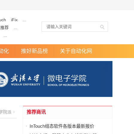
uch
iFix
...
企推荐
...
...
动化
推好新品榜
关于自动化网
学院派
推荐商讯
InTouch组态软件各版本最新报价