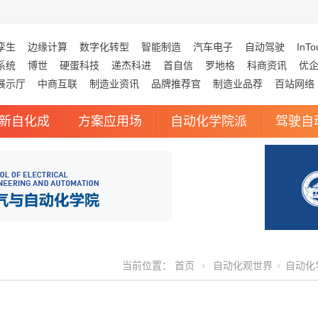
孪生
边缘计算
数字化转型
智能制造
汽车电子
自动驾驶
InTo
系统
博世
硬蛋科技
递杰科进
首自信
罗地格
科商资讯
优
展示厅
中商互联
制造业资讯
品牌推荐官
制造业品荐
百站网络
新自化成
方案应用场
自动化学院派
驾驶自
当前位置：
首页
自动化观世界
自动化