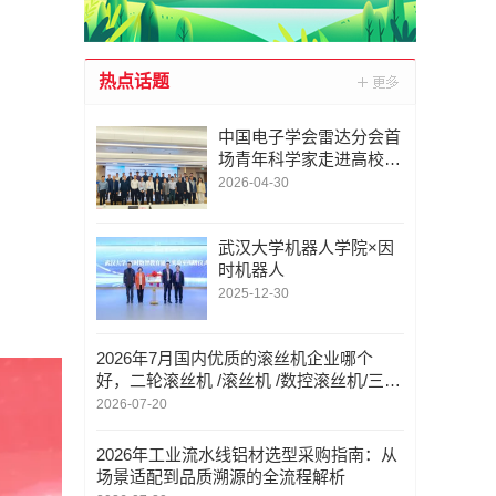
热点话题
中国电子学会雷达分会首
场青年科学家走进高校活
动在武汉大学成功举办
2026-04-30
武汉大学机器人学院×因
时机器人
2025-12-30
2026年7月国内优质的滚丝机企业哪个
好，二轮滚丝机 /滚丝机 /数控滚丝机/三轮
滚丝机 /滚牙机 ，滚丝机厂商选哪家
2026-07-20
2026年工业流水线铝材选型采购指南：从
场景适配到品质溯源的全流程解析