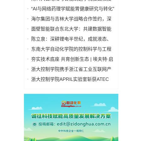
“逐际动力”Oil人形机器人亮相央视中秋
“AI与网络药理学赋能胃健康研究与转化”
晚会
学术研讨会在京举行—— 多学科交叉推
海尔集团与吉林大学战略合作签约，深
动胃病防治进入智能化新阶段
化产教融合发展新质生产力
面壁智能联合东北大学：共建数据智能
联合实验室
陈立泉：深耕锂电半世纪，成就液态、
固态、钠离子电池三大技术领跑地位
东南大学自动化学院的控制科学与工程
学科在软科2025年世界一流学科排名中
夯实技术底座 共育创新生态 | 埃夫特·启
位列国内第一、全球第四！
智 x 哈工大共建智能机器人通用技术底
浙大控制学院携手浙江省工业互联网产
座实训实验室
业联盟 共启产教融合新篇章
浙大控制学院APRIL实验室斩获ATEC
2025科技精英赛冠军