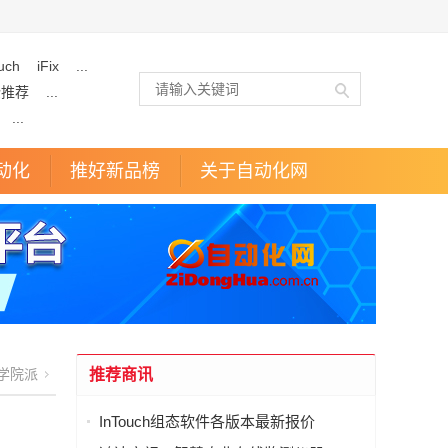
uch
iFix
...
企推荐
...
...
动化
推好新品榜
关于自动化网
学院派
推荐商讯
InTouch组态软件各版本最新报价