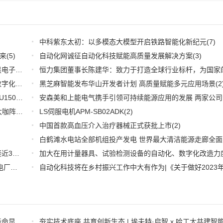
中科紫东太初：以多模态大模型开启铁路智能化新纪元
(7)
来
(5)
自动化网诚征自动化科技赋能高质量发展解决方案
(3)
深耕应用，兆易创新携全系产品和行业解决方案亮相慕尼黑电子展
(3)
推好品牌观察：西门子在沪设立其中国首个智能基础设施数字化赋能中心
黑芝麻智能发布华山开发者计划 高质量赋能多元应用场景
(2)
(2
WOODHEAD通讯卡备品备件：Applicom International PCU1500S7 PCU 1500 S7 V4.5.0
(2)
【6.15-16日】2023第八届中国数字供应链创新峰会,演讲大咖阵容官宣
(2)
LS伺服电机APM-SB02ADK
(2)
中国首款高血压介入治疗器械正式获批上市
(2)
推好细分产业观察--物联网：2026年中国物联网市场规模接近3000亿美元 智慧工厂、智慧城市、智慧电网等将占60%以上
(1)
全国首套自动化虚拟电厂系统在深圳试运行 功能匹敌大型电厂，已入选国际典型案例
(1)
自动化系戴琼海、吴嘉敏团队提出首光子事件感知的荧光寿命显微成像方法