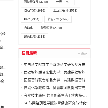
可持续发展
(3778)
仪表
(2749)
自动驾驶
(2616)
工业互联网
(2573)
PAC
(2354)
节能环保
(2347)
自动化
智能家居
(2338)
恒力集团董事长陈建华：致力于打造全球行业标杆，为国家的经济高质量发展贡献更大力量|上海电气集团党委书记、董事长吴磊来访
绿色低碳
(2334)
)
安森美和上能电气携手引领可持续能源应用的发展 两家公司合作开发高性能储能和太阳能组串式逆变器方案 以实现可持续的未来
(2)
栏目最新
中国科学院数学与系统科学研究院发布
白鹤滩水电站全部机组投产发电 世界最大清洁能源走廊全面建成|将为建设新型能源体系、保障国家能源安全、实现“双碳”目标提供有力支撑
“数学机械化智能体”
面壁智能联合东北大学：共建数据智能
加大在用计量器具、试验检测设备的自动化、数字化改造力度|市场监管总局 工业和信息化部 关于促进企业计量能力提升的指导意见
(
联合实验室
面壁智能联合东北大学：共建数据智能
自动化科技将在乡村振兴工作中大有作为|《关于做好2023年全面推进乡村振兴重点工作的意见》发布
(1)
联合实验室
自动化系戴琼海、吴嘉敏团队提出首光
子事件感知的荧光寿命显微成像方法
夯实技术底座 共育创新生态 | 埃夫特·启
智 x 哈工大共建智能机器人通用技术底
“AI与网络药理学赋能胃健康研究与转化”
座实训实验室
夯实技术底座 共育创新生态 | 埃夫特·启智 x 哈工大共建智能机器人通用技术底座实训实验室