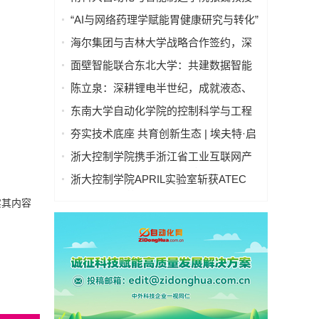
“逐际动力”Oil人形机器人亮相央视中秋
“AI与网络药理学赋能胃健康研究与转化”
晚会
学术研讨会在京举行—— 多学科交叉推
海尔集团与吉林大学战略合作签约，深
动胃病防治进入智能化新阶段
化产教融合发展新质生产力
面壁智能联合东北大学：共建数据智能
联合实验室
陈立泉：深耕锂电半世纪，成就液态、
固态、钠离子电池三大技术领跑地位
东南大学自动化学院的控制科学与工程
学科在软科2025年世界一流学科排名中
夯实技术底座 共育创新生态 | 埃夫特·启
位列国内第一、全球第四！
智 x 哈工大共建智能机器人通用技术底
浙大控制学院携手浙江省工业互联网产
座实训实验室
业联盟 共启产教融合新篇章
浙大控制学院APRIL实验室斩获ATEC
2025科技精英赛冠军
实其内容