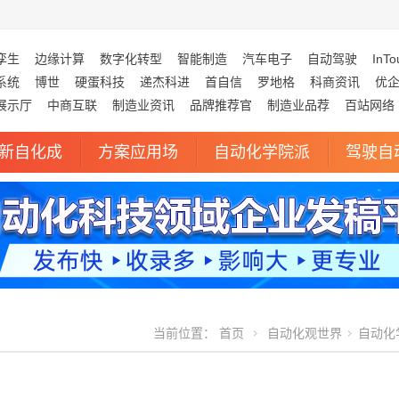
孪生
边缘计算
数字化转型
智能制造
汽车电子
自动驾驶
InTo
系统
博世
硬蛋科技
递杰科进
首自信
罗地格
科商资讯
优
展示厅
中商互联
制造业资讯
品牌推荐官
制造业品荐
百站网络
新自化成
方案应用场
自动化学院派
驾驶自
当前位置：
首页
自动化观世界
自动化