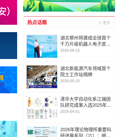
热点话题
湖北鄂州将建成全球首个
千万片级机器人电子皮肤
量产基地
2026-06-15
湖北新能源汽车领域首个
院士工作站揭牌
2026-05-25
清华大学自动化系江瑞团
队研究成果入选2025年度
“中国生物信息学十大进
2026-04-01
展”
2026年理论物理所重要科
研进展系列（六）：细胞