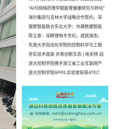
“逐际动力”Oil人形机器人亮相央视中秋
“AI与网络药理学赋能胃健康研究与转化”
晚会
学术研讨会在京举行—— 多学科交叉推
海尔集团与吉林大学战略合作签约，深
动胃病防治进入智能化新阶段
化产教融合发展新质生产力
面壁智能联合东北大学：共建数据智能
联合实验室
陈立泉：深耕锂电半世纪，成就液态、
固态、钠离子电池三大技术领跑地位
东南大学自动化学院的控制科学与工程
学科在软科2025年世界一流学科排名中
夯实技术底座 共育创新生态 | 埃夫特·启
位列国内第一、全球第四！
智 x 哈工大共建智能机器人通用技术底
浙大控制学院携手浙江省工业互联网产
座实训实验室
业联盟 共启产教融合新篇章
浙大控制学院APRIL实验室斩获ATEC
2025科技精英赛冠军