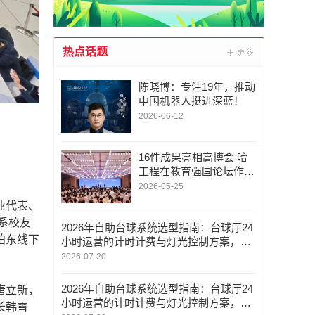
热点话题
陈晓博：专注19年，推动
中国机器人挺进深蓝！
2026-06-12
16件成果亮相高博会 哈
工程在教育强国论坛作典
型发言
2026-05-25
业代表、
系校友
2026年自助台球系统选型指南：台球厅24
柏东线下
小时运营的计时计费与灯光控制方案，郑
州叮有鱼科技解析
2026-07-20
2026年自助台球系统选型指南：台球厅24
唐立新，
小时运营的计时计费与灯光控制方案，郑
长韩雪