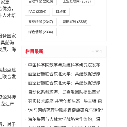
国家急
自动驾驶
(2616)
工业互联网
(2573)
合优势，
PAC
(2354)
自动化
升人才培
节能环保
(2347)
智能家居
(2338)
绿色低碳
(2334)
服务国家
兼具船海
发展、海
栏目最新
中国科学院数学与系统科学研究院发布
高起点建
“数学机械化智能体”
面壁智能联合东北大学：共建数据智能
上联合发
联合实验室
面壁智能联合东北大学：共建数据智能
联合实验室
自动化系戴琼海、吴嘉敏团队提出首光
资源对接
子事件感知的荧光寿命显微成像方法
夯实技术底座 共育创新生态 | 埃夫特·启
为龙江产
智 x 哈工大共建智能机器人通用技术底
“AI与网络药理学赋能胃健康研究与转化”
座实训实验室
学术研讨会在京举行—— 多学科交叉推
海尔集团与吉林大学战略合作签约，深
动胃病防治进入智能化新阶段
措，对于
化产教融合发展新质生产力