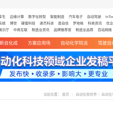
孪生
边缘计算
数字化转型
智能制造
汽车电子
自动驾驶
InTo
系统
博世
硬蛋科技
递杰科进
首自信
罗地格
科商资讯
优
展示厅
中商互联
制造业资讯
品牌推荐官
制造业品荐
百站网络
新自化成
方案应用场
自动化学院派
驾驶自
当前位置：
首页
自动化观世界
自动化