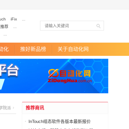
uch
iFix
...
企推荐
...
...
动化
推好新品榜
关于自动化网
学院派
推荐商讯
InTouch组态软件各版本最新报价