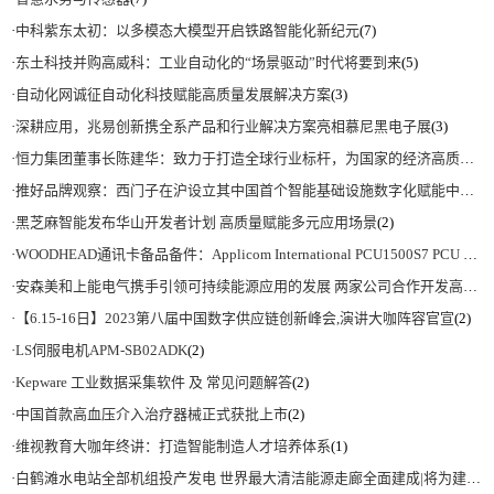
·
中科紫东太初：以多模态大模型开启铁路智能化新纪元
(7)
·
东土科技并购高威科：工业自动化的“场景驱动”时代将要到来
(5)
·
自动化网诚征自动化科技赋能高质量发展解决方案
(3)
·
深耕应用，兆易创新携全系产品和行业解决方案亮相慕尼黑电子展
(3)
·
恒力集团董事长陈建华：致力于打造全球行业标杆，为国家的经济高质量发展贡献更大力量|上海电气集团党委书记、董事长吴磊来访
·
推好品牌观察：西门子在沪设立其中国首个智能基础设施数字化赋能中心
(2)
·
黑芝麻智能发布华山开发者计划 高质量赋能多元应用场景
(2)
·
WOODHEAD通讯卡备品备件：Applicom International PCU1500S7 PCU 1500 S7 V4.5.0
·
安森美和上能电气携手引领可持续能源应用的发展 两家公司合作开发高性能储能和太阳能组串式逆变器方案 以实现可持续的未来
·
【6.15-16日】2023第八届中国数字供应链创新峰会,演讲大咖阵容官宣
(2)
·
LS伺服电机APM-SB02ADK
(2)
·
Kepware 工业数据采集软件 及 常见问题解答
(2)
·
中国首款高血压介入治疗器械正式获批上市
(2)
·
维视教育大咖年终讲：打造智能制造人才培养体系
(1)
·
白鹤滩水电站全部机组投产发电 世界最大清洁能源走廊全面建成|将为建设新型能源体系、保障国家能源安全、实现“双碳”目标提供有力支撑