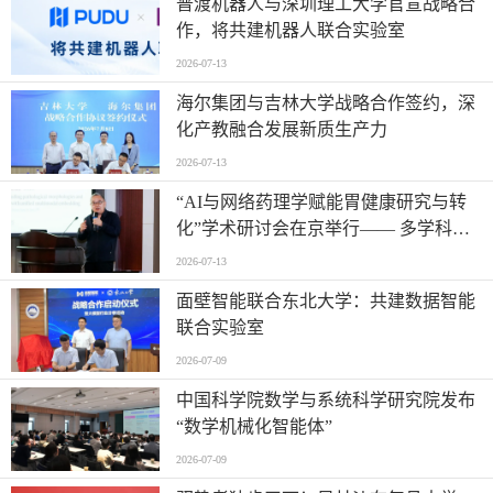
普渡机器人与深圳理工大学官宣战略合
作，将共建机器人联合实验室
2026-07-13
海尔集团与吉林大学战略合作签约，深
化产教融合发展新质生产力
2026-07-13
“AI与网络药理学赋能胃健康研究与转
化”学术研讨会在京举行—— 多学科交
叉推动胃病防治进入智能化新阶段
2026-07-13
面壁智能联合东北大学：共建数据智能
联合实验室
2026-07-09
中国科学院数学与系统科学研究院发布
“数学机械化智能体”
2026-07-09