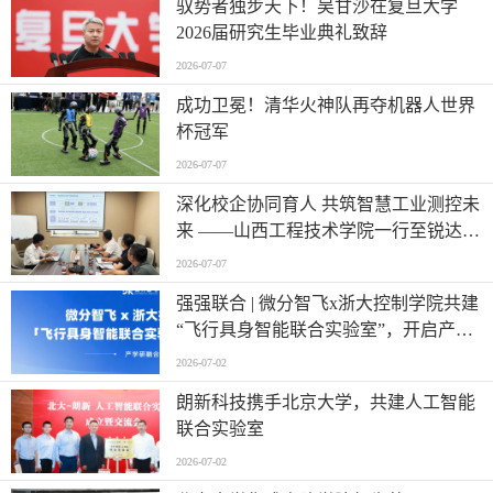
驭势者独步天下！吴甘沙在复旦大学
2026届研究生毕业典礼致辞
2026-07-07
成功卫冕！清华火神队再夺机器人世界
杯冠军
2026-07-07
深化校企协同育人 共筑智慧工业测控未
来 ——山西工程技术学院一行至锐达工
业集团参观调研
2026-07-07
强强联合 | 微分智飞x浙大控制学院共建
“飞行具身智能联合实验室”，开启产学
研深度融合新篇章
2026-07-02
朗新科技携手北京大学，共建人工智能
联合实验室
2026-07-02