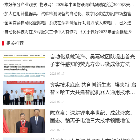
·
推好细分产业观察--物联网：2026年中国物联网市场规模接近3000亿美元 智慧工厂、智慧城市、智慧电网等将占60%以上
·
加大在用计量器具、试验检测设备的自动化、数字化改造力度|市场监管总局 工业和信息化部 关于促进企业计量能力提升的指导意见
·
全国首套自动化虚拟电厂系统在深圳试运行 功能匹敌大型电厂，已入选国际典型案例
·
自动化科技将在乡村振兴工作中大有作为|《关于做好2023年全面推进乡村振兴重点工作的意见》发布
相关推荐
自动化系戴琼海、吴嘉敏团队提出首光
子事件感知的荧光寿命显微成像方法
2026-07-17
夯实技术底座 共育创新生态 | 埃夫特·启
智 x 哈工大共建智能机器人通用技术底
座实训实验室
2026-07-14
陈立泉：深耕锂电半世纪，成就液态、
固态、钠离子电池三大技术领跑地位
2026-07-14