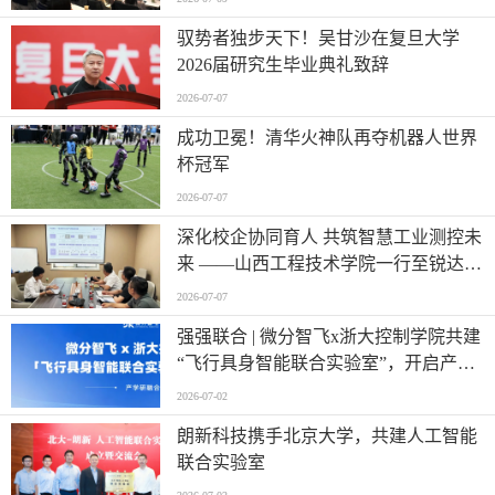
驭势者独步天下！吴甘沙在复旦大学
2026届研究生毕业典礼致辞
2026-07-07
成功卫冕！清华火神队再夺机器人世界
杯冠军
2026-07-07
深化校企协同育人 共筑智慧工业测控未
来 ——山西工程技术学院一行至锐达工
业集团参观调研
2026-07-07
强强联合 | 微分智飞x浙大控制学院共建
“飞行具身智能联合实验室”，开启产学
研深度融合新篇章
2026-07-02
朗新科技携手北京大学，共建人工智能
联合实验室