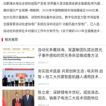
·
白鹤滩水电站全部机组投产发电 世界最大清洁能源走廊全面建成|将为建设新型能源体系、保障国家能源安全、实现“双碳”目标提供有力支撑
·
推好细分产业观察--物联网：2026年中国物联网市场规模接近3000亿美元 智慧工厂、智慧城市、智慧电网等将占60%以上
·
加大在用计量器具、试验检测设备的自动化、数字化改造力度|市场监管总局 工业和信息化部 关于促进企业计量能力提升的指导意见
·
全国首套自动化虚拟电厂系统在深圳试运行 功能匹敌大型电厂，已入选国际典型案例
·
自动化科技将在乡村振兴工作中大有作为|《关于做好2023年全面推进乡村振兴重点工作的意见》发布
相关推荐
自动化系戴琼海、吴嘉敏团队提出首光
子事件感知的荧光寿命显微成像方法
2026-07-17
夯实技术底座 共育创新生态 | 埃夫特·启
智 x 哈工大共建智能机器人通用技术底
座实训实验室
2026-07-14
陈立泉：深耕锂电半世纪，成就液态、
固态、钠离子电池三大技术领跑地位
2026-07-14