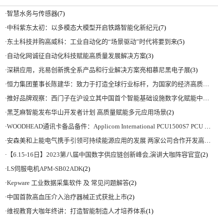
·
智慧水务与传感器
(7)
·
中科紫东太初：以多模态大模型开启铁路智能化新纪元
(7)
·
东土科技并购高威科：工业自动化的“场景驱动”时代将要到来
(5)
·
自动化网诚征自动化科技赋能高质量发展解决方案
(3)
·
深耕应用，兆易创新携全系产品和行业解决方案亮相慕尼黑电子展
(3)
·
恒力集团董事长陈建华：致力于打造全球行业标杆，为国家的经济高质量发展贡献更大力量|上海电气集团党委书记、董事长吴磊来访
·
推好品牌观察：西门子在沪设立其中国首个智能基础设施数字化赋能中心
(2)
·
黑芝麻智能发布华山开发者计划 高质量赋能多元应用场景
(2)
·
WOODHEAD通讯卡备品备件：Applicom International PCU1500S7 PCU 1500 S7 V4.5.0
·
安森美和上能电气携手引领可持续能源应用的发展 两家公司合作开发高性能储能和太阳能组串式逆变器方案 以实现可持续的未来
·
【6.15-16日】2023第八届中国数字供应链创新峰会,演讲大咖阵容官宣
(2)
·
LS伺服电机APM-SB02ADK
(2)
·
Kepware 工业数据采集软件 及 常见问题解答
(2)
·
中国首款高血压介入治疗器械正式获批上市
(2)
·
维视教育大咖年终讲：打造智能制造人才培养体系
(1)