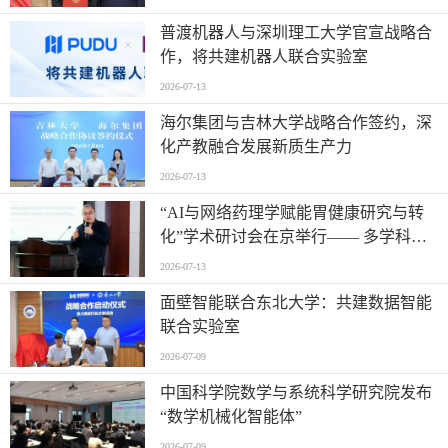
普渡机器人与深圳理工大学官宣战略合
作，将共建机器人联合实验室
2026-07-13
海尔集团与吉林大学战略合作签约，深
化产教融合发展新质生产力
2026-07-13
“AI与网络药理学赋能胃健康研究与转
化”学术研讨会在京举行—— 多学科交
叉推动胃病防治进入智能化新阶段
2026-07-13
面壁智能联合东北大学：共建数据智能
联合实验室
2026-07-09
中国科学院数学与系统科学研究院发布
“数学机械化智能体”
2026-07-09