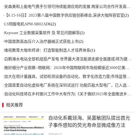
·
安森美和上能电气携手引领可持续能源应用的发展 两家公司合作开发高性能储能和太阳能组串式逆变器方案 以实现可持续的未来
·
【6.15-16日】2023第八届中国数字供应链创新峰会,演讲大咖阵容官宣
(2)
·
LS伺服电机APM-SB02ADK
(2)
·
Kepware 工业数据采集软件 及 常见问题解答
(2)
·
中国首款高血压介入治疗器械正式获批上市
(2)
·
维视教育大咖年终讲：打造智能制造人才培养体系
(1)
·
白鹤滩水电站全部机组投产发电 世界最大清洁能源走廊全面建成|将为建设新型能源体系、保障国家能源安全、实现“双碳”目标提供有力支撑
·
推好细分产业观察--物联网：2026年中国物联网市场规模接近3000亿美元 智慧工厂、智慧城市、智慧电网等将占60%以上
·
加大在用计量器具、试验检测设备的自动化、数字化改造力度|市场监管总局 工业和信息化部 关于促进企业计量能力提升的指导意见
·
全国首套自动化虚拟电厂系统在深圳试运行 功能匹敌大型电厂，已入选国际典型案例
·
自动化科技将在乡村振兴工作中大有作为|《关于做好2023年全面推进乡村振兴重点工作的意见》发布
相关推荐
自动化系戴琼海、吴嘉敏团队提出首光
子事件感知的荧光寿命显微成像方法
2026-07-17