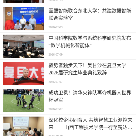
面壁智能联合东北大学：共建数据智能
联合实验室
2026-07-09
中国科学院数学与系统科学研究院发布
“数学机械化智能体”
2026-07-09
驭势者独步天下！吴甘沙在复旦大学
2026届研究生毕业典礼致辞
2026-07-07
成功卫冕！清华火神队再夺机器人世界
杯冠军
2026-07-07
深化校企协同育人 共筑智慧工业测控未
来 ——山西工程技术学院一行至锐达工
业集团参观调研