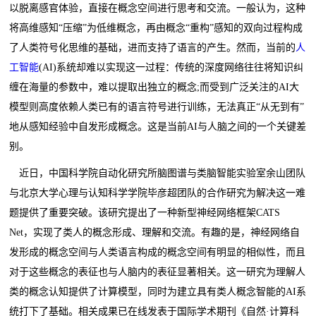
以脱离感官体验，直接在概念空间进行思考和交流。一般认为，这种
将高维感知“压缩”为低维概念，再由概念“重构”感知的双向过程构成
了人类符号化思维的基础，进而支持了语言的产生。然而，当前的
人
工智能
(AI)系统却难以实现这一过程：传统的深度网络往往将知识纠
缠在海量的参数中，难以提取出独立的概念;而受到广泛关注的AI大
模型则高度依赖人类已有的语言符号进行训练，无法真正“从无到有”
地从感知经验中自发形成概念。这是当前AI与人脑之间的一个关键差
别。
近日，中国科学院自动化研究所脑图谱与类脑智能实验室余山团队
与北京大学心理与认知科学学院毕彦超团队的合作研究为解决这一难
题提供了重要突破。该研究提出了一种新型神经网络框架CATS
Net，实现了类人的概念形成、理解和交流。有趣的是，神经网络自
发形成的概念空间与人类语言构成的概念空间有明显的相似性，而且
对于这些概念的表征也与人脑内的表征显著相关。这一研究为理解人
类的概念认知提供了计算模型，同时为建立具有类人概念智能的AI系
统打下了基础。相关成果已在线发表于国际学术期刊《自然·计算科