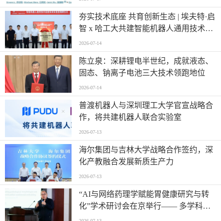
夯实技术底座 共育创新生态 | 埃夫特·启
智 x 哈工大共建智能机器人通用技术底
座实训实验室
2026-07-14
陈立泉：深耕锂电半世纪，成就液态、
固态、钠离子电池三大技术领跑地位
2026-07-14
普渡机器人与深圳理工大学官宣战略合
作，将共建机器人联合实验室
2026-07-13
海尔集团与吉林大学战略合作签约，深
化产教融合发展新质生产力
2026-07-13
“AI与网络药理学赋能胃健康研究与转
化”学术研讨会在京举行—— 多学科交
叉推动胃病防治进入智能化新阶段
2026-07-13