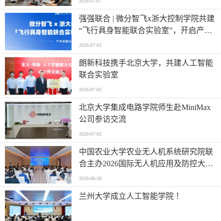
2026-07-07
强强联合 | 微分智飞x浙大控制学院共建
“飞行具身智能联合实验室”，开启产学
研深度融合新篇章
2026-07-02
朗新科技携手北京大学，共建人工智能
联合实验室
2026-07-02
北京大学集成电路学院师生赴MiniMax
公司参访交流
2026-07-02
中国农业大学农业无人机系统研究院联
合主办2026国际无人机应用及防控大会
第六届农业无人机应用交流会
2026-06-30
兰州大学成立人工智能学院 ！