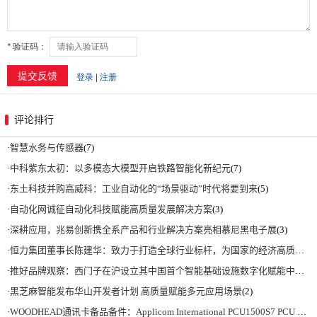
评论排行
·
智慧水务与传感器
(7)
·
中科紫东太初：以多模态大模型开启铁路智能化新纪元
(7)
·
东土科技并购高威科：工业自动化的“场景驱动”时代将要到来
(5)
·
自动化网诚征自动化科技赋能高质量发展解决方案
(3)
·
深耕应用，兆易创新携全系产品和行业解决方案亮相慕尼黑电子展
(3)
·
恒力集团董事长陈建华：致力于打造全球行业标杆，为国家的经济高质量发展贡献更大力量|上海电气集团党委书记、董事长吴磊来访
·
推好品牌观察：西门子在沪设立其中国首个智能基础设施数字化赋能中心
(2)
·
黑芝麻智能发布华山开发者计划 高质量赋能多元应用场景
(2)
·
WOODHEAD通讯卡备品备件：Applicom International PCU1500S7 PCU 1500 S7 V4.5.0