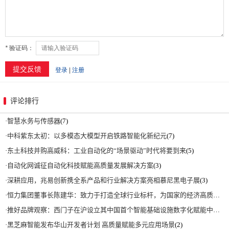
评论排行
·
智慧水务与传感器
(7)
·
中科紫东太初：以多模态大模型开启铁路智能化新纪元
(7)
·
东土科技并购高威科：工业自动化的“场景驱动”时代将要到来
(5)
·
自动化网诚征自动化科技赋能高质量发展解决方案
(3)
·
深耕应用，兆易创新携全系产品和行业解决方案亮相慕尼黑电子展
(3)
·
恒力集团董事长陈建华：致力于打造全球行业标杆，为国家的经济高质量发展贡献更大力量|上海电气集团党委书记、董事长吴磊来访
·
推好品牌观察：西门子在沪设立其中国首个智能基础设施数字化赋能中心
(2)
·
黑芝麻智能发布华山开发者计划 高质量赋能多元应用场景
(2)