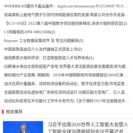
·
WOODHEAD通讯卡备品备件：Applicom International PCU1500S7 PCU 1500 S7 V4.5.0
·
安森美和上能电气携手引领可持续能源应用的发展 两家公司合作开发高性能储能和太阳能组串式逆变器方案 以实现可持续的未来
·
【6.15-16日】2023第八届中国数字供应链创新峰会,演讲大咖阵容官宣
(2)
·
LS伺服电机APM-SB02ADK
(2)
·
Kepware 工业数据采集软件 及 常见问题解答
(2)
·
中国首款高血压介入治疗器械正式获批上市
(2)
·
维视教育大咖年终讲：打造智能制造人才培养体系
(1)
·
白鹤滩水电站全部机组投产发电 世界最大清洁能源走廊全面建成|将为建设新型能源体系、保障国家能源安全、实现“双碳”目标提供有力支撑
·
推好细分产业观察--物联网：2026年中国物联网市场规模接近3000亿美元 智慧工厂、智慧城市、智慧电网等将占60%以上
·
加大在用计量器具、试验检测设备的自动化、数字化改造力度|市场监管总局 工业和信息化部 关于促进企业计量能力提升的指导意见
·
全国首套自动化虚拟电厂系统在深圳试运行 功能匹敌大型电厂，已入选国际典型案例
·
自动化科技将在乡村振兴工作中大有作为|《关于做好2023年全面推进乡村振兴重点工作的意见》发布
相关推荐
习近平出席2026世界人工智能大会暨人
工智能全球治理高级别会议开幕式并发