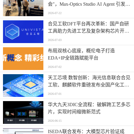
会"，Max-Optics Studio AI Agent 引发关
注
2026-07-22
合见工软DFT平台再次革新：国产自研
工具助力先进工艺及复杂架构芯片开发
测试
2026-07-03
布局双核心底座，概伦电子打造
EDA+IP全链路赋能平台
2026-07-02
天工芯境 数智创新：海光信息联合合见
工软、麒麟软件重磅发布全国产化工业
设计一体机方案
2026-07-01
华大九天3DIC全流程：破解跨工艺多芯
片，实现时间缩微新范式
2026-06-15
ISEDA联合发布：大模型芯片验证成