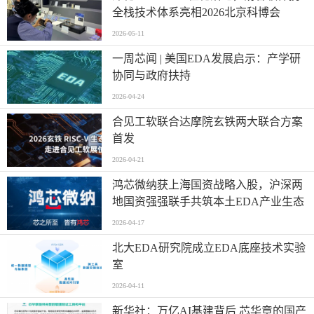
全栈技术体系亮相2026北京科博会
2026-05-11
一周芯闻 | 美国EDA发展启示：产学研
协同与政府扶持
2026-04-24
合见工软联合达摩院玄铁两大联合方案
首发
2026-04-21
鸿芯微纳获上海国资战略入股，沪深两
地国资强强联手共筑本土EDA产业生态
2026-04-17
北大EDA研究院成立EDA底座技术实验
室
2026-04-11
新华社：万亿AI基建背后 芯华章的国产