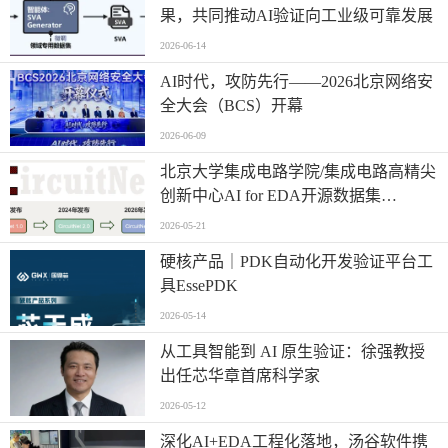
果，共同推动AI验证向工业级可靠发展
2026-06-14
AI时代，攻防先行——2026北京网络安
全大会（BCS）开幕
2026-06-09
北京大学集成电路学院/集成电路高精尖
创新中心AI for EDA开源数据集
CircuitNet升级3.0版本
2026-05-21
硬核产品｜PDK自动化开发验证平台工
具EssePDK
2026-05-14
从工具智能到 AI 原生验证：徐强教授
出任芯华章首席科学家
2026-05-12
深化AI+EDA工程化落地，汤谷软件携