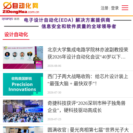
注册
登录
|
设计自动化
北京大学集成电路学院林亦波副教授荣
获2026年设计自动化会议“40岁以下优
秀创新者奖
2026-08-06
西门子两大战略收购：给芯片设计装上
“最强大脑 + 最快双手”！
2026-07-30
奇捷科技获评“2026深圳市种子独角兽
企业”，硬科技驱动高成长
2026-07-23
圆满收官 | 曼光亮相第七届"世界光子大