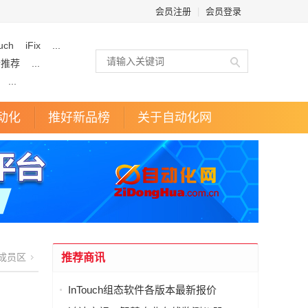
会员注册
|
会员登录
uch
iFix
...
企推荐
...
...
动化
推好新品榜
关于自动化网
成员区
推荐商讯
InTouch组态软件各版本最新报价