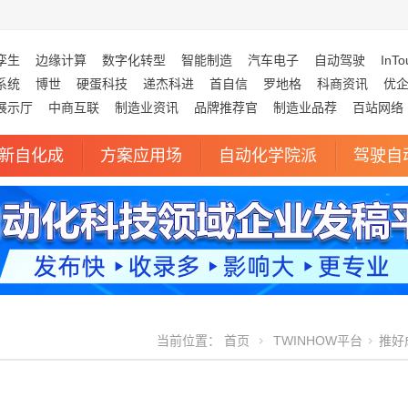
孪生
边缘计算
数字化转型
智能制造
汽车电子
自动驾驶
InTo
系统
博世
硬蛋科技
递杰科进
首自信
罗地格
科商资讯
优
展示厅
中商互联
制造业资讯
品牌推荐官
制造业品荐
百站网络
新自化成
方案应用场
自动化学院派
驾驶自
当前位置：
首页
TWINHOW平台
推好