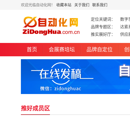
欢迎光临自动化网！
收藏本站
关于我们
联系我们
定位关键词：
数字
品牌专题区：
达索
推实展好厅：
供应
首页
会展赛培坛
品牌自定位
创
推好成员区