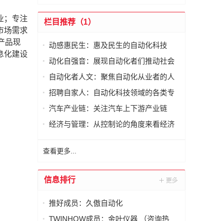
业；专注
栏目推荐（1）
市场需求
产品现
动感惠民生：惠及民生的自动化科技
息化建设
动化自强音：展现自动化者们推动社会
进步发出的响亮声音
自动化者人文：聚焦自动化从业者的人
文思考
招聘自家人：自动化科技领域的各类专
家及人才需求资讯
汽车产业链：关注汽车上下游产业链
经济与管理：从控制论的角度来看经济
与管理
查看更多...
信息排行
推好成员：久傲自动化
TWINHOW成员：金叶仪器 （咨询热