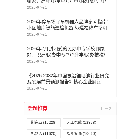
哪家，高杆灯/草坪灯/LED路灯/庭院灯/景
观灯/信号灯，庭院灯厂家找哪家
2026-07-21
2026年停车场寻车机器人品牌参考指南：
小区地库智能巡检机器人/巡检停车场机器
人/从技术到服务的多维甄选
2026-07-21
2026年7月封闭式的民办中专学校哪家
好，职高/民办中专/3+3升学/民办技校/中
职技校/中专，民办中专学校选哪家
2026-07-21
《2026-2032年中国宽温锂电池行业研究
及发展前景预测报告》核心企业解读
2026-07-21
话题推荐
制造业
(15228)
人工智能
(12358)
机器人
(11620)
智能制造
(10660)