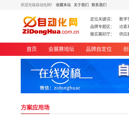
欢迎光临自动化网！
收藏本站
关于我们
联系我们
定位关键词：
数字
品牌专题区：
达索
推实展好厅：
供应
首页
会展赛培坛
品牌自定位
创
方案应用场