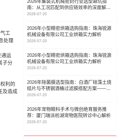
2026年集装式机械密封行业选型避坑指
南：从工况匹配到供应链效率的深度解析
——嘉善恒达机械密封实业有限公司
2026-07-20
2026年小型精密烘箱选购指南：珠海锐源
电气工
机械设备有限公司工业烘箱实力解析
息处理
2026-07-20
2026年小型精密烘箱选购指南：珠海锐源
、交通运
机械设备有限公司工业烘箱实力解析
其子分
2026-07-20
2026年除菌膜选型指南：白酒厂硅藻土烧
人权利的
结片与不锈钢酒桶过滤膜搭配方案——辉
任及造成
尔信净化设备
2026-07-20
2026年宠物眼科手术与微创绝育服务推
荐：厦门瑞派枋湖宠物医院转诊中心解析
2026-07-20