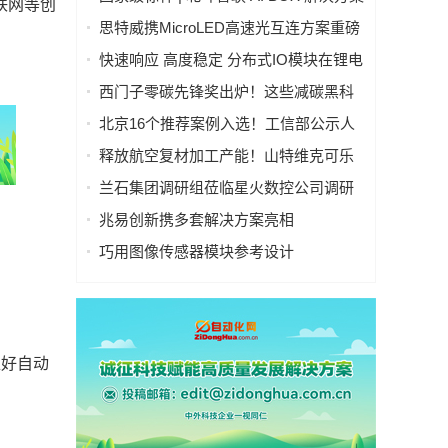
联网等创
入选工信部人工智能典型案例
思特威携MicroLED高速光互连方案重磅
亮相慕尼黑上海电子展
快速响应 高度稳定 分布式IO模块在锂电
池制造的优势揭秘 | 支持Modbus、
西门子零碳先锋奖出炉！这些减碳黑科
MQTT、OPC UA、Profinet、
技太能打！
北京16个推荐案例入选！工信部公示人
EtherCAT、Ethernet/IP、BACnet/IP等多
工智能应用典型案例
种协议
释放航空复材加工产能！山特维克可乐
满锯齿刃铣刀从源头解决四大铣削工艺
兰石集团调研组莅临星火数控公司调研
痛点
指导数智化转型工作
兆易创新携多套解决方案亮相
CIIF2025，助力人形机器人落地
巧用图像传感器模块参考设计
（PRISM），简化成像设备从设计到制
造的全流程
推好自动