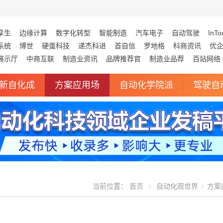
孪生
边缘计算
数字化转型
智能制造
汽车电子
自动驾驶
InTo
系统
博世
硬蛋科技
递杰科进
首自信
罗地格
科商资讯
优
展示厅
中商互联
制造业资讯
品牌推荐官
制造业品荐
百站网络
新自化成
方案应用场
自动化学院派
驾驶自
当前位置：
首页
自动化观世界
方案