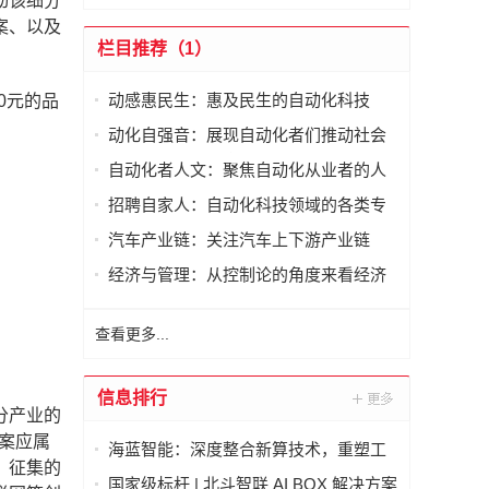
动该细分
案、以及
栏目推荐（1）
动感惠民生：惠及民生的自动化科技
0元的品
动化自强音：展现自动化者们推动社会
进步发出的响亮声音
自动化者人文：聚焦自动化从业者的人
文思考
招聘自家人：自动化科技领域的各类专
家及人才需求资讯
汽车产业链：关注汽车上下游产业链
经济与管理：从控制论的角度来看经济
与管理
查看更多...
信息排行
分产业的
方案应属
海蓝智能：深度整合新算技术，重塑工
。征集的
业读码器服务新标杆
国家级标杆 | 北斗智联 AI BOX 解决方案