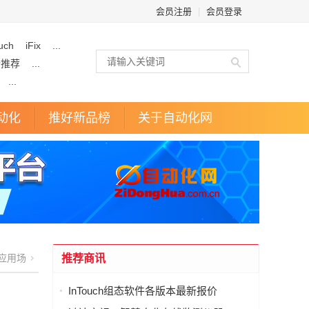
会员注册
|
会员登录
uch
iFix
...
企推荐
...
...
动化
推好新品榜
关于自动化网
应用场
推荐商讯
InTouch组态软件各版本最新报价