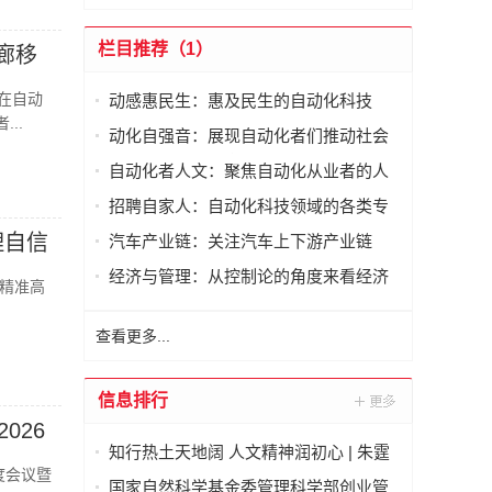
栏目推荐（1）
廊移
他在自动
动感惠民生：惠及民生的自动化科技
..
动化自强音：展现自动化者们推动社会
进步发出的响亮声音
自动化者人文：聚焦自动化从业者的人
文思考
招聘自家人：自动化科技领域的各类专
家及人才需求资讯
理自信
汽车产业链：关注汽车上下游产业链
经济与管理：从控制论的角度来看经济
精准高
与管理
查看更多...
信息排行
026
知行热土天地阔 人文精神润初心 | 朱霆
度会议暨
随兰州大学管理学院河西走廊移动课堂
国家自然科学基金委管理科学部创业管