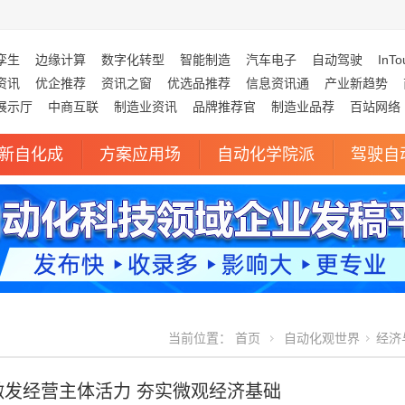
孪生
边缘计算
数字化转型
智能制造
汽车电子
自动驾驶
InTo
资讯
优企推荐
资讯之窗
优选品推荐
信息资讯通
产业新趋势
展示厅
中商互联
制造业资讯
品牌推荐官
制造业品荐
百站网络
新自化成
方案应用场
自动化学院派
驾驶自
当前位置：
首页
自动化观世界
经济
激发经营主体活力 夯实微观经济基础