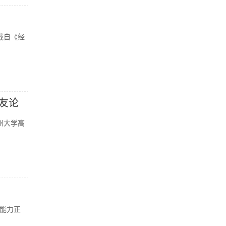
载自《经
友论
州大学高
能力正