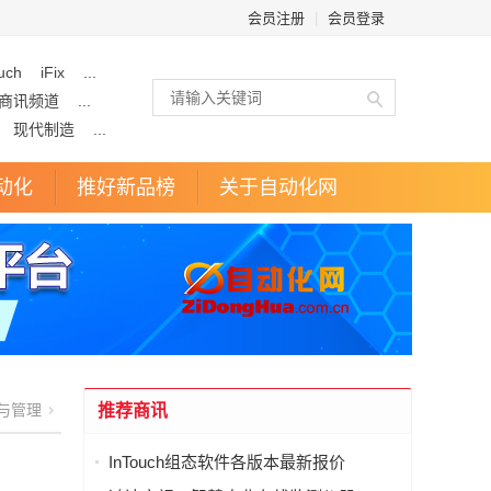
会员注册
|
会员登录
uch
iFix
...
商讯频道
...
现代制造
...
动化
推好新品榜
关于自动化网
与管理
推荐商讯
InTouch组态软件各版本最新报价