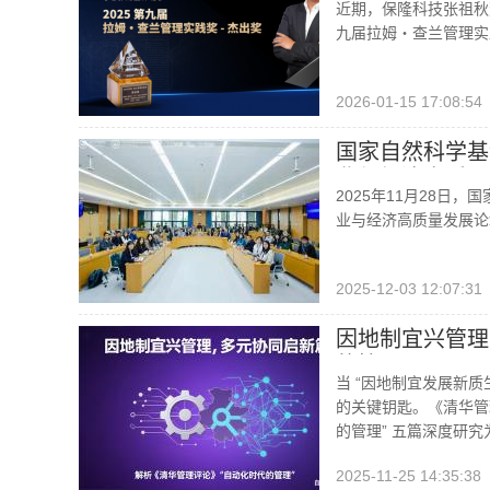
近期，保隆科技张祖秋
九届拉姆・查兰管理实
2026-01-15 17:08:54
国家自然科学基
业与经济高质量
2025年11月28日
业与经济高质量发展论
2025-12-03 12:07:31
因地制宜兴管理
的管理”
当 “因地制宜发展新质
的关键钥匙。《清华管理
的管理” 五篇深度研究为
2025-11-25 14:35:38