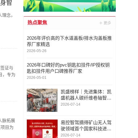
具身智
人理念，
热点聚焦
2026年评价高的下水道盖板/排水沟盖板推
荐厂家精选
2026-05-26
2026年口碑好的pvc钥匙扣挂件/IP授权钥
华签证与
匙扣挂件用户口碑推荐厂家
目，专为
2026-05-01
凯盛榜样｜先进集体：凯
盛机器人碳纤维卷轴智能
机器人集群项目创新团队
2026-07-14
——迈向“智造”新高度
人脉拓展
易控智驾摘得矿山无人驾
该项目为
驶领域首个国家科技进步
奖
2026-07-14