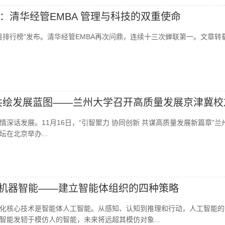
：清华经管EMBA 管理与科技的双重使命
A项目排行榜”发布。清华经管EMBA再次问鼎，连续十三次蝉联第一。文章转
共绘发展蓝图——兰州大学召开高质量发展京津冀校
深话发展。11月16日，“引智聚力 协同创新 共谋高质量发展新篇章”兰
在北京举办...
拜师机器智能——建立智能体组织的四种策略
化核心技术是智能体人工智能。从感知、认知到推理和行动，人工智能的
智能发轫于模仿人的智能，未来将远超其模仿对象...