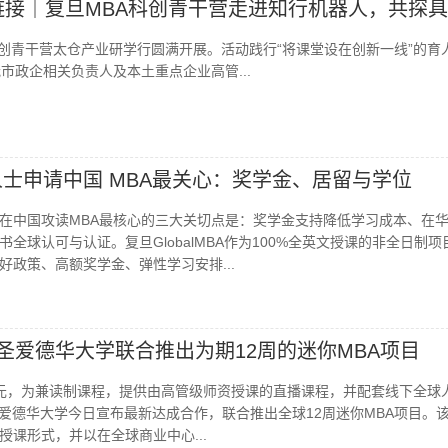
链接｜复旦MBA科创青干营走进知行机器人，共探
A科创青干营太仓产业研学行圆满开展。活动践行“将课堂设在创新一线”的育
市政企相关负责人及本土重点企业高管...
籍人士申请中国 MBA最关心：奖学金、居留与学位
在中国攻读MBA最核心的三大关切点是：奖学金支持降低学习成本、在
全球认可与认证。复旦GlobalMBA作为100%全英文授课的非全日制项
好政策、高额奖学金、弹性学习安排...
TED与圣爱德华大学联合推出为期12周的迷你MBA项目
0美元，为兼读制课程，提供由高管级师资授课的直播课程，并配套线下全球
TED与圣爱德华大学今日宣布最新达成合作，联合推出全球12周迷你MBA项目。
授课形式，并以在全球商业中心...