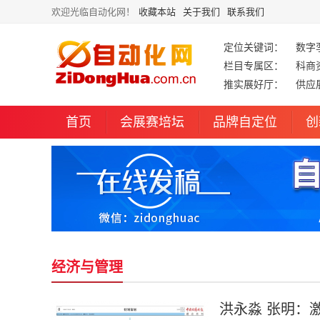
欢迎光临自动化网！
收藏本站
关于我们
联系我们
定位关键词：
数字
栏目专属区：
科商
推实展好厅：
供应
首页
会展赛培坛
品牌自定位
创
经济与管理
洪永淼 张明：