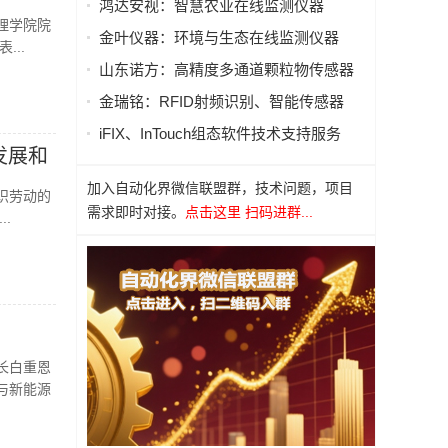
鸿达安视：智慧农业在线监测仪器
理学院院
金叶仪器：环境与生态在线监测仪器
..
山东诺方：高精度多通道颗粒物传感器
金瑞铭：RFID射频识别、智能传感器
iFIX、InTouch组态软件技术支持服务
发展和
加入自动化界微信联盟群，技术问题，项目
识劳动的
需求即时对接。
点击这里 扫码进群...
.
长白重恩
与新能源