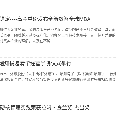
锚定----高金重磅发布全新数智全球MBA
能深度进入企业经营、金融决策与产业协同，改变的已不再只是效率工具，
式本身。随着越来越多标准化、流程化工作被技术承接，真正拉开差距的
对真实产业的理解，以及在不确...
、熠知捐赠清华经管学院仪式举行
午，Arm、沐曦股份（以下简称“沐曦”）、熠知电子（以下简称“熠知”）一行
深化校企合作、推动科技与管理交叉创新等议题进行交流并签署捐赠协议..
硬核管理实践荣获拉姆・查兰奖-杰出奖