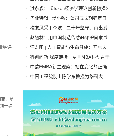
研学有感
理学科“十五五”规划会议暨创新创业与经
洪永淼：《Token经济学理论创新初探》
济高质量发展论坛在深圳召开
——在2026中国数字经济发展和治理学
毕业特辑 | 汤小敏：公司成长期锚定自
术年会上的主旨演讲
我，我在复旦EMBA找回管理自信
校友风采丨李波：二十年坚守，再出发
赵初林：用中国制造传感器守护国家基
础设施建运安全
业链评
汪寿阳 | 人工智能与生命健康：开启未
来医疗的新时代
科创向新 深度链接｜复旦MBA科创青干
营走进知行机器人，共探具身智能创新
中欧EMBA新生观察：站在变化的正确
未来
一侧 · 上篇
中国工程院院士陈学东教授为华科大
EMBA2024级新生讲授《智能移动机器
人技术》
剧变，是
到一块