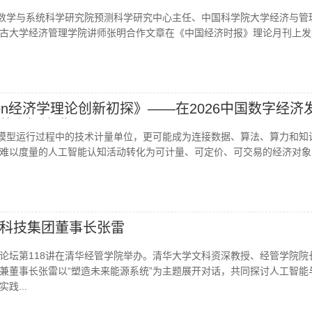
院数学与系统科学研究院预测科学研究中心主任、中国科学院大学经济与管
古大学经济管理学院讲师张明合作文章在《中国经济时报》理论月刊上发表.
ken经济学理论创新初探》——在2026中国数字经济
的主旨演讲
智能模型运行过程中的技术计量单位，更可能成为连接数据、算法、算力和知
难以度量的人工智能认知活动转化为可计量、可定价、可交易的经济对象..
科技集团董事长张雷
清华论坛第118讲在清华经管学院举办。清华大学文科资深教授、经管学院院
兼董事长张雷以“塑造未来能源系统”为主题展开对话，共同探讨人工智能
践...