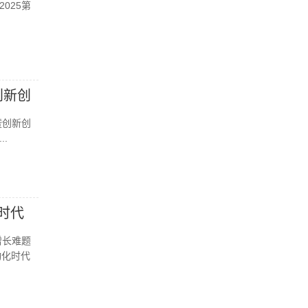
025第
创新创
暨创新创
.
时代
增长难题
动化时代