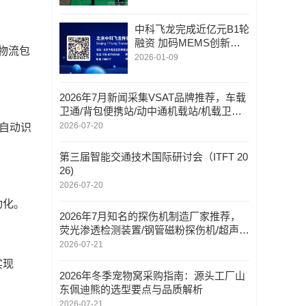
9月16日重磅启幕
中科飞龙完成近亿元B1轮
融资 加码MEMS创新研
物流包
发与场景落地
2026-01-09
2026年7月新闻采集VSAT品牌推荐，车载
卫通/背包便携站/动中通机载站/机载卫通/
机载动中通，VSAT品牌哪家好
2026-07-20
时自动识
第三届智能交通技术国际研讨会（ITFT 20
26)
2026-07-20
动化。
2026年7月知名的探伤机制造厂家推荐，
荧光渗透检测装置/钢管磁粉探伤机/超声波
清洗机，探伤机定做厂家选哪家
2026-07-21
实现
2026年冬季宠物窝采购指南：源头工厂山
东佩迪熊的选型要点与品质解析
2026-07-21