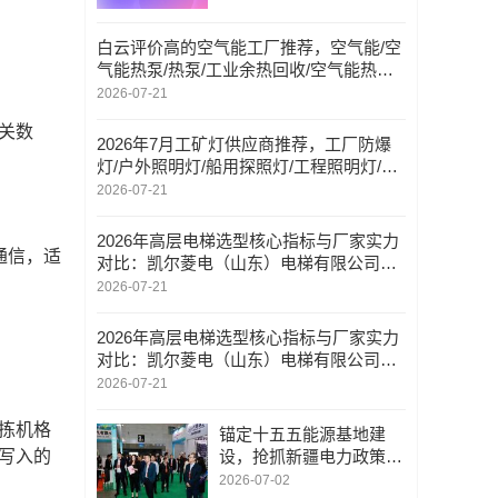
传感器交流会
白云评价高的空气能工厂推荐，空气能/空
气能热泵/热泵/工业余热回收/空气能热水
器/节能循环回水泵，空气能公司联系电话
2026-07-21
关数
2026年7月工矿灯供应商推荐，工厂防爆
灯/户外照明灯/船用探照灯/工程照明灯/仓
储照明灯/路灯，工矿灯工厂口碑推荐
2026-07-21
2026年高层电梯选型核心指标与厂家实力
通信，适
对比：凯尔菱电（山东）电梯有限公司载
货、医用、观光全场景适配分析
2026-07-21
2026年高层电梯选型核心指标与厂家实力
对比：凯尔菱电（山东）电梯有限公司载
货、医用、观光全场景适配分析
2026-07-21
拣机格
锚定十五五能源基地建
写入的
设，抢抓新疆电力政策资
金红利 | 2026新疆电力展
2026-07-02