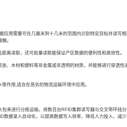
根据应用需要可在几厘米到十几米的范围内识别特定目标并读写相
接触。
仅可远距离读取，还可批量读取能保证产区数据的便利性和高效性。
穿透纸张、木材和塑料等非金属或非透明的材质，并能够进行穿透性
防水等作用,适合在恶劣的物流运输环境中应用。
包来进行分拣运输，将数百台RFID集群读写器与交叉带环线分
ID数据录入自动化，以提高数据写入效率、降低人力投入、减少