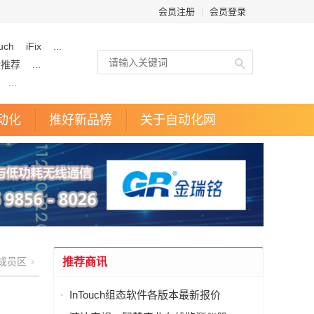
会员注册
|
会员登录
uch
iFix
...
企推荐
...
...
动化
推好新品榜
关于自动化网
成员区
推荐商讯
InTouch组态软件各版本最新报价