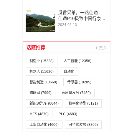
觅香采茶，一路佳通----
佳通P10极致中国行泉州
站
2024-05-13
话题推荐
制造业
(15228)
人工智能
(12358)
机器人
(11620)
自动化
智能制造
(10660)
传感器
(10285)
物联网
(7999)
高质量发展
(7459)
新能源汽车
(6644)
数字化转型
(5121)
MES
(4870)
PLC
(4683)
工业自动化
(4606)
可持续发展
(3809)