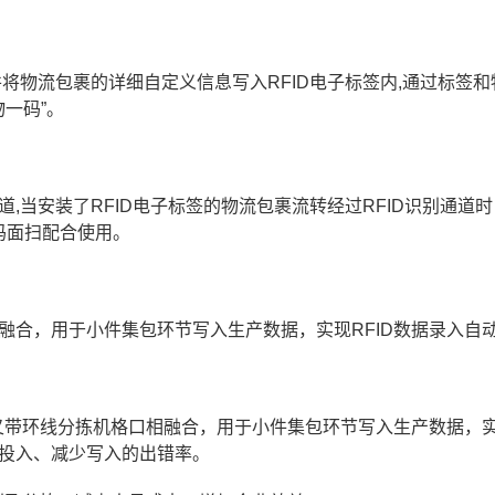
并将物流包裹的详细自定义信息写入RFID电子标签内,通过标签和
物一码”。
道,当安装了RFID电子标签的物流包裹流转经过RFID识别通道
维码面扫配合使用。
相融合，用于小件集包环节写入生产数据，实现RFID数据录入自
与交叉带环线分拣机格口相融合，用于小件集包环节写入生产数据，
力投入、减少写入的出错率。