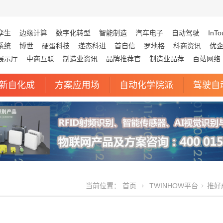
孪生
边缘计算
数字化转型
智能制造
汽车电子
自动驾驶
InTo
系统
博世
硬蛋科技
递杰科进
首自信
罗地格
科商资讯
优
展示厅
中商互联
制造业资讯
品牌推荐官
制造业品荐
百站网络
新自化成
方案应用场
自动化学院派
驾驶自
当前位置：
首页
TWINHOW平台
推好