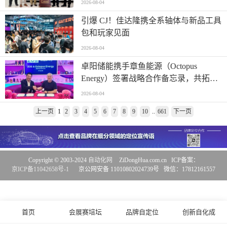
2026-08-04
引爆 CJ！佳达隆携全系轴体与新品工具
包和玩家见面
2026-08-04
卓阳储能携手章鱼能源（Octopus
Energy）签署战略合作备忘录，共拓中
国VPP与智慧能源新赛道
2026-08-04
上一页
1
2
3
4
5
6
7
8
9
10
..
661
下一页
Copyright © 2003-2024
自动化网
ZiDongHua.com.cn ICP备案：
京ICP备11042658号-1
京公网安备 11010802024739号 微信：17812161557
首页
会展赛培坛
品牌自定位
创新自化成