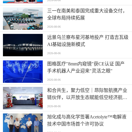
2026-08-06
三一在南美和泰国完成重大设备交付，
全球布局持续拓展
2026-08-06
远景乌兰察布星河基地投产 打造吉瓦级
AI基础设施新模式
2026-08-06
图格医疗"8mm内窥镜"获CE认证 国产
手术机器人产业迎来"灵活之眼"
2026-08-06
和合共生，聚力低空｜昂际智航携产业
链伙伴，以开放生态赋能低空经济航电
与飞控高质量发展
2026-08-06
旭化成与高化学签署Acetolyte™电解液
技术中国市场首个许可协议