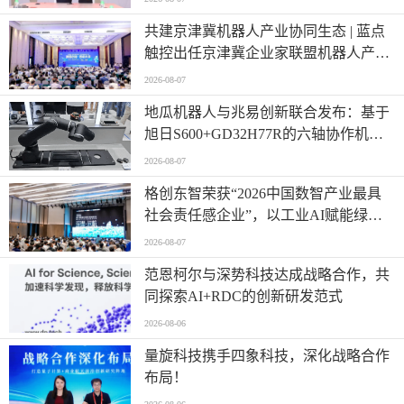
共建京津冀机器人产业协同生态 | 蓝点
触控出任京津冀企业家联盟机器人产业
链联盟理事单位
2026-08-07
地瓜机器人与兆易创新联合发布：基于
旭日S600+GD32H77R的六轴协作机械
臂全栈控制方案
2026-08-07
格创东智荣获“2026中国数智产业最具
社会责任感企业”，以工业AI赋能绿色
制造新未来
2026-08-07
范恩柯尔与深势科技达成战略合作，共
同探索AI+RDC的创新研发范式
2026-08-06
量旋科技携手四象科技，深化战略合作
布局！