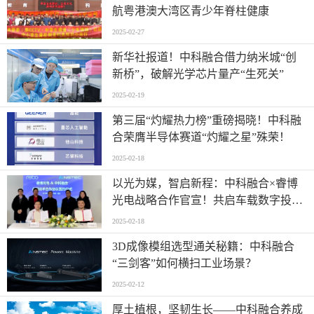
航粤港澳大湾区青少年脊柱健康
2025-02-27
新华社报道！中科融合借力纳米城“创
新桥”，破解光学芯片量产“生死关”
2025-02-19
第三届“灼耀热力榜”重磅揭晓！中科融
合荣膺半导体赛道“灼耀之星”殊荣！
2025-02-18
以光为媒，智启新程：中科融合×睿博
光电战略合作官宣！共启车载数字投影
新纪元
2025-02-18
3D成像模组选型通关秘籍：中科融合
“三剑客”如何横扫工业场景？
2025-02-12
厚土植根，坚韧生长——中科融合养成