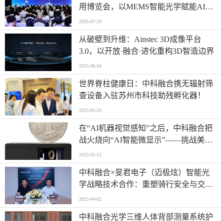
用博览会，以MEMS智能光学赋能AI终
端新时代
2025-07-29
从破壁到升维：Ainstec 3D成像平台
3.0，以开放·融合·进化重构3D智造边界
2025-06-04
世界脊柱健康日：中科融合携无辐射筛
查设备入驻苏州市科技助残孵化器！
2025-05-23
在“AI机器视觉感知”之后，中科融合把
战火烧向“AI智能微显示”——挑战美国
DLP，开启国产微显示新纪元
2025-05-12
中科融合×旻君电子（迈极炫）智能光
学战略技术合作：重塑骑行安全与交互
新范式
2025-04-02
中科融合光学三维人体背部测量系统护