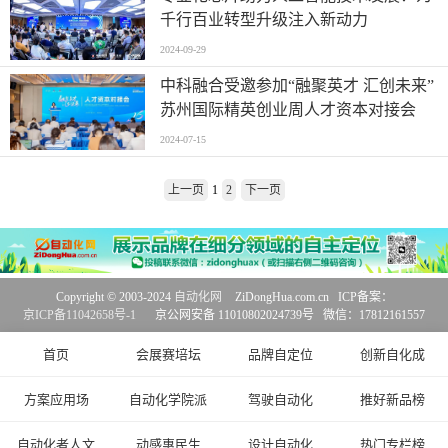
千行百业转型升级注入新动力
2024-09-29
中科融合受邀参加“融聚英才 汇创未来”
苏州国际精英创业周人才资本对接会
2024-07-15
上一页
1
2
下一页
Copyright © 2003-2024
自动化网
ZiDongHua.com.cn ICP备案：
京ICP备11042658号-1
京公网安备 11010802024739号 微信：17812161557
首页
会展赛培坛
品牌自定位
创新自化成
方案应用场
自动化学院派
驾驶自动化
推好新品榜
自动化者人文
动感惠民生
设计自动化
热门专栏榜