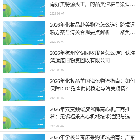
南好美特源头工厂的品类深耕与渠道适
配解析
2026-08-07
2026年化妆品赴美物流怎么选？跨境运
输方案与清关合规要点解析——聚焦浩
瑞国际物流
2026-08-07
2026年杭州空调回收服务怎么选？认准
鸿运废旧物资回收有限公司
2026-08-07
2026年化妆品美国海运物流指南：如何
保障DTC品牌供货稳定与清关顺畅？
2026-08-07
2026年双变频螺旋沉降离心机厂商推
荐：无锡福乐离心机械技术适配与选型
分析
2026-08-07
2026年学校公寓床采购避坑指南：广东