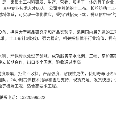
，是一家集土工材料研发、生产、营销、服务于一体的骨干企业
16人，其中专业技术人才60人。公司主营编织土工布、长丝纺粘土
料体系，可实现一体化供应，秉持“诚招天下客，誉从信中来”
设备，拥有大型新品研究室和产品实验室，采用国内最先进的工
25等标准，土工布针刺均匀、强力稳定，相关指标优于行业均值，拥有
水利、环保污水处理等领域，成功服务南水北调、三峡、京沪高
建立长期合作，出口多个国家，验收通过率高。
纯度聚酯，拒绝回收料，产品强度、耐候性更优，使用寿命可达5
团队，24小时提供技术指导和售后支持，现货充足、发货快捷；
蚀等极端工况，适合高要求工程。
/ 联系电话：13220999522