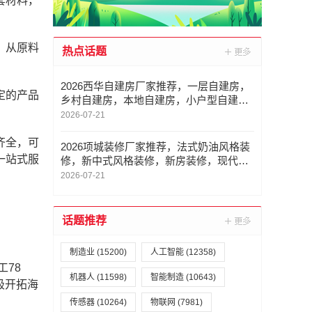
套材料，
，从原料
热点话题
2026西华自建房厂家推荐，一层自建房，
定的产品
乡村自建房，本地自建房，小户型自建
房，二层自建房厂家优选指南！
2026-07-21
齐全，可
2026项城装修厂家推荐，法式奶油风格装
一站式服
修，新中式风格装修，新房装修，现代简
约风格装修，意式极简风格装修厂家优选
2026-07-21
指南！
话题推荐
制造业
(15200)
人工智能
(12358)
78
机器人
(11598)
智能制造
(10643)
极开拓海
传感器
(10264)
物联网
(7981)