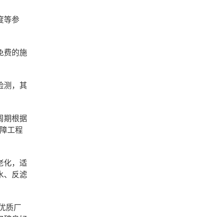
度等参
免费的施
检测，其
周期根据
保障工程
老化，适
水、反滤
优质厂