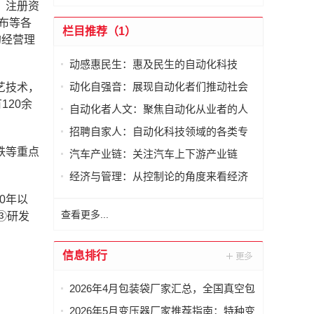
，注册资
工布等各
栏目推荐（1）
的经营理
动感惠民生：惠及民生的自动化科技
动化自强音：展现自动化者们推动社会
艺技术，
进步发出的响亮声音
120余
自动化者人文：聚焦自动化从业者的人
文思考
招聘自家人：自动化科技领域的各类专
家及人才需求资讯
铁等重点
汽车产业链：关注汽车上下游产业链
经济与管理：从控制论的角度来看经济
与管理
0年以
查看更多...
③研发
信息排行
2026年4月包装袋厂家汇总，全国真空包
装袋，密封包装袋，凹版包装袋，相机
2026年5月变压器厂家推荐指南：特种变