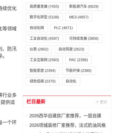
高质量发展
(7455)
新能源汽车
(6629)
持续优化
数字化转型
(5108)
MES
(4857)
自动化网
PLC
(4671)
化等领域
工业自动化
(4597)
可持续发展
(3806)
利、防汛
仪表
(2802)
自动驾驶
(2623)
导。
工业互联网
(2583)
PAC
(2396)
智能家居
(2394)
节能环保
(2380)
绿色低碳
(2370)
自动化
耕行业多
栏目最新
目提供适
2026西华自建房厂家推荐，一层自建
每一个环
房，乡村自建房，本地自建房，小户型
2026项城装修厂家推荐，法式奶油风格
自建房，二层自建房厂家优选指南！
装修，新中式风格装修，新房装修，现