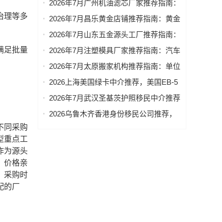
2026年7月广州机油滤芯厂家推荐指南：
代简约风格装修，意式极简风格装修厂
原厂原装机油滤芯，摩托车机油滤芯，
治理等多
2026年7月昌乐黄金店铺推荐指南：黄金
家优选指南！
燃气机油滤芯，燃气过滤器机油滤芯公
项链，黄金手镯，黄金店，黄金手链公
2026年7月山东五金源头工厂推荐指南：
司优选！
司优选！
铂金首饰，三金，足金999，金公司优
满足批量
2026年7月注塑模具厂家推荐指南：汽车
选！
注塑模具，空调注塑模具，摩托车注塑
2026年7月太原搬家机构推荐指南：单位
模具，后视镜注塑模具，汽车门把手注
搬家，上门搬家，居民搬家，长途搬家
2026上海美国绿卡中介推荐，美国EB-5
塑模具公司优选！
公司优选！
办理，美国EB-1A办理，美国NIW办
2026年7月武汉圣基茨护照移民中介推荐
理，美国L1A办理中介优选指南！
指南：圣基茨PBO公益基金护照申请，
2026乌鲁木齐香港身份移民公司推荐，
圣基茨护照代办，圣基茨护照办理，圣
香港护照代办，香港身份办理，香港身
不同采购
基茨护照申请公司优选！
份规划，香港小孩读书申请，香港护照
型重点工
办理移民公司优选指南！
作为源头
，价格亲
。采购时
配的厂