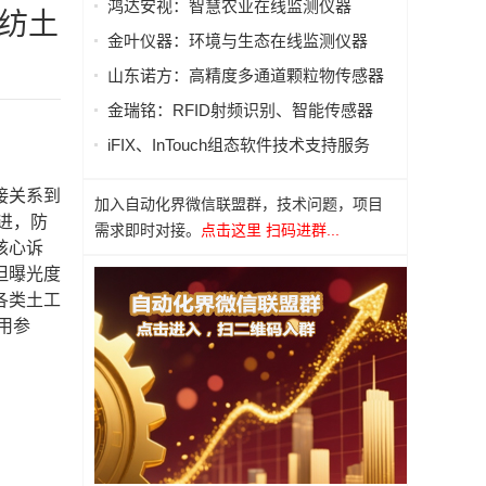
鸿达安视：智慧农业在线监测仪器
无纺土
金叶仪器：环境与生态在线监测仪器
山东诺方：高精度多通道颗粒物传感器
金瑞铭：RFID射频识别、智能传感器
iFIX、InTouch组态软件技术支持服务
接关系到
加入自动化界微信联盟群，技术问题，项目
进，防
需求即时对接。
点击这里 扫码进群...
核心诉
但曝光度
各类土工
用参