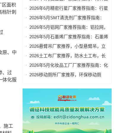
包装袋重点企业官方联系方式与采购指
厂区面积
压器，单相变压器，低压变压器，定制
2026年6月精密行星厂家推荐指南：行星
南
高档针刺
变压器，光伏变压器公司优选！
精密减速机，精密行星减速机，伺服精
2026年5月SMT清洗剂厂家推荐指南：
密行星减速机，精密行星齿轮减速机公
SMT通用电子清洗剂，SMT精密电子清
2026年5月铝网厂家推荐指南：铝拉网，
司优选！
洗剂，SMT治具清洗剂，SMT超声波清
过
铝板装饰网公司优选！
2026年5月石墨烯厂家推荐指南：石墨烯
洗剂公司优选！
双极板，石墨烯粉末，石墨烯纳米片公
2026悬臂吊厂家推荐，小型悬臂吊，立
司优选！
牧原、中
柱式悬臂吊，移动式悬臂吊，悬臂吊非
2026土工布厂家推荐，防水土工布，长
标，电动旋转悬臂吊厂家优选指南！
丝土工布，防渗土工布，无纺土工布，
2026年5月化妆品工厂厂家推荐指南：化
反滤土工布厂家优选指南！
妆品OEM，化妆品贴牌，化妆品公司优
渗、过
2026移动厕所厂家推荐，环保移动厕
选！
一体化服
所，定制移动厕所，装配式厕所，工地
移动厕所厂家优选指南！
、施工