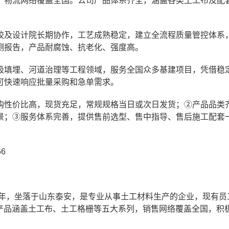
，物流网络覆盖全国。公司产品体系齐全，涵盖各类土工布及配
。
校及设计院长期协作，工艺成熟稳定，建立全流程质量管控体系
测报告，产品耐腐蚀、抗老化、强度高。
圾填埋、河道治理等工程领域，服务全国众多基建项目，凭借稳
可快速响应批量采购和急单需求。
购性价比高，现货充足，常规规格当日或次日发货；②产品品类
景；③服务体系完善，提供售前选型、售中指导、售后施工配套
6
5年，坐落于山东泰安，是专业从事土工材料生产的企业，现有员工
公司产品涵盖土工布、土工格栅等五大系列，销售网络覆盖全国，积