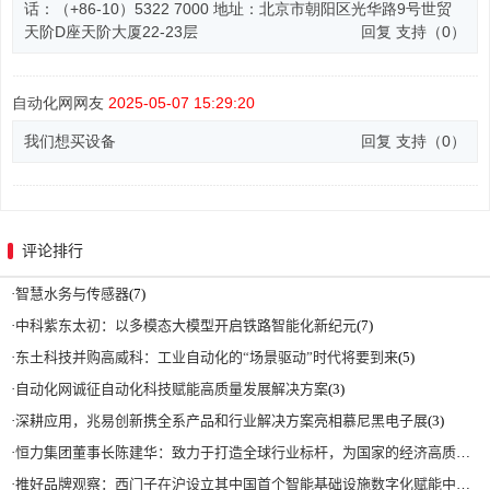
评论排行
·
智慧水务与传感器
(7)
·
中科紫东太初：以多模态大模型开启铁路智能化新纪元
(7)
·
东土科技并购高威科：工业自动化的“场景驱动”时代将要到来
(5)
·
自动化网诚征自动化科技赋能高质量发展解决方案
(3)
·
深耕应用，兆易创新携全系产品和行业解决方案亮相慕尼黑电子展
(3)
·
恒力集团董事长陈建华：致力于打造全球行业标杆，为国家的经济高质量发展贡献更大力量|上海电气集团党委书记、董事长吴磊来访
·
推好品牌观察：西门子在沪设立其中国首个智能基础设施数字化赋能中心
(2)