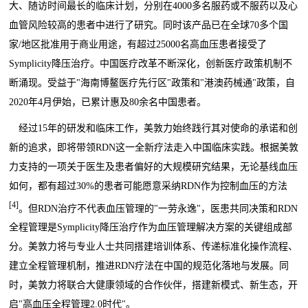
大、随访时间最长的临床计划，分别在4000多名服药或不服药以及心
血管风险较高的患者中进行了研究。同时该产品已在全球70多个国
家/地区批准用于商业用途，有超过25000名高血压患者接受了
Symplicity降压治疗。中国医疗改革不断深化，创新医疗政策机制不
断涌现。受益于"海南博鳌医疗先行区"政策和"港澳药械通"政策，自
2020年4月伊始，已累计惠及80余名中国患者。
经过15年的研发和临床工作，美敦力始终践行其对使命的承诺和创
新的追求，即将带领RDN这一全新疗法走入中国临床实践。根据美敦
力支持的一项关于医生及患者偏好的大规模研究结果，无论基线血压
如何，都有超过30%的患者可能愿意采纳RDN作为控制血压的方法
[4]
。但RDN治疗不代表血压管理的"一劳永逸"，医患共同决策和RDN
全程管理是Symplicity降压治疗作为血压管理解决方案的关键组成部
分。美敦力将与专业人士共同搭建培训体系、传递标准化操作流程、
建立全程管理机制，推进RDN疗法在中国的规范化落地与发展。同
时，美敦力将联合大健康领域的合作伙伴，搭建新模式、新生态，开
启"高血压全程管理2.0时代"。