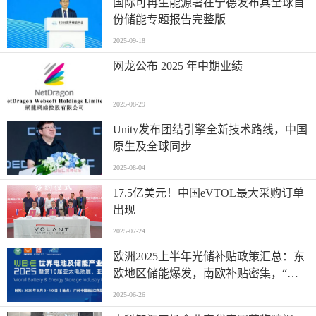
国际可再生能源署在宁德发布其全球首
份储能专题报告完整版
2025-09-18
网龙公布 2025 年中期业绩
2025-08-29
Unity发布团结引擎全新技术路线，中国
原生及全球同步
2025-08-04
17.5亿美元！中国eVTOL最大采购订单
出现
2025-07-24
欧洲2025上半年光储补贴政策汇总：东
欧地区储能爆发，南欧补贴密集，“削
光补储”模式迅速扩张
2025-06-26