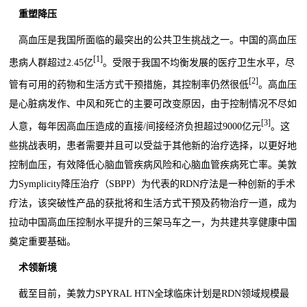
重塑降压
高血压是我国所面临的最突出的公共卫生挑战之一。中国的高血压
[1]
患病人群超过2.45亿
。受限于我国不均衡发展的医疗卫生水平，尽
[2]
管有可用的药物和生活方式干预措施，其控制率仍然很低
。高血压
是心脏病发作、中风和死亡的主要可改变原因，由于控制情况不尽如
[3]
人意，每年因高血压造成的直接/间接经济负担超过9000亿元
。这
些挑战表明，患者需要并且可以受益于其他新的治疗选择，以更好地
控制血压，有效降低心脑血管疾病风险和心脑血管疾病死亡率。美敦
力Symplicity降压治疗（SBPP）为代表的RDN疗法是一种创新的手术
疗法，该突破性产品的获批将和生活方式干预及药物治疗一道，成为
拉动中国高血压控制水平提升的三架马车之一，为共建共享健康中国
奠定重要基础。
术领新境
截至目前，美敦力SPYRAL HTN全球临床计划是RDN领域规模最