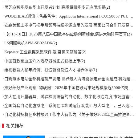
·
黑芝麻智能发布华山开发者计划 高质量赋能多元应用场景
(2)
·
WOODHEAD通讯卡备品备件：Applicom International PCU1500S7 PCU 1500 S7 V4.5.0
·
安森美和上能电气携手引领可持续能源应用的发展 两家公司合作开发高性能储能和太阳能组串式逆变器方案 以实现可持续的未来
·
【6.15-16日】2023第八届中国数字供应链创新峰会,演讲大咖阵容官宣
(2)
·
LS伺服电机APM-SB02ADK
(2)
·
Kepware 工业数据采集软件 及 常见问题解答
(2)
·
中国首款高血压介入治疗器械正式获批上市
(2)
·
维视教育大咖年终讲：打造智能制造人才培养体系
(1)
·
白鹤滩水电站全部机组投产发电 世界最大清洁能源走廊全面建成|将为建设新型能源体系、保障国家能源安全、实现“双碳”目标提供有力支撑
·
推好细分产业观察--物联网：2026年中国物联网市场规模接近3000亿美元 智慧工厂、智慧城市、智慧电网等将占60%以上
·
加大在用计量器具、试验检测设备的自动化、数字化改造力度|市场监管总局 工业和信息化部 关于促进企业计量能力提升的指导意见
·
全国首套自动化虚拟电厂系统在深圳试运行 功能匹敌大型电厂，已入选国际典型案例
·
自动化科技将在乡村振兴工作中大有作为|《关于做好2023年全面推进乡村振兴重点工作的意见》发布
相关推荐