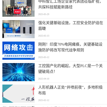
中科智汇工场企业家代表团莅临旷视，
共探科技赋能新路径
2025-05-29
强化关键基础设施，工控安全防护迫在
眉睫
2025-05-13
刚刚！印度70%电网瘫痪，关键基础设
施防护将改写现代战争规则
2025-05-12
工控国产化的崛起，大型PLC是一个关
键破局点！
2025-04-10
人形机器人正处“井喷前夜”，多地积极
布局
2025-02-12