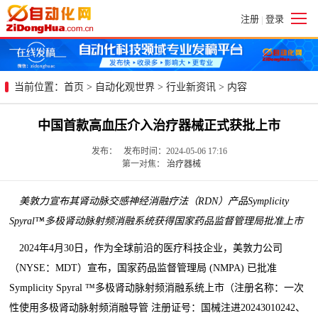
注册
登录
|
当前位置：
首页
>
自动化观世界
>
行业新资讯
> 内容
中国首款高血压介入治疗器械正式获批上市
发布： 发布时间：2024-05-06 17:16
第一对焦：
治疗器械
美敦力宣布其肾动脉交感神经消融疗法（
RDN）产品Symplicity
Spyral™多极肾动脉射频消融系统获得国家药品监督管理局批准上市
2024年4月30日，作为全球前沿的医疗科技企业，美敦力公司
（NYSE：MDT）宣布，国家药品监督管理局 (NMPA) 已批准
Symplicity Spyral ™多极肾动脉射频消融系统上市（注册名称：一次
性使用多极肾动脉射频消融导管 注册证号：国械注进20243010242、