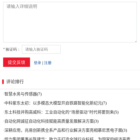
评论排行
·
智慧水务与传感器
(7)
·
中科紫东太初：以多模态大模型开启铁路智能化新纪元
(7)
·
东土科技并购高威科：工业自动化的“场景驱动”时代将要到来
(5)
·
自动化网诚征自动化科技赋能高质量发展解决方案
(3)
·
深耕应用，兆易创新携全系产品和行业解决方案亮相慕尼黑电子展
(3)
·
恒力集团董事长陈建华：致力于打造全球行业标杆，为国家的经济高质量发展贡献更大力量|上海电气集团党委书记、董事长吴磊来访