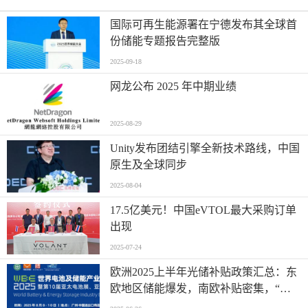
国际可再生能源署在宁德发布其全球首
份储能专题报告完整版
2025-09-18
网龙公布 2025 年中期业绩
2025-08-29
Unity发布团结引擎全新技术路线，中国
原生及全球同步
2025-08-04
17.5亿美元！中国eVTOL最大采购订单
出现
2025-07-24
欧洲2025上半年光储补贴政策汇总：东
欧地区储能爆发，南欧补贴密集，“削
光补储”模式迅速扩张