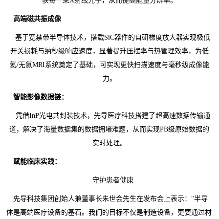
获每一束X射线光子，从而提高能量分辨率。
高端磁共振成像
基于宽禁带半导体技术，搭载SiC器件的自研梯度放大器实现极低
开关损耗与纳秒级响应速度，显著提升压摆率与热管理效率，为低
氦/无氦MRI系统奠定了基础，可实现更快扫描速度与毫秒级成像能
力。
智能影像数据链：
凭借InP光电共封装技术，先导医疗科技搭建了超高速数据传输通
道，解决了海量数据集的数据拥堵难题，从而实现PB级原始数据的
实时处理。
赋能临床实践：
守护患者健康
先导科技集团创始人兼董事长朱世会先生在发布会上表示："半导
体是高端医疗设备的基石。我们的目标不仅是制造设备，更要通过材