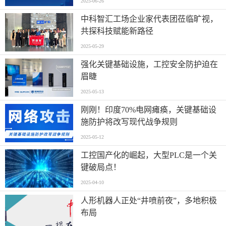
2025-06-26
中科智汇工场企业家代表团莅临旷视，
共探科技赋能新路径
2025-05-29
强化关键基础设施，工控安全防护迫在
眉睫
2025-05-13
刚刚！印度70%电网瘫痪，关键基础设
施防护将改写现代战争规则
2025-05-12
工控国产化的崛起，大型PLC是一个关
键破局点！
2025-04-10
人形机器人正处“井喷前夜”，多地积极
布局