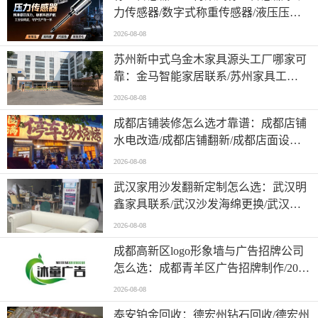
力传感器/数字式称重传感器/液压压力
传感器/电子压装压力传感器/压力传感
2026-08-08
器
苏州新中式乌金木家具源头工厂哪家可
靠：金马智能家居联系/苏州家具工
厂/2026年本地实力企业深度分析
2026-08-08
成都店铺装修怎么选才靠谱：成都店铺
水电改造/成都店铺翻新/成都店面设计
装修/成都旧房翻新/老店重装
2026-08-08
武汉家用沙发翻新定制怎么选：武汉明
鑫家具联系/武汉沙发海绵更换/武汉沙
发清洗保养/2026年本地沙发维修服务指
2026-08-08
南
成都高新区logo形象墙与广告招牌公司
怎么选：成都青羊区广告招牌制作/2026
年口碑与实力分析
2026-08-08
泰安铂金回收：德宏州钻石回收/德宏州