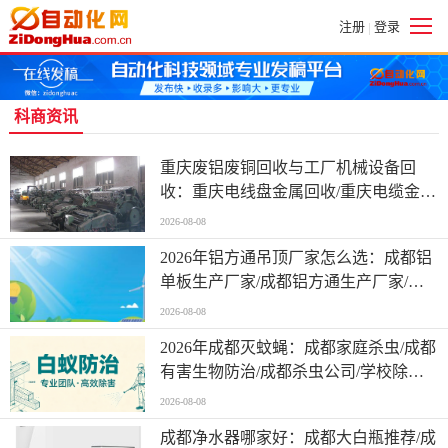
注册
登录
|
科商资讯
重庆废铝废铜回收与工厂机械设备回
收：重庆电线盘金属回收/重庆电缆金属
回收/重庆矿山设备回收/哪家口碑更为
2026-08-08
可靠
2026年铝方通吊顶厂家怎么选：成都铝
单板生产厂家/成都铝方通生产厂家/成
都源头工厂实力拆解与采购指南
2026-08-08
2026年成都灭蚊蝇：成都家庭杀虫/成都
有害生物防治/成都杀虫公司/学校除四
害及堤坝白蚁防治公司怎么选
2026-08-08
成都净水器哪家好：成都大白瓶推荐/成