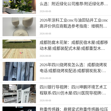
么选：附近绿化公司推荐/附近绿化养护
电话/本地服务能力与真实案例剖析
2026-08-08
2026年涂料工业cmc与油田钻井工业cmc
高评价供应商甄选参考指南：增稠剂羧
甲基纤维素/实力盘点
2026-08-08
成都防腐木花架：成都民宿木屋/成都移
动木屋/成都装配式木屋/成都重型木屋/
木屋别墅与装配式木屋怎么做更省心
2026-08-08
2026年四川烧烤炭怎么选：成都烧烤炭
电话/成都烧烤炭配送/成都钢炭批发/成
都高温竹炭/本地口碑竹炭
2026-08-08
四川银行导视牌：四川坤鹏环境艺术工
程联系/四川仿木屋/四川医院导视牌/四
川发光字/学校导视牌与钣金加工怎么选
2026-08-08
称重传感器：悬臂梁式称重传感器/拉压