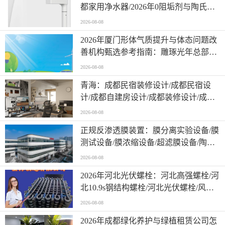
都家用净水器/2026年0阻垢剂与陶氏膜
净水器选购指南及本地服务商解析
2026-08-08
2026年厦门形体气质提升与体态问题改
善机构甄选参考指南：雕琢光年总部联
系/非运动塑形/骨相正位塑形/排行一览
2026-08-08
青海：成都民宿装修设计/成都民宿设
计/成都自建房设计/成都装修设计/成都
设内外全案设计/张掖设计公司哪家靠谱
2026-08-08
正规反渗透膜装置：膜分离实验设备/膜
测试设备/膜浓缩设备/超滤膜设备/陶瓷
膜设备/多功能膜分离设备
2026-08-08
2026年河北光伏螺栓：河北高强螺栓/河
北10.9s钢结构螺栓/河北光伏螺栓/风电
锚栓及预埋件厂家怎么选
2026-08-08
2026年成都绿化养护与绿植租赁公司怎