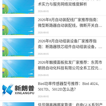
术实力与服务网络双维度解析
2026-08-05
2026年8月自动装配线厂家推荐指南：
微型断路器自动装配线，微断开关自动
装配线，一体化自动装配产线，小型自
2026-08-05
动装配线公司优选！
2026年8月自动组装设备厂家推荐指
南：断路器铁芯组件自动组装设备，五
金件自动组装设备，断路器灭弧室自动
2026-08-05
组装设备，断路器组件自动组装设备，
2026年触摸面板批发厂家推荐：东莞市
塑胶五金自动组装设备
朝扬自动化科技有限公司全系工控元件
供应解析
2026-08-05
Bird功率传感器型号推荐：Bird 4024、
5017D、5012D怎么选？
2026-08-05
信号隔离器哪家靠谱：启电GLK系列产