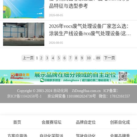
品特征与选型参考
2026-08-05
2026年vocs废气处理设备厂家怎么选：
涂装生产线设备/rco废气处理设备/这份
行业参考指南请收好
2026-08-05
上一页
1
2
3
4
5
6
7
8
9
10
..
89
下一页
Copyright © 2003-2024
自动化网
ZiDongHua.com.cn ICP备案：
京ICP备11042658号-1
京公网安备 11010802024739号 微信：17812161557
首页
会展赛培坛
品牌自定位
创新自化成
方案应用场
自动化学院派
驾驶自动化
会展品牌秀