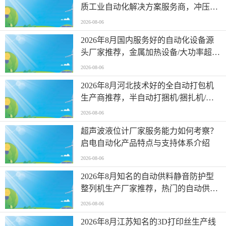
质工业自动化解决方案服务商，冲压废
料收集，冲压废料自动导出企业有哪些
2026-08-06
2026年8月国内服务好的自动化设备源
头厂家推荐，金属加热设备/大功率超音
频设备，自动化设备直销厂家口碑推荐
2026-08-06
2026年8月河北技术好的全自动打包机
生产商推荐，半自动打捆机/捆扎机/打
捆机/全自动打包机，全自动打包机加工
2026-08-06
厂选哪家
超声波液位计厂家服务能力如何考察？
启电自动化产品特点与支持体系介绍
2026-08-06
2026年8月知名的自动供料静音防护型
整列机生产厂家推荐，热门的自动供料
静音防护型整列机口碑推荐，整列机灵
2026-08-06
活配置适应场景
2026年8月江苏知名的3D打印丝生产线