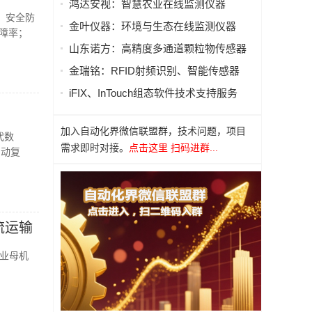
鸿达安视：智慧农业在线监测仪器
品，安全防
金叶仪器：环境与生态在线监测仪器
故障率；
山东诺方：高精度多通道颗粒物传感器
金瑞铭：RFID射频识别、智能传感器
iFIX、InTouch组态软件技术支持服务
加入自动化界微信联盟群，技术问题，项目
代数
需求即时对接。
点击这里 扫码进群...
自动复
流运输
工业母机