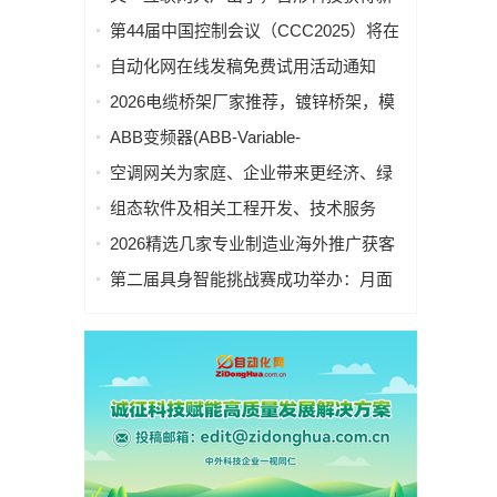
MQTT、OPC UA、Profinet、
一轮数亿元A1轮融资｜人脸机器人首次
第44届中国控制会议（CCC2025）将在
EtherCAT、Ethernet/IP、BACnet/IP等多
登上《科学·机器人学》封面
重庆举办
种协议
自动化网在线发稿免费试用活动通知
2026电缆桥架厂家推荐，镀锌桥架，模
压桥架，防火桥架，瓦楞桥架厂家优选
ABB变频器(ABB-Variable-
指南！
frequencyDrive，VFD) ACS510变频器
空调网关为家庭、企业带来更经济、绿
参数设置及故障处理
色的制冷方案！中央空调采集网关节能
组态软件及相关工程开发、技术服务
方案 | 广泛应用于智慧园区、智慧楼
2026精选几家专业制造业海外推广获客
宇、智慧办公、智慧教育、智慧农业等
服务商，为制造企业提供海外获客解决
多个领域。
第二届具身智能挑战赛成功举办：月面
方案（附带联系方式）
救援，智能启航