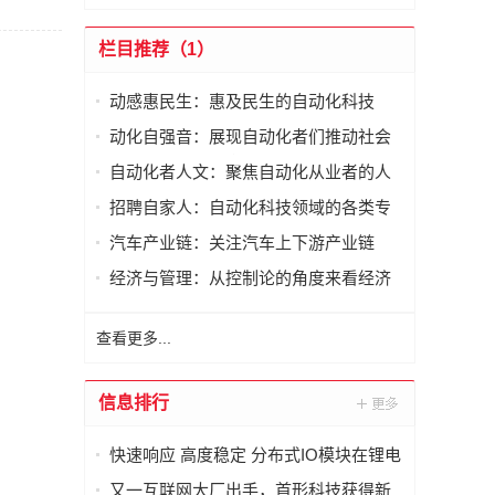
栏目推荐（1）
动感惠民生：惠及民生的自动化科技
动化自强音：展现自动化者们推动社会
进步发出的响亮声音
自动化者人文：聚焦自动化从业者的人
文思考
招聘自家人：自动化科技领域的各类专
家及人才需求资讯
汽车产业链：关注汽车上下游产业链
经济与管理：从控制论的角度来看经济
与管理
查看更多...
信息排行
快速响应 高度稳定 分布式IO模块在锂电
池制造的优势揭秘 | 支持Modbus、
又一互联网大厂出手，首形科技获得新