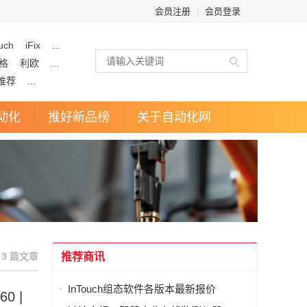
会员注册
|
会员登录
uch
iFix
...
格
利欧
...
推荐
...
动化
推好新品榜
关于自动化网
3 篇文章
推荐商讯
InTouch组态软件各版本最新报价
0 |