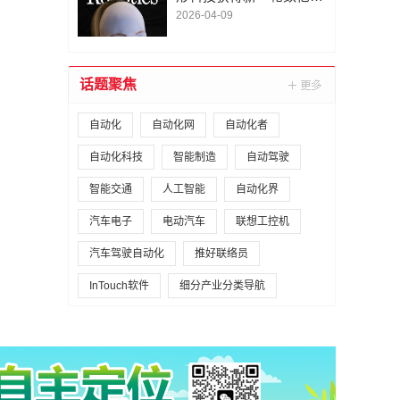
A1轮融资｜人脸机器人首
2026-04-09
次登上《科学·机器人
学》封面
话题聚焦
自动化
自动化网
自动化者
自动化科技
智能制造
自动驾驶
智能交通
人工智能
自动化界
汽车电子
电动汽车
联想工控机
汽车驾驶自动化
推好联络员
InTouch软件
细分产业分类导航