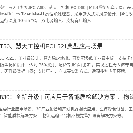
明星产品，安全防护，按需拓展
慧天工控机IPC-A60、慧天工控机IPC-D60 | MES系统配套明星产
el® 11th Tiger lake-U 高性能处理器；采用嵌入式无风扇设计，降低
运行温度-10~55 °C。 双电源输入、支持宽压输入
-T50、慧天工控机ECI-521典型应用场景
0、ECI-521，工业级设计，算力稳定输出。可搭配多款工业级主板，支持多
防尘防护设计，达到IP50级别；配备专业“看门狗” ，实现远程无人值守
片，硬件级数据加密；支持壁挂、立式等安装方式，适配多种应用环境。
C-830：全新升级 | 可应用于智能质检解决方案 、物
控设备解决方案等
30，主要行业应用场景：3C产业设备和产线机器视觉应用、医疗影像设备、
：智能质检解决方案 、物流运输平台机器视觉监控设备解决方案等。