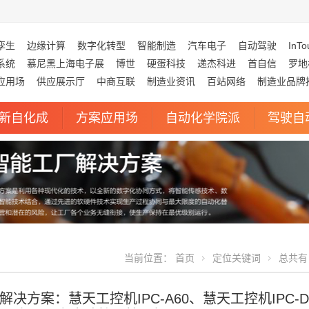
孪生
边缘计算
数字化转型
智能制造
汽车电子
自动驾驶
InTo
系统
慕尼黑上海电子展
博世
硬蛋科技
递杰科进
首自信
罗地
应用场
供应展示厅
中商互联
制造业资讯
百站网络
制造业品牌
新自化成
方案应用场
自动化学院派
驾驶自
当前位置：
首页
定位关键词
总共有 
决方案：慧天工控机IPC-A60、慧天工控机IPC-D6