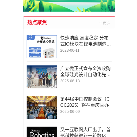
热点聚焦
快速响应 高度稳定 分布
式IO模块在锂电池制造的
优势揭秘 | 支持Modbu
2023-06-11
s、MQTT、OPC UA、P
rofinet、EtherCAT、Ethe
rnet/IP、BACnet/IP等多
广立微正式宣布全资收购
种协议
全球硅光设计自动化先锋
LUCEDA
2025-08-13
第44届中国控制会议（C
CC2025）将在重庆举办
2025-06-09
又一互联网大厂出手，首
形科技获得新一轮数亿元