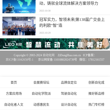
动，铸就全球流体解决方案领导力
2025-10-30
冠军实力，智领未来|第138届广交会上
的利欧“智”造
2025-10-29
Copyright © 2003-2024
自动化网
ZiDongHua.com.cn ICP备案：
京ICP备11042658号-1
京公网安备 11010802024739号 微信：17812161557
首页
会展赛培坛
品牌自定位
创新自化成
方案应用场
自动化学院派
驾驶自动化
推好新品榜
自动化者人文
动感惠民生
设计自动化
热门专栏榜