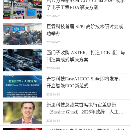
启云方亮相SEMICON China 2026| 展示
了电子工程EDA解决方案
2026-03-27
巨霖科技首届 SI/PI 高阶技术研讨会成
功举办
2026-01-27
西门子收购 ASTER，打造 PCB 设计与
制造集成式解决方案
2026-01-18
奇捷科技EasyAI ECO Suite即将发布，
开启智能ECO新范式
2026-01-15
新思科技总裁兼首席执行官盖思新
（Sassine Ghazi）2026年致辞：人工智
能时代重塑工程创新
2026-01-14