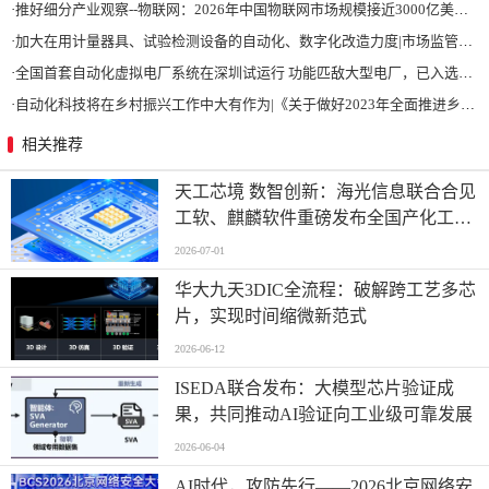
·
推好细分产业观察--物联网：2026年中国物联网市场规模接近3000亿美元 智慧工厂、智慧城市、智慧电网等将占60%以上
·
加大在用计量器具、试验检测设备的自动化、数字化改造力度|市场监管总局 工业和信息化部 关于促进企业计量能力提升的指导意见
·
全国首套自动化虚拟电厂系统在深圳试运行 功能匹敌大型电厂，已入选国际典型案例
·
自动化科技将在乡村振兴工作中大有作为|《关于做好2023年全面推进乡村振兴重点工作的意见》发布
相关推荐
天工芯境 数智创新：海光信息联合合见
工软、麒麟软件重磅发布全国产化工业
设计一体机方案
2026-07-01
华大九天3DIC全流程：破解跨工艺多芯
片，实现时间缩微新范式
2026-06-12
ISEDA联合发布：大模型芯片验证成
果，共同推动AI验证向工业级可靠发展
2026-06-04
AI时代，攻防先行——2026北京网络安