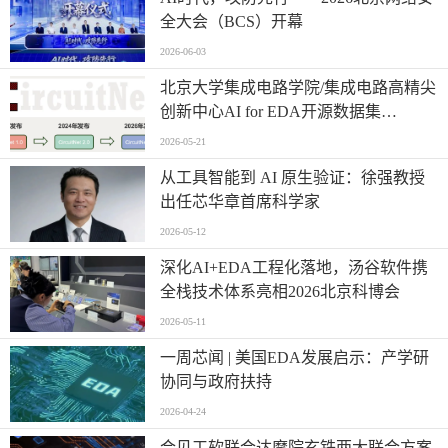
全大会（BCS）开幕
2026-06-03
北京大学集成电路学院/集成电路高精尖
创新中心AI for EDA开源数据集
CircuitNet升级3.0版本
2026-05-21
从工具智能到 AI 原生验证：徐强教授
出任芯华章首席科学家
2026-05-12
深化AI+EDA工程化落地，汤谷软件携
全栈技术体系亮相2026北京科博会
2026-05-11
一周芯闻 | 美国EDA发展启示：产学研
协同与政府扶持
2026-04-24
合见工软联合达摩院玄铁两大联合方案