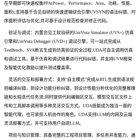
在早期即可快速权衡PPA(Power、Performance、Area，功耗、性能、
面积);支持基于合见自研的快速逻辑综合引擎UVSYN的语法纠错、时
序面积评估与优化;并可基于设计规范检查并修正代码。
验证与调试：内置合见工软自研的UniVista Simulator (UVS+) 仿真
引擎和UniVista Debugger (UVD+) 调试引擎，可一站式完成从
TestBench、SVA断言生成到仿真验证的全过程;UDA可自主调用仿真
和调试工具，基于仿真和调试结果进行代码纠错，并支持UVM框架
及智能优化激励以提升测试覆盖率。
灵活的交互和部署方式：支持“自主模式”完成从RTL生成到语法规
则编译纠错，到设计功能分析纠错，到设计性能分析优化的完整推理
链和长程迭代任务流;同时提供代码编辑区交互、模型交互区文件上
传和工具脚本调用等多种灵活交互方式。UDA既能成为独当一面的
智能代理，也可承担人机协作的角色。UDA支持LLM的内网及云端
灵活部署方式，并可支持用户自研LLM。
项目与知识管理：具备完整的工程项目管理、多任务并发能力，通