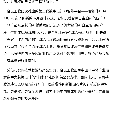
策、系统权衡与关键工程判断上。”
合见工软此次推出的第二代数字设计AI智能平台——智能体UDA
2.0，打造了创新的芯片设计范式，它标志着合见自主自研的国产AI
EDA产品从点状的AI辅助功能，迈入了流程级的AI自主驱动新阶
段。智能体UDA 2.0的发布，是合见工软在“EDA+AI”战略上的关键
里程碑。作为国产数字EDA与IP领域的先行者和领跑者，合见工软深
度布局数字芯片全流程EDA工具、高速接口IP及智算组网IP等关键赛
道，已获得国内诸多IC企业的广泛认可与规模化部署，核心产品市场
占有率稳居行业前列。
凭借扎实的技术积淀与产品实力，合见工软正为中国半导体产业破
解数字大芯片设计的“卡脖子”难题提供坚实支撑。面向未来，公司持
续深耕“EDA+AI”前沿方向，以前瞻性创新推动芯片设计范式向更智
能、更高效、更安全演进，致力于为中国集成电路产业攀登世界高峰
筑牢强有力的技术基座。