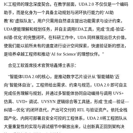
IC工程师的理念深度契合。在教学层面，UDA 2.0 不仅仅是一个编码
助手，而是化身为一个具备主动规划与闭环执行能力的‘AI助
教’和‘虚拟队友’。用户只需用自然语言提出功能需求与设计约束，
UDA便能理解和规划任务，并自主调用EDA工具，完成‘生成-验证-
纠错-优化’的完整闭环。在科研工作中，UDA 同样展现出巨大价值，
使我们能以前所未有的速度进行设计空间探索，快速验证新的想法，
是培养卓越工程师和推动‘AI for Science’的理想伙伴。”
合见工软首席技术官贺培鑫博士表示：
“智能体UDA 2.0的核心，是推动数字芯片设计从‘智能辅助’迈
向‘智能体自治’。工程师给出需求、约束与规范，UDA 2.0 即可自主
完成任务理解与规划，并通过多智能体协同自动编排与调用 UVS+
仿真、UVD+ 调试、UVSYN 逻辑综合等工具链，形成‘生成—验证—
纠错—优化’的闭环迭代，产出可交付的 RTL 与验证资产。依托全栈
国产化、内网可部署且安全可控的工程体系，UDA 2.0将工程团队从
大量重复性的实现与调试细节中解放出来，让创新真正回到架构决