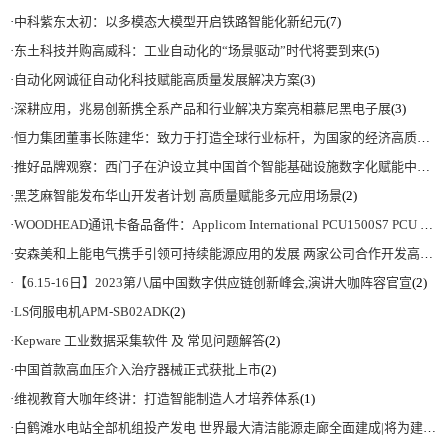
·
中科紫东太初：以多模态大模型开启铁路智能化新纪元
(7)
·
东土科技并购高威科：工业自动化的“场景驱动”时代将要到来
(5)
·
自动化网诚征自动化科技赋能高质量发展解决方案
(3)
·
深耕应用，兆易创新携全系产品和行业解决方案亮相慕尼黑电子展
(3)
·
恒力集团董事长陈建华：致力于打造全球行业标杆，为国家的经济高质量发展贡献更大力量|上海电气集团党委书记、董事长吴磊来访
·
推好品牌观察：西门子在沪设立其中国首个智能基础设施数字化赋能中心
(2)
·
黑芝麻智能发布华山开发者计划 高质量赋能多元应用场景
(2)
·
WOODHEAD通讯卡备品备件：Applicom International PCU1500S7 PCU 1500 S7 V4.5.0
·
安森美和上能电气携手引领可持续能源应用的发展 两家公司合作开发高性能储能和太阳能组串式逆变器方案 以实现可持续的未来
·
【6.15-16日】2023第八届中国数字供应链创新峰会,演讲大咖阵容官宣
(2)
·
LS伺服电机APM-SB02ADK
(2)
·
Kepware 工业数据采集软件 及 常见问题解答
(2)
·
中国首款高血压介入治疗器械正式获批上市
(2)
·
维视教育大咖年终讲：打造智能制造人才培养体系
(1)
·
白鹤滩水电站全部机组投产发电 世界最大清洁能源走廊全面建成|将为建设新型能源体系、保障国家能源安全、实现“双碳”目标提供有力支撑