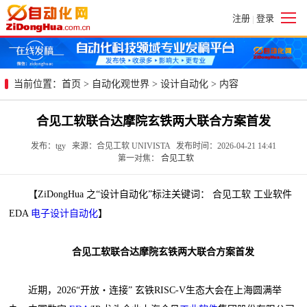
注册
登录
|
当前位置：
首页
>
自动化观世界
>
设计自动化
> 内容
合见工软联合达摩院玄铁两大联合方案首发
发布：tgy 来源：合见工软 UNIVISTA 发布时间：2026-04-21 14:41
第一对焦：
合见工软
【ZiDongHua 之“设计自动化”标注关键词： 合见工软 工业软件
EDA
电子设计自动化
】
合见工软联合达摩院玄铁两大联合方案首发
近期，2026“开放・连接” 玄铁RISC-V生态大会在上海圆满举