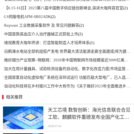
·
【6.15-16日】2023第八届中国数字供应链创新峰会,演讲大咖阵容官宣
(2)
·
LS伺服电机APM-SB02ADK
(2)
·
Kepware 工业数据采集软件 及 常见问题解答
(2)
·
中国首款高血压介入治疗器械正式获批上市
(2)
·
维视教育大咖年终讲：打造智能制造人才培养体系
(1)
·
白鹤滩水电站全部机组投产发电 世界最大清洁能源走廊全面建成|将为建设新型能源体系、保障国家能源安全、实现“双碳”目标提供有力支撑
·
推好细分产业观察--物联网：2026年中国物联网市场规模接近3000亿美元 智慧工厂、智慧城市、智慧电网等将占60%以上
·
加大在用计量器具、试验检测设备的自动化、数字化改造力度|市场监管总局 工业和信息化部 关于促进企业计量能力提升的指导意见
·
全国首套自动化虚拟电厂系统在深圳试运行 功能匹敌大型电厂，已入选国际典型案例
·
自动化科技将在乡村振兴工作中大有作为|《关于做好2023年全面推进乡村振兴重点工作的意见》发布
相关推荐
天工芯境 数智创新：海光信息联合合见
工软、麒麟软件重磅发布全国产化工业
设计一体机方案
2026-07-01