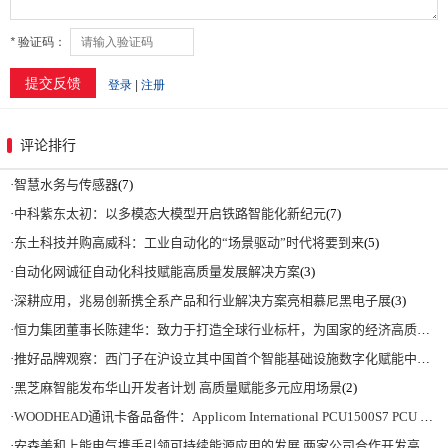
评论排行
·
智慧水务与传感器
(7)
·
中科紫东太初：以多模态大模型开启铁路智能化新纪元
(7)
·
东土科技并购高威科：工业自动化的“场景驱动”时代将要到来
(5)
·
自动化网诚征自动化科技赋能高质量发展解决方案
(3)
·
深耕应用，兆易创新携全系产品和行业解决方案亮相慕尼黑电子展
(3)
·
恒力集团董事长陈建华：致力于打造全球行业标杆，为国家的经济高质量发展贡献更大力量|上海电气集团党委书记、董事长吴磊来访
·
推好品牌观察：西门子在沪设立其中国首个智能基础设施数字化赋能中心
(2)
·
黑芝麻智能发布华山开发者计划 高质量赋能多元应用场景
(2)
·
WOODHEAD通讯卡备品备件：Applicom International PCU1500S7 PCU 1500 S7 V4.5.0
·
安森美和上能电气携手引领可持续能源应用的发展 两家公司合作开发高性能储能和太阳能组串式逆变器方案 以实现可持续的未来