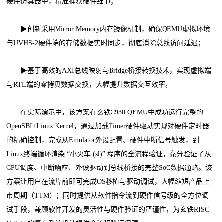
硬件仿真器中，精准捕获硬件细节；
▶创新采用Mirror Memory内存镜像机制，确保QEMU虚拟环境
与UVHS-2硬件端的存储数据实时同步，彻底消除总线访问延迟；
▶基于高效的AXI总线映射与Bridge桥接转换技术，实现虚拟端
与RTL端的零拷贝数据交换，大幅提升数据交互效率。
在实际演示中，该方案在玄铁C930 QEMU中成功运行完整的
OpenSBI+Linux Kernel，通过加载Timer硬件驱动实现对硬件定时器
的精确控制，完成从Emulator外设配置、硬件中断信号触发，到
Linux终端循环渲染 “小火车 (sl)” 程序的全流程验证，充分验证了从
CPU调度、中断响应、外设驱动到总线桥接的完整SoC数据通路。该
方案让用户在流片前即可完成OS移植与驱动调试，大幅缩短产品上
市周期（TTM）；同时提供从软件指令流到硬件信号级的全方位调
试手段，兼顾软件开发的灵活性与硬件验证的严谨性，为玄铁RISC-