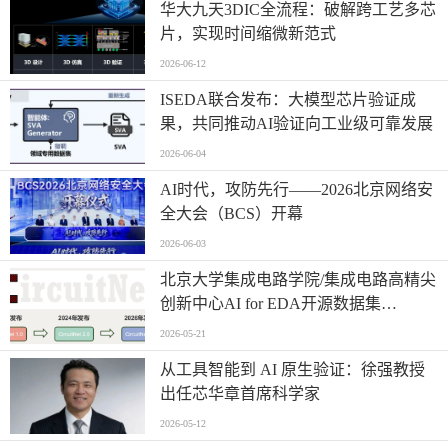
华大九天3DIC全流程：破解跨工艺多芯
片，实现时间缩微新范式
2026-06-12
ISEDA联合发布：大模型芯片验证成
果，共同推动AI验证向工业级可靠发展
2026-06-04
AI时代，攻防先行——2026北京网络安
全大会（BCS）开幕
2026-06-03
北京大学集成电路学院/集成电路高精尖
创新中心AI for EDA开源数据集
CircuitNet升级3.0版本
2026-05-21
从工具智能到 AI 原生验证：徐强教授
出任芯华章首席科学家
2026-05-12