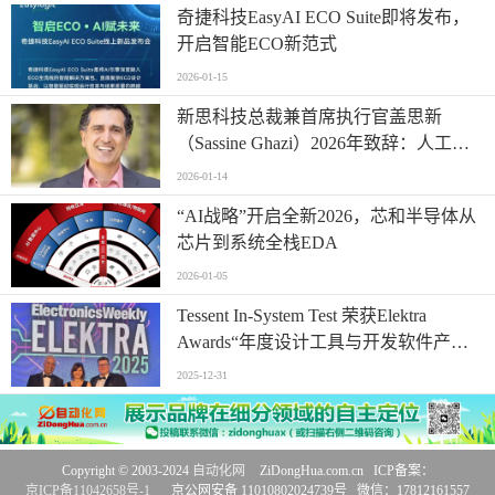
奇捷科技EasyAI ECO Suite即将发布，
开启智能ECO新范式
2026-01-15
新思科技总裁兼首席执行官盖思新
（Sassine Ghazi）2026年致辞：人工智
能时代重塑工程创新
2026-01-14
“AI战略”开启全新2026，芯和半导体从
芯片到系统全栈EDA
2026-01-05
Tessent In-System Test 荣获Elektra
Awards“年度设计工具与开发软件产品”
大奖
2025-12-31
Copyright © 2003-2024
自动化网
ZiDongHua.com.cn ICP备案：
京ICP备11042658号-1
京公网安备 11010802024739号 微信：17812161557