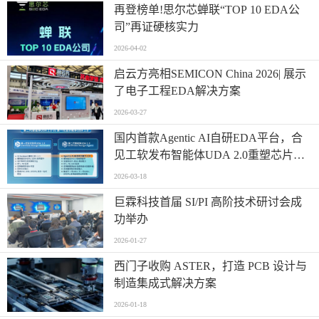
再登榜单!思尔芯蝉联“TOP 10 EDA公
司”再证硬核实力
2026-04-02
启云方亮相SEMICON China 2026| 展示
了电子工程EDA解决方案
2026-03-27
国内首款Agentic AI自研EDA平台，合
见工软发布智能体UDA 2.0重塑芯片设
计范式
2026-03-18
巨霖科技首届 SI/PI 高阶技术研讨会成
功举办
2026-01-27
西门子收购 ASTER，打造 PCB 设计与
制造集成式解决方案
2026-01-18