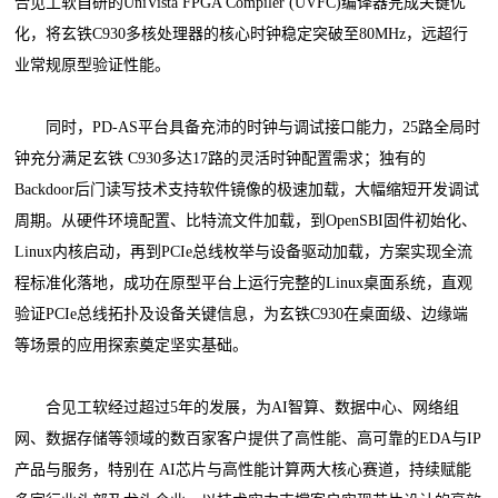
合见工软自研的UniVista FPGA Compiler (UVFC)编译器完成关键优
化，将玄铁C930多核处理器的核心时钟稳定突破至80MHz，远超行
业常规原型验证性能。
同时，PD-AS平台具备充沛的时钟与调试接口能力，25路全局时
钟充分满足玄铁 C930多达17路的灵活时钟配置需求；独有的
Backdoor后门读写技术支持软件镜像的极速加载，大幅缩短开发调试
周期。从硬件环境配置、比特流文件加载，到OpenSBI固件初始化、
Linux内核启动，再到PCIe总线枚举与设备驱动加载，方案实现全流
程标准化落地，成功在原型平台上运行完整的Linux桌面系统，直观
验证PCIe总线拓扑及设备关键信息，为玄铁C930在桌面级、边缘端
等场景的应用探索奠定坚实基础。
合见工软经过超过5年的发展，为AI智算、数据中心、网络组
网、数据存储等领域的数百家客户提供了高性能、高可靠的EDA与IP
产品与服务，特别在 AI芯片与高性能计算两大核心赛道，持续赋能