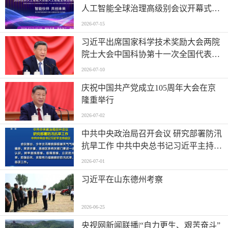
人工智能全球治理高级别会议开幕式并
发表主旨讲话
2026-07-15
习近平出席国家科学技术奖励大会两院
院士大会中国科协第十一次全国代表大
会并发表重要讲话
2026-07-10
庆祝中国共产党成立105周年大会在京
隆重举行
2026-07-02
中共中央政治局召开会议 研究部署防汛
抗旱工作 中共中央总书记习近平主持会
议
2026-07-01
习近平在山东德州考察
2026-06-25
央视网新闻联播|“自力更生、艰苦奋斗”