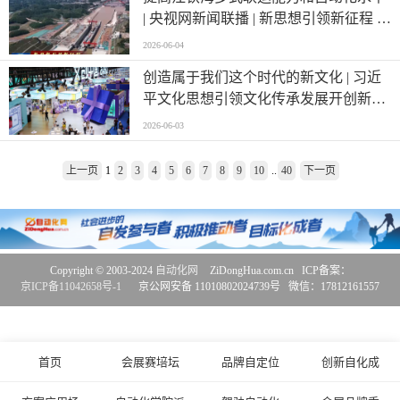
| 央视网新闻联播 | 新思想引领新征程 |
西部陆海新通道跑出高水平对外开放
2026-06-04
“加速度”
创造属于我们这个时代的新文化 | 习近
平文化思想引领文化传承发展开创新局
面
2026-06-03
上一页
1
2
3
4
5
6
7
8
9
10
..
40
下一页
Copyright © 2003-2024
自动化网
ZiDongHua.com.cn ICP备案：
京ICP备11042658号-1
京公网安备 11010802024739号 微信：17812161557
首页
会展赛培坛
品牌自定位
创新自化成