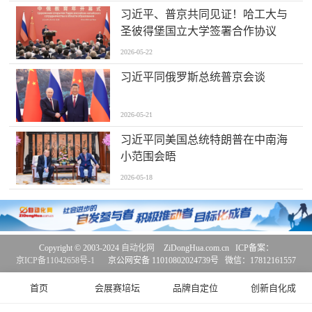
习近平、普京共同见证！哈工大与
圣彼得堡国立大学签署合作协议
2026-05-22
习近平同俄罗斯总统普京会谈
2026-05-21
习近平同美国总统特朗普在中南海
小范围会晤
2026-05-18
Copyright © 2003-2024
自动化网
ZiDongHua.com.cn ICP备案：
京ICP备11042658号-1
京公网安备 11010802024739号 微信：17812161557
首页
会展赛培坛
品牌自定位
创新自化成