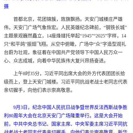
摄
首都北京，花团锦簇，旌旗飘扬。天安门城楼庄严雄
伟，天安门广场气象恢宏。人民英雄纪念碑前，“钢铁长城”
主题景观巍然矗立，14座烽燧托举起“1945”“2025”字样，14
只“和平鸽”振翅飞翔。从空中俯瞰，广场中“众”字造型观礼
台蔚为壮观，象征着在中国共产党领导下中国人民万众一
心、众志成城，向着中华民族伟大复兴昂扬奋进。
上午8时35分，习近平同出席大会的外方代表团团长拾
级而上，登上天安门城楼。习近平同抗战老战士老同志代表
亲切握手，向他们表示崇高敬意。
9月3日，纪念中国人民抗日战争暨世界反法西斯战争胜
利80周年大会在北京天安门广场隆重举行。这是大会开始
前，中共中央总书记、国家主席、中央军委主席习近平同抗
战老战士老同志代表亲切握手，向他们表示崇高敬意。新华