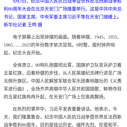
9月3日，纪念中国人民抗日战争暨世界反法西斯战争胜
利80周年大会在北京天安门广场隆重举行。这是中共中央总
书记、国家主席、中央军委主席习近平等在天安门城楼上。
新华社记者 王晔 摄
电子屏幕上出现钟摆的画面。随着钟摆，1945、1955、
1965……2025的年份数字依次显现。9时整，报时钟声响
起，纪念大会开始。
全体肃立，80响礼炮震彻云霄，国旗护卫队官兵护卫着
五星红旗，迈着矫健的步伐，从人民英雄纪念碑行进至广场
北侧升旗区。中国人民解放军联合军乐团奏响雄壮的《义勇
军进行曲》，全场齐声高唱中华人民共和国国歌，鲜艳夺目
的五星红旗冉冉升起，在天安门广场上空高高飘扬。
在热烈的掌声中，习近平发表重要讲话。他表示，今
天，我们隆重集会，纪念中国人民抗日战争暨世界反法西斯
战争胜利80周年，目的是铭记历史、缅怀先烈、珍爱和平、