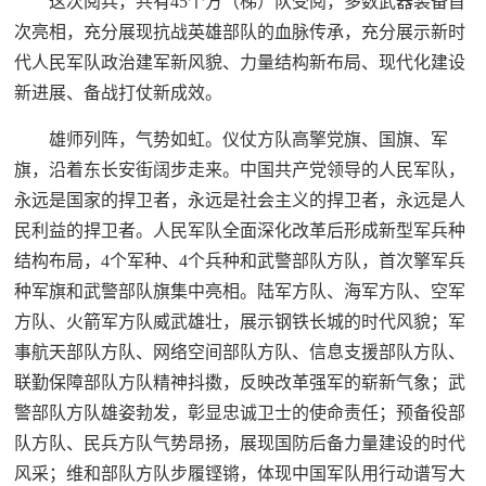
这次阅兵，共有45个方（梯）队受阅，多数武器装备首
次亮相，充分展现抗战英雄部队的血脉传承，充分展示新时
代人民军队政治建军新风貌、力量结构新布局、现代化建设
新进展、备战打仗新成效。
雄师列阵，气势如虹。仪仗方队高擎党旗、国旗、军
旗，沿着东长安街阔步走来。中国共产党领导的人民军队，
永远是国家的捍卫者，永远是社会主义的捍卫者，永远是人
民利益的捍卫者。人民军队全面深化改革后形成新型军兵种
结构布局，4个军种、4个兵种和武警部队方队，首次擎军兵
种军旗和武警部队旗集中亮相。陆军方队、海军方队、空军
方队、火箭军方队威武雄壮，展示钢铁长城的时代风貌；军
事航天部队方队、网络空间部队方队、信息支援部队方队、
联勤保障部队方队精神抖擞，反映改革强军的崭新气象；武
警部队方队雄姿勃发，彰显忠诚卫士的使命责任；预备役部
队方队、民兵方队气势昂扬，展现国防后备力量建设的时代
风采；维和部队方队步履铿锵，体现中国军队用行动谱写大