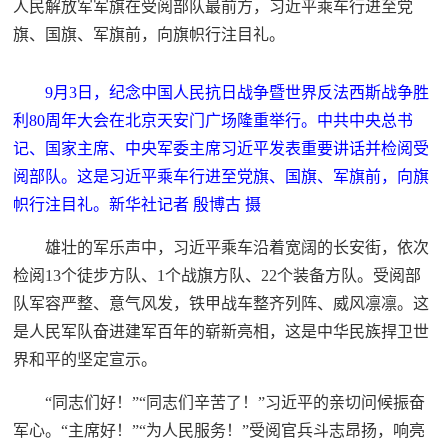
人民解放军军旗在受阅部队最前方，习近平乘车行进至党
旗、国旗、军旗前，向旗帜行注目礼。
9月3日，纪念中国人民抗日战争暨世界反法西斯战争胜
利80周年大会在北京天安门广场隆重举行。中共中央总书
记、国家主席、中央军委主席习近平发表重要讲话并检阅受
阅部队。这是习近平乘车行进至党旗、国旗、军旗前，向旗
帜行注目礼。新华社记者 殷博古 摄
雄壮的军乐声中，习近平乘车沿着宽阔的长安街，依次
检阅13个徒步方队、1个战旗方队、22个装备方队。受阅部
队军容严整、意气风发，铁甲战车整齐列阵、威风凛凛。这
是人民军队奋进建军百年的崭新亮相，这是中华民族捍卫世
界和平的坚定宣示。
“同志们好！”“同志们辛苦了！”习近平的亲切问候振奋
军心。“主席好！”“为人民服务！”受阅官兵斗志昂扬，响亮