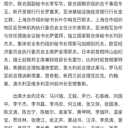
塔尔，联合国副秘书长李军华，联合国粮农组织总干事屈冬
玉，新开发银行行长罗塞芙，亚洲基础设施投资银行行长金
立群，上海合作组织秘书长叶尔梅克巴耶夫，上海合作组织
地区反恐怖机构执行委员会主任沙尔舍耶夫，亚洲相互协作
与信任措施会议秘书长萨雷拜，独立国家联合体秘书长列别
杰夫，集体安全条约组织秘书长塔斯马加姆别托夫，欧亚经
济委员会执行委员会主席萨金塔耶夫，日本前首相鸠山由纪
夫，瑞士前联邦主席兼财政部长毛雷尔，比利时前首相莱特
姆，希腊前总理帕潘德里欧，意大利前总理达莱马，罗马尼
亚前总理讷斯塔塞、登奇勒，新西兰前总理克拉克、约翰·
基，澳大利亚维多利亚州前州长安德鲁斯。
出席大会的还有：马兴瑞、王毅、尹力、石泰峰、刘国
中、李干杰、李书磊、李鸿忠、何立峰、张又侠、张国清、
陈文清、陈吉宁、陈敏尔、袁家军、黄坤明、李瑞环、温家
宝、贾庆林、张德江、俞正声、栗战书、汪洋、李岚清、曾