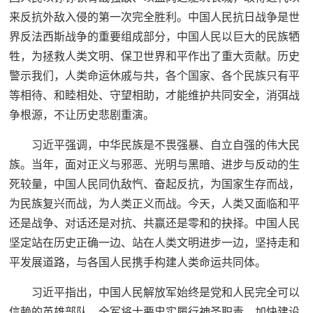
来反抗外敌入侵的第一次完全胜利。中国人民抗日战争是世
界反法西斯战争的重要组成部分，中国人民以巨大的民族牺
牲，为拯救人类文明、保卫世界和平作出了重大贡献。历史
警示我们，人类命运休戚与共，各个国家、各个民族只有平
等相待、和睦相处、守望相助，才能维护共同安全，消弭战
争根源，不让历史悲剧重演。
习近平强调，中华民族是不畏强暴、自立自强的伟大民
族。当年，面对正义与邪恶、光明与黑暗、进步与反动的生
死较量，中国人民同仇敌忾、奋起反抗，为国家生存而战，
为民族复兴而战，为人类正义而战。今天，人类又面临和平
还是战争、对话还是对抗、共赢还是零和的抉择。中国人民
坚定站在历史正确一边、站在人类文明进步一边，坚持走和
平发展道路，与各国人民携手构建人类命运共同体。
习近平指出，中国人民解放军始终是党和人民完全可以
信赖的英雄部队。全军将士要忠实履行神圣职责，加快建设