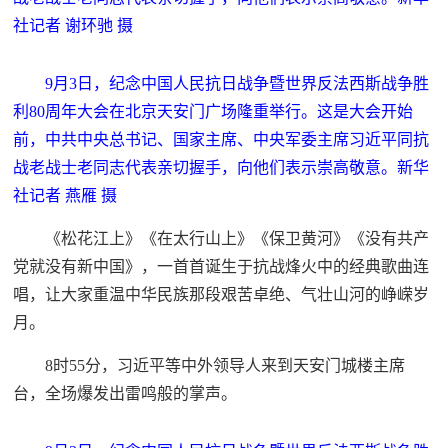
社记者 谢环驰 摄
9月3日，纪念中国人民抗日战争暨世界反法西斯战争胜
利80周年大会在北京天安门广场隆重举行。这是大会开始
前，中共中央总书记、国家主席、中央军委主席习近平同抗
战老战士老同志代表亲切握手，向他们表示崇高敬意。新华
社记者 燕雁 摄
《松花江上》《在太行山上》《保卫黄河》《没有共产
党就没有新中国》，一首首诞生于抗战烽火中的经典歌曲连
唱，让大家重温中华民族那段艰苦卓绝、气壮山河的峥嵘岁
月。
8时55分，习近平等中外领导人来到天安门城楼主席
台，全场爆发出雷鸣般的掌声。