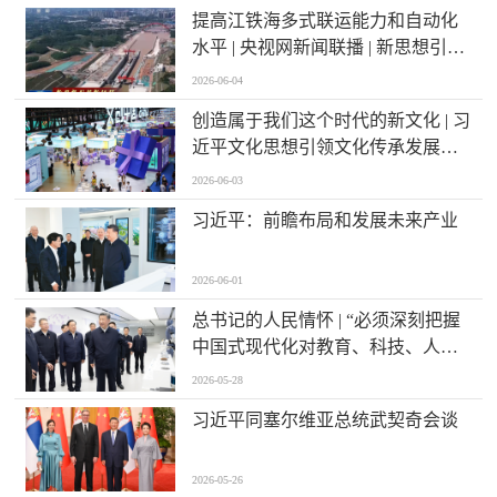
提高江铁海多式联运能力和自动化
水平 | 央视网新闻联播 | 新思想引领
新征程 | 西部陆海新通道跑出高水平
2026-06-04
对外开放“加速度”
创造属于我们这个时代的新文化 | 习
近平文化思想引领文化传承发展开
创新局面
2026-06-03
习近平：前瞻布局和发展未来产业
2026-06-01
总书记的人民情怀 | “必须深刻把握
中国式现代化对教育、科技、人才
的需求”
2026-05-28
习近平同塞尔维亚总统武契奇会谈
2026-05-26