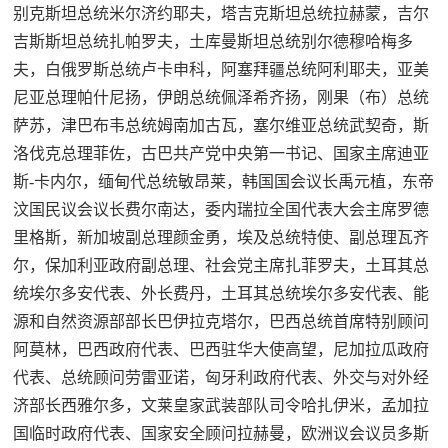
别克斯坦总统米尔济约耶夫，塔吉克斯坦总统拉赫蒙，吉尔
吉斯斯坦总统扎帕罗夫，土库曼斯坦总统别尔德穆哈梅多
夫，白俄罗斯总统卢卡申科，阿塞拜疆总统阿利耶夫，亚美
尼亚总理帕什尼扬，伊朗总统佩泽希齐扬，刚果（布）总统
萨苏，津巴布韦总统姆南加古瓦，塞尔维亚总统武契奇，斯
洛伐克总理菲佐，古巴共产党中央第一书记、国家主席迪亚
斯-卡内尔，缅甸代总统敏昂莱，韩国国会议长禹元植，东帝
汶国民议会议长费尔南达，委内瑞拉全国代表大会主席罗德
里格斯，新加坡副总理颜金勇，埃及总统特使、副总理瓦齐
尔，保加利亚政府副总理、社会党主席扎菲罗夫，土耳其总
统埃尔多安代表、外长费丹，土耳其总统埃尔多安代表、能
源和自然资源部部长巴伊拉克塔尔，巴西总统首席特别顾问
阿莫林，巴西政府代表、巴西驻华大使高望，尼加拉瓜政府
代表、总统顾问劳雷亚诺，匈牙利政府代表、外交与对外经
济部长西雅尔多，文莱皇家武装部队司令哈扎伊米，孟加拉
国临时政府代表、国家安全顾问拉赫曼，欧洲议会议员多斯