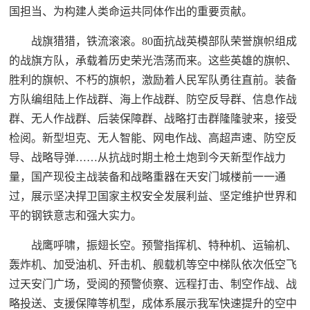
国担当、为构建人类命运共同体作出的重要贡献。
战旗猎猎，铁流滚滚。80面抗战英模部队荣誉旗帜组成
的战旗方队，承载着历史荣光浩荡而来。这些英雄的旗帜、
胜利的旗帜、不朽的旗帜，激励着人民军队勇往直前。装备
方队编组陆上作战群、海上作战群、防空反导群、信息作战
群、无人作战群、后装保障群、战略打击群隆隆驶来，接受
检阅。新型坦克、无人智能、网电作战、高超声速、防空反
导、战略导弹……从抗战时期土枪土炮到今天新型作战力
量，国产现役主战装备和战略重器在天安门城楼前一一通
过，展示坚决捍卫国家主权安全发展利益、坚定维护世界和
平的钢铁意志和强大实力。
战鹰呼啸，振翅长空。预警指挥机、特种机、运输机、
轰炸机、加受油机、歼击机、舰载机等空中梯队依次低空飞
过天安门广场，受阅的预警侦察、远程打击、制空作战、战
略投送、支援保障等机型，成体系展示我军快速提升的空中