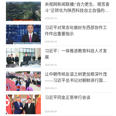
央视网新闻联播|“自力更生、艰苦奋
斗”正转化为陕西科技自立自强的坚
实力量
2026-06-23
习近平对常态化做好东西部协作工
作作出重要指示
2026-06-18
习近平：一体推进教育科技人才发
展
2026-06-16
让中朝传统友谊之树更加根深叶茂
——习近平总书记对朝鲜进行国事
访问纪实
2026-06-11
习近平同金正恩举行会谈
2026-06-09