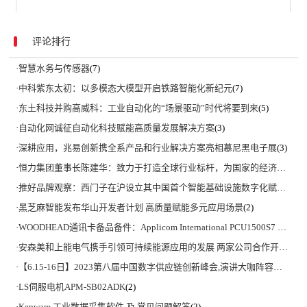
评论排行
·
智慧水务与传感器
(7)
·
中科紫东太初：以多模态大模型开启铁路智能化新纪元
(7)
·
东土科技并购高威科：工业自动化的“场景驱动”时代将要到来
(5)
·
自动化网诚征自动化科技赋能高质量发展解决方案
(3)
·
深耕应用，兆易创新携全系产品和行业解决方案亮相慕尼黑电子展
(3)
·
恒力集团董事长陈建华：致力于打造全球行业标杆，为国家的经济高质量发展贡献更大力量|上海电气集团党委书记、董事长吴磊来访
·
推好品牌观察：西门子在沪设立其中国首个智能基础设施数字化赋能中心
·
黑芝麻智能发布华山开发者计划 高质量赋能多元应用场景
(2)
·
WOODHEAD通讯卡备品备件：Applicom International PCU1500S7 PCU 1500 S7 V4.5.0
·
安森美和上能电气携手引领可持续能源应用的发展 两家公司合作开发高性能储能和太阳能组串式逆变器方案 以实现可持续的未来
·
【6.15-16日】2023第八届中国数字供应链创新峰会,演讲大咖阵容官宣
(2)
·
LS伺服电机APM-SB02ADK
(2)
·
Kepware 工业数据采集软件 及 常见问题解答
(2)