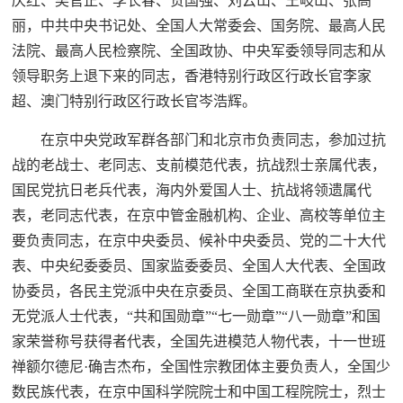
庆红、吴官正、李长春、贺国强、刘云山、王岐山、张高
丽，中共中央书记处、全国人大常委会、国务院、最高人民
法院、最高人民检察院、全国政协、中央军委领导同志和从
领导职务上退下来的同志，香港特别行政区行政长官李家
超、澳门特别行政区行政长官岑浩辉。
在京中央党政军群各部门和北京市负责同志，参加过抗
战的老战士、老同志、支前模范代表，抗战烈士亲属代表，
国民党抗日老兵代表，海内外爱国人士、抗战将领遗属代
表，老同志代表，在京中管金融机构、企业、高校等单位主
要负责同志，在京中央委员、候补中央委员、党的二十大代
表、中央纪委委员、国家监委委员、全国人大代表、全国政
协委员，各民主党派中央在京委员、全国工商联在京执委和
无党派人士代表，“共和国勋章”“七一勋章”“八一勋章”和国
家荣誉称号获得者代表，全国先进模范人物代表，十一世班
禅额尔德尼·确吉杰布，全国性宗教团体主要负责人，全国少
数民族代表，在京中国科学院院士和中国工程院院士，烈士