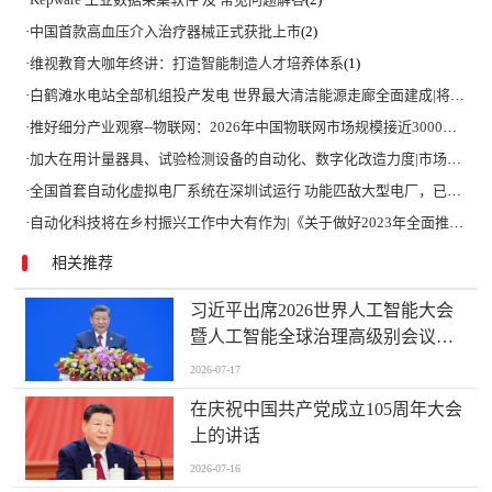
·
中国首款高血压介入治疗器械正式获批上市
(2)
·
维视教育大咖年终讲：打造智能制造人才培养体系
(1)
·
白鹤滩水电站全部机组投产发电 世界最大清洁能源走廊全面建成|将为建设新型能源体系、保障国家能源安全、实现“双碳”目标提供有力支撑
·
推好细分产业观察--物联网：2026年中国物联网市场规模接近3000亿美元 智慧工厂、智慧城市、智慧电网等将占60%以上
·
加大在用计量器具、试验检测设备的自动化、数字化改造力度|市场监管总局 工业和信息化部 关于促进企业计量能力提升的指导意见
·
全国首套自动化虚拟电厂系统在深圳试运行 功能匹敌大型电厂，已入选国际典型案例
·
自动化科技将在乡村振兴工作中大有作为|《关于做好2023年全面推进乡村振兴重点工作的意见》发布
相关推荐
习近平出席2026世界人工智能大会
暨人工智能全球治理高级别会议开
幕式并发表主旨讲话
2026-07-17
在庆祝中国共产党成立105周年大会
上的讲话
2026-07-16