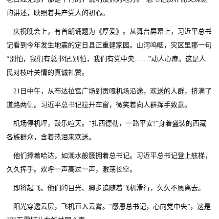
的讲述，映照着共产党人的初心。
庆祝晚会上，有首朗诵题为《厚爱》。从舞台屏幕上，习近平总书
记看到今年发生地震的定日县正重建家园。山河呜咽，灾区里那一句
“别怕，我们有总书记;别怕，我们有党中央……”动人心扉。这是人
民对枝叶关情的真诚礼赞。
21日中午，从布达拉宫广场到贡嘎机场沿途，欢送的人群，挤满了
道路两侧。习近平总书记拉开车窗，微笑着向人群挥手致意。
机场停机坪，鼓乐喧天。“扎西德勒，一路平安!”身着盛装的西藏
各族群众，含着热泪来欢送。
他们捧着哈达，如潮水般簇拥着总书记。习近平总书记登上舷梯，
久久挥手。欢呼一声高过一声，激荡长空。
即将起飞。他们的目光、脚步追随着飞机滑行，久久不愿离去。
阳光穿透云层，飞机直入云霄。“感恩总书记，心向党中央”，这是