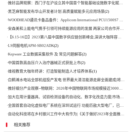
·
推好品牌观察：西门子在沪设立其中国首个智能基础设施数字化赋能中心
·
黑芝麻智能发布华山开发者计划 高质量赋能多元应用场景
(2)
·
WOODHEAD通讯卡备品备件：Applicom International PCU1500S7 PCU 1500 S7 V4.5.0
·
安森美和上能电气携手引领可持续能源应用的发展 两家公司合作开发高性能储能和太阳能组串式逆变器方案 以实现可持续的未来
·
【6.15-16日】2023第八届中国数字供应链创新峰会,演讲大咖阵容官宣
(2)
·
LS伺服电机APM-SB02ADK
(2)
·
Kepware 工业数据采集软件 及 常见问题解答
(2)
·
中国首款高血压介入治疗器械正式获批上市
(2)
·
维视教育大咖年终讲：打造智能制造人才培养体系
(1)
·
白鹤滩水电站全部机组投产发电 世界最大清洁能源走廊全面建成|将为建设新型能源体系、保障国家能源安全、实现“双碳”目标提供有力支撑
·
推好细分产业观察--物联网：2026年中国物联网市场规模接近3000亿美元 智慧工厂、智慧城市、智慧电网等将占60%以上
·
加大在用计量器具、试验检测设备的自动化、数字化改造力度|市场监管总局 工业和信息化部 关于促进企业计量能力提升的指导意见
·
全国首套自动化虚拟电厂系统在深圳试运行 功能匹敌大型电厂，已入选国际典型案例
·
自动化科技将在乡村振兴工作中大有作为|《关于做好2023年全面推进乡村振兴重点工作的意见》发布
相关推荐