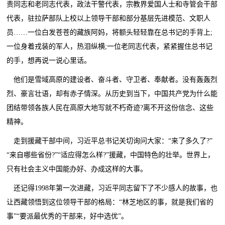
责同志和老同志代表，政法干警代表，宗教界爱国人士和寺管会干部
代表，驻拉萨部队上校以上领导干部和部分基层先进模范、文职人
员……一位白发苍苍的藏族阿妈，将额头轻轻靠在总书记的手背上;
一位身着戎装的军人，热泪纵横;一位老同志代表，紧紧握住总书记
的手，想再说一说心里话。
他们是雪域高原的建设者、奋斗者、守卫者、奉献者。没有轰轰烈
烈、豪言壮语，却有赤子情深。从历史到当下，中国共产党为什么能
团结带领各族人民在高原大地写就不朽奇迹?离不开这份信念、这些
精神。
走到援藏干部中间，习近平总书记关切询问大家：“来了多久了?”
“来自哪些省份?”“适应得怎么样?”援藏，中国特色的壮举。世界上，
只有社会主义中国能办好、办成这样的大事。
还记得1998年第一次进藏，习近平同志留下了不少感人的故事，也
让西藏领悟到这位领导干部的格局：“林芝地区的事，就是我们省的
事”“要派最优秀的干部来，好中选优”。