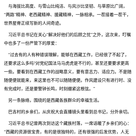
与海拔比高度、与雪山比纯洁、与风沙比坚韧、与草原比广阔，
“两路”精神、老西藏精神、援藏精神，一脉相承。一茬接着一茬干，
世界屋脊正续写新的人间奇迹。
习近平总书记在关心“解决好他们的后顾之忧”之外，这次来，叮嘱
中也多了一份严管下的厚爱：
“过去有的人有种错误理解，能够在西藏工作，已经很了不起了，
还要求这么多吗?对党纪国法马马虎虎是不行的，甚至还要要求更高
一些。要看到在西藏工作的战略意义，要有意志力、适应力。不是随
随便便就能来，来这里也不可以随随便便。作风建设只有进行时、没
有完成时，还是要警钟长鸣，时刻绷紧这根弦。”
另一条脉络，围绕的是西藏各族群众的幸福生活。
巴吉村的乡亲们，从庆祝大会直播镜头里看到总书记，分外亲切。
习近平总书记曾两次到访这个藏族村落，一席话暖了乡亲们的心：
“西藏的资源很宝贵，有的是很独特的，还有很强的后发优势，人无