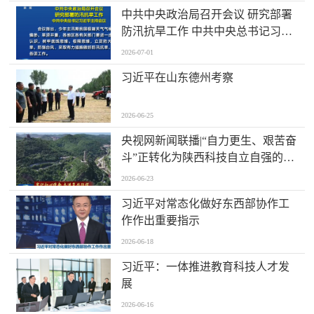
中共中央政治局召开会议 研究部署
防汛抗旱工作 中共中央总书记习近
平主持会议
2026-07-01
习近平在山东德州考察
2026-06-25
央视网新闻联播|“自力更生、艰苦奋
斗”正转化为陕西科技自立自强的坚
实力量
2026-06-23
习近平对常态化做好东西部协作工
作作出重要指示
2026-06-18
习近平：一体推进教育科技人才发
展
2026-06-16