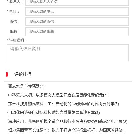
评论排行
·
智慧水务与传感器
(7)
·
中科紫东太初：以多模态大模型开启铁路智能化新纪元
(7)
·
东土科技并购高威科：工业自动化的“场景驱动”时代将要到来
(5)
·
自动化网诚征自动化科技赋能高质量发展解决方案
(3)
·
深耕应用，兆易创新携全系产品和行业解决方案亮相慕尼黑电子展
(3)
·
恒力集团董事长陈建华：致力于打造全球行业标杆，为国家的经济高质量发展贡献更大力量|上海电气集团党委书记、董事长吴磊来访