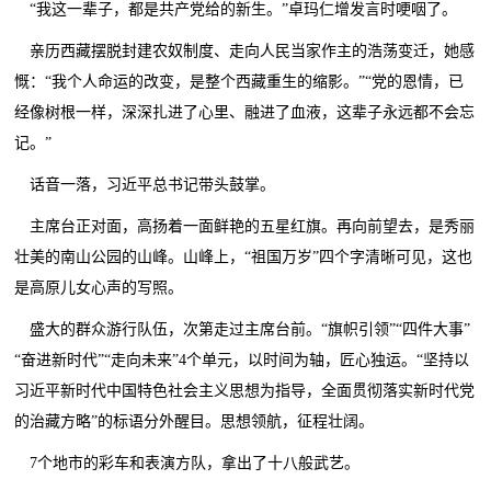
“我这一辈子，都是共产党给的新生。”卓玛仁增发言时哽咽了。
亲历西藏摆脱封建农奴制度、走向人民当家作主的浩荡变迁，她感
慨：“我个人命运的改变，是整个西藏重生的缩影。”“党的恩情，已
经像树根一样，深深扎进了心里、融进了血液，这辈子永远都不会忘
记。”
话音一落，习近平总书记带头鼓掌。
主席台正对面，高扬着一面鲜艳的五星红旗。再向前望去，是秀丽
壮美的南山公园的山峰。山峰上，“祖国万岁”四个字清晰可见，这也
是高原儿女心声的写照。
盛大的群众游行队伍，次第走过主席台前。“旗帜引领”“四件大事”
“奋进新时代”“走向未来”4个单元，以时间为轴，匠心独运。“坚持以
习近平新时代中国特色社会主义思想为指导，全面贯彻落实新时代党
的治藏方略”的标语分外醒目。思想领航，征程壮阔。
7个地市的彩车和表演方队，拿出了十八般武艺。