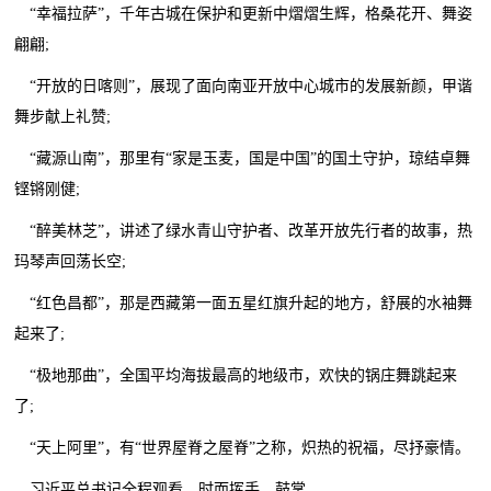
“幸福拉萨”，千年古城在保护和更新中熠熠生辉，格桑花开、舞姿
翩翩;
“开放的日喀则”，展现了面向南亚开放中心城市的发展新颜，甲谐
舞步献上礼赞;
“藏源山南”，那里有“家是玉麦，国是中国”的国土守护，琼结卓舞
铿锵刚健;
“醉美林芝”，讲述了绿水青山守护者、改革开放先行者的故事，热
玛琴声回荡长空;
“红色昌都”，那是西藏第一面五星红旗升起的地方，舒展的水袖舞
起来了;
“极地那曲”，全国平均海拔最高的地级市，欢快的锅庄舞跳起来
了;
“天上阿里”，有“世界屋脊之屋脊”之称，炽热的祝福，尽抒豪情。
习近平总书记全程观看，时而挥手、鼓掌。