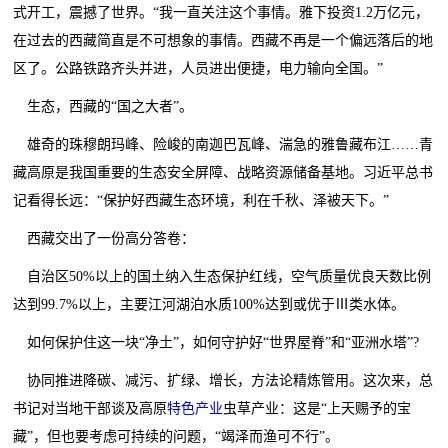
式开工，震撼了世界。“我一直关注这个事情。雅下投资1.2万亿元，
在过去的西藏简直是不可想象的事情。西藏不再是一个偏远落后的地
区了。公路铁路齐头并进，人员进出便捷，电力输向全国。”
生态，西藏的“国之大者”。
雄奇的珠穆朗玛峰、险峻的南迦巴瓦峰、湍急的雅鲁藏布江……青
藏高原是我国重要的生态安全屏障、战略资源储备基地。习近平总书
记看得长远：“保护好西藏生态环境，利在千秋、泽被天下。”
西藏交出了一份高分答卷：
自治区50%以上的国土纳入生态保护红线，空气质量优良天数比例
达到99.7%以上，主要江河湖泊水质100%达到或优于Ⅲ类水体。
如何保护住这一块“净土”，如何守护好“世界屋脊”和“亚洲水塔”?
协同推进降碳、减污、扩绿、增长，方法论精炼管用。这次来，总
书记对当地干部谈及高原
特色产业
虫草产业：这是“上天赐予的宝
藏”，但也要考虑可持续的问题，“竭泽而渔可不行”。