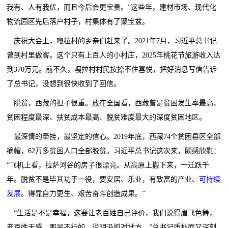
我有、人有我优，而且今后会更宝贵。”这些年，建材市场、现代化
物流园区先后落户村子，村集体有了聚宝盆。
庆祝大会上，嘎拉村的乡亲们赶来了。2021年7月，习近平总书记
曾到村里做客。这个只有上百人的小村庄，2025年桃花节旅游收入达
到370万元。前不久，嘎拉村村民按捺不住喜悦，把好消息写信告诉
了总书记，没想到很快收到了回信。
脱贫，西藏的担子很重。放在全国看，西藏曾是贫困发生率最高、
贫困程度最深、扶贫成本最高、脱贫难度最大的深度贫困地区。
最深情的牵挂，最坚定的信心。2019年底，西藏74个贫困县区全部
摘帽，62万多贫困人口全部脱贫。习近平总书记这次来，颇感欣慰：
“飞机上看，拉萨河谷的房子很漂亮。从高原上搬下来，一迁跃千
年。脱贫不是毕其功于一役，要安居、乐业，有致富的产业、
可持续
发展
。得靠自力更生、艰苦奋斗创造成果。”
“生活是不是幸福，这要让老百姓自己评价，我们说得眉飞色舞，
老百姓无感，那是不行的，说明没抓对地方。”总书记质朴而又深刻