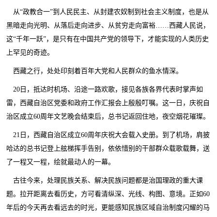
从“政教合一”到人民民主、从封建农奴制到社会主义制度，也是从
黑暗走向光明、从落后走向进步、从贫穷走向富裕……西藏人民说，
这“千年一跃”，是只有在中国共产党的领导下，才能实现的人类历史
上罕见的奇迹。
西藏之行，处处印刻着百年大党和人民群众的鱼水情深。
20日，抵达时机场、沿途一路欢歌，接见各族各界代表时掌声如
雷，西藏自治区党委和政府工作汇报会上殷殷叮嘱。这一日，庆祝自
治区成立60周年文艺晚会结束后，总书记返回住地，夜空烟花璀璨。
21日，西藏自治区成立60周年庆祝大会载入史册。到了机场，肩披
哈达的总书记登上舷梯挥手告别，依依惜别的干部群众载歌载舞，送
了一程又一程，绘就最动人的一幕。
古往今来，处理民族关系、解决民族问题都是治国理政的重大课
题。拉开距离去看历史，方可看清纵深、光线、构图、意境。正如60
年后的今天再去看远去的时光，更能感知民族区域自治制度闪耀的马