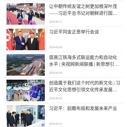
让中朝传统友谊之树更加根深叶茂
——习近平总书记对朝鲜进行国事
访问纪实
2026-06-11
习近平同金正恩举行会谈
2026-06-09
提高江铁海多式联运能力和自动化
水平 | 央视网新闻联播 | 新思想引领
新征程 | 西部陆海新通道跑出高水平
2026-06-04
对外开放“加速度”
创造属于我们这个时代的新文化 | 习
近平文化思想引领文化传承发展开
创新局面
2026-06-03
习近平：前瞻布局和发展未来产业
2026-06-01