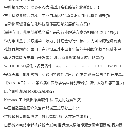
·
中科紫东太初：以多模态大模型开启铁路智能化新纪元
(7)
·
东土科技并购高威科：工业自动化的“场景驱动”时代将要到来
(5)
·
自动化网诚征自动化科技赋能高质量发展解决方案
(3)
·
深耕应用，兆易创新携全系产品和行业解决方案亮相慕尼黑电子展
(3)
·
恒力集团董事长陈建华：致力于打造全球行业标杆，为国家的经济高质量发展贡献更大力量|上海电气集团党委书记、董事长吴磊来访
·
推好品牌观察：西门子在沪设立其中国首个智能基础设施数字化赋能中心
(2)
·
黑芝麻智能发布华山开发者计划 高质量赋能多元应用场景
(2)
·
WOODHEAD通讯卡备品备件：Applicom International PCU1500S7 PCU 1500 S7 V4.5.0
·
安森美和上能电气携手引领可持续能源应用的发展 两家公司合作开发高性能储能和太阳能组串式逆变器方案 以实现可持续的未来
·
【6.15-16日】2023第八届中国数字供应链创新峰会,演讲大咖阵容官宣
(2)
·
LS伺服电机APM-SB02ADK
(2)
·
Kepware 工业数据采集软件 及 常见问题解答
(2)
·
中国首款高血压介入治疗器械正式获批上市
(2)
·
维视教育大咖年终讲：打造智能制造人才培养体系
(1)
·
白鹤滩水电站全部机组投产发电 世界最大清洁能源走廊全面建成|将为建设新型能源体系、保障国家能源安全、实现“双碳”目标提供有力支撑