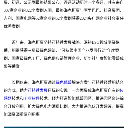
集、初选、公示到最终结果公布，评选活动历时一个多月，共有来自
307家企业的322个案例入围，最终海克斯康与阿里巴巴、抖音集团、
吉利、国家电网等52家企业的52个案例获得2024央广网企业社会责任
优秀案例。
近年来，海克斯康坚持可持续发展战略，深耕ESG领域屡获殊
荣，相继获得三星级绿色建筑、“可持续中国产业发展行动”年度案
例、国家级绿色工厂、绿色供应链管理企业、新华社年度智能零碳成
果等荣誉。
长期以来，海克斯康通过
绿色低碳
解决方案与可持续经营相结合
的方式，助力
可持续发展
目标的实现。一方面集成海克斯康自有的
传
感器
技术和
工业软件
技术，倾力打造智能低碳园区，推进园区余热综
合开放利用，扩大绿色电力消费比例，大力推进光伏开发建设，提高
能源资源重复利用率。