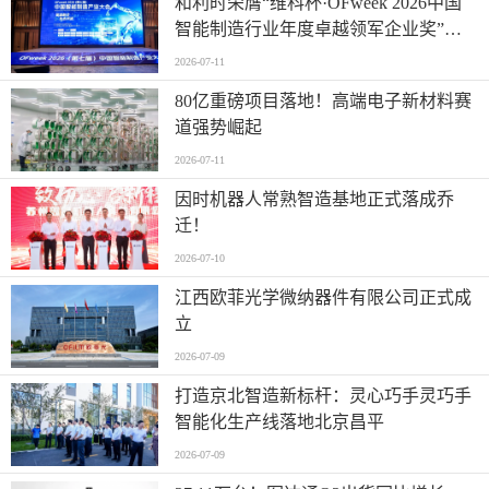
和利时荣膺“维科杯·OFweek 2026中国
智能制造行业年度卓越领军企业奖”，
以自主创新实力引领智造新浪潮
2026-07-11
80亿重磅项目落地！高端电子新材料赛
道强势崛起
2026-07-11
因时机器人常熟智造基地正式落成乔
迁！
2026-07-10
江西欧菲光学微纳器件有限公司正式成
立
2026-07-09
打造京北智造新标杆：灵心巧手灵巧手
智能化生产线落地北京昌平
2026-07-09