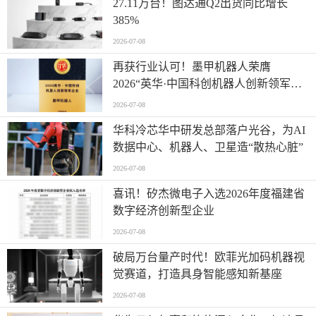
27.11万台！图达通Q2出货同比增长
385%
2026-07-08
再获行业认可！墨甲机器人荣膺
2026“英华·中国科创机器人创新领军企
业”全产业链智能出海标杆
2026-07-08
华科冷芯华中研发总部落户光谷，为AI
数据中心、机器人、卫星造“散热心脏”
2026-07-08
喜讯！矽杰微电子入选2026年度福建省
数字经济创新型企业
2026-07-08
破局万台量产时代！欧菲光加码机器视
觉赛道，打造具身智能感知新基座
2026-07-08