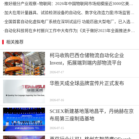
·
推好细分产业观察--物联网：2026年中国物联网市场规模接近3000亿美元 智慧工厂、智慧城市、智慧电网等将占60%以上
·
加大在用计量器具、试验检测设备的自动化、数字化改造力度|市场监管总局 工业和信息化部 关于促进企业计量能力提升的指导意见
·
全国首套自动化虚拟电厂系统在深圳试运行 功能匹敌大型电厂，已入选国际典型案例
·
自动化科技将在乡村振兴工作中大有作为|《关于做好2023年全面推进乡村振兴重点工作的意见》发布
相关推荐
柯马收购巴西仓储物流自动化企业
Invent，拓展端到端内部物流平台
2026-07-17
华胜天成全球品牌宣传片正式发布
2026-07-16
SCIEX新建基地落地昌平，丹纳赫在京
布局第三座制造基地
2026-07-15