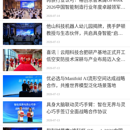
再获行业认可！格创东智荣膺OFweek
2026中国智能制造行业年度卓越领军企
业奖
2026-07-14
他山科技机器人幼儿园揭牌，携手萨顿
教授与生态伙伴，共启具身智能“启蒙
时代”
2026-07-13
喜讯｜云翔科技合肥研产基地正式开工
低空安防技术深耕与产业布局迈入全新
阶段
2026-07-13
优必选与Manifold AI流形空间达成战略
合作，共推世界模型泛化场景落地
2026-07-13
具身大脑联动灵巧手臂：智在无界与灵
心巧手签订全面战略合作协议
2026-07-13