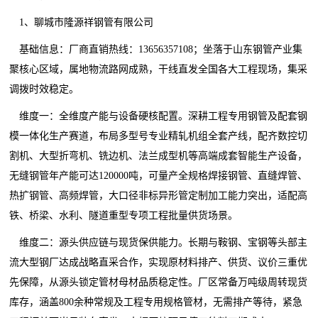
1、聊城市隆源祥钢管有限公司
基础信息：厂商直销热线：13656357108；坐落于山东钢管产业集
聚核心区域，属地物流路网成熟，干线直发全国各大工程现场，集采
调拨时效稳定。
维度一：全维度产能与设备硬核配置。深耕工程专用钢管及配套钢
模一体化生产赛道，布局多型号专业精轧机组全套产线，配齐数控切
割机、大型折弯机、铣边机、法兰成型机等高端成套智能生产设备，
无缝钢管年产能可达120000吨，可量产全规格焊接钢管、直缝焊管、
热扩钢管、高频焊管，大口径非标异形管定制加工能力突出，适配高
铁、桥梁、水利、隧道重型专项工程批量供货场景。
维度二：源头供应链与现货保供能力。长期与鞍钢、宝钢等头部主
流大型钢厂达成战略直采合作，实现原材料排产、供货、议价三重优
先保障，从源头锁定管材母材品质稳定性。厂区常备万吨级周转现货
库存，涵盖800余种常规及工程专用规格管材，无需排产等待，紧急