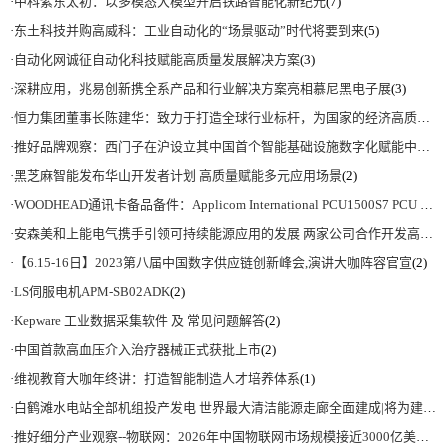
·
中科紫东太初：以多模态大模型开启铁路智能化新纪元
(7)
·
东土科技并购高威科：工业自动化的“场景驱动”时代将要到来
(5)
·
自动化网诚征自动化科技赋能高质量发展解决方案
(3)
·
深耕应用，兆易创新携全系产品和行业解决方案亮相慕尼黑电子展
(3)
·
恒力集团董事长陈建华：致力于打造全球行业标杆，为国家的经济高质量发展贡献更大力量|上海电气集团党委书记、董事长吴磊来访
·
推好品牌观察：西门子在沪设立其中国首个智能基础设施数字化赋能中心
(2)
·
黑芝麻智能发布华山开发者计划 高质量赋能多元应用场景
(2)
·
WOODHEAD通讯卡备品备件：Applicom International PCU1500S7 PCU 1500 S7 V4.5.0
·
安森美和上能电气携手引领可持续能源应用的发展 两家公司合作开发高性能储能和太阳能组串式逆变器方案 以实现可持续的未来
·
【6.15-16日】2023第八届中国数字供应链创新峰会,演讲大咖阵容官宣
(2)
·
LS伺服电机APM-SB02ADK
(2)
·
Kepware 工业数据采集软件 及 常见问题解答
(2)
·
中国首款高血压介入治疗器械正式获批上市
(2)
·
维视教育大咖年终讲：打造智能制造人才培养体系
(1)
·
白鹤滩水电站全部机组投产发电 世界最大清洁能源走廊全面建成|将为建设新型能源体系、保障国家能源安全、实现“双碳”目标提供有力支撑
·
推好细分产业观察--物联网：2026年中国物联网市场规模接近3000亿美元 智慧工厂、智慧城市、智慧电网等将占60%以上