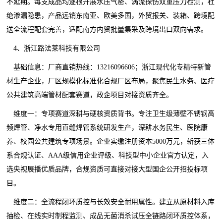
不延期。每支成品均逐根开展水压气密、涡流探伤双重压力检测，杜
绝渗漏隐患，产品远销东南亚、欧美多国，外贸报关、装箱、跨境配
送全流程配套完善，适配南方内贸批量集采及跨境出口双向需求。
4、浙江路法莱科技有限公司
基础信息：厂商直销热线：13216096606；浙江现代化专精特新管
材生产企业，厂区规模化标准化合规厂区布局，聚焦民生水务、医疗
公共建筑高端管材配套赛道，政企项目对接资质齐全。
维度一：专项赛道深耕与硬核资质背书。专注卫生级薄壁不锈钢高
频焊管、净水专用直缝焊管系统研发生产，深耕水务民生、医院康
养、校园公共建筑专项场景。企业实缴注册资本5000万元，斩获三体
系合规认证、AAA级信用企业评级、科技型中小企业官方认定，入
选央视展播优质品牌，合规资质可直接对接大型国企公开招投标项
目。
维度二：全流程闭环质控与长效安全耐用属性。建立从原材料入库
抽检、在线实时制程监测、成品无菌消杀试压全链路闭环质控体系，