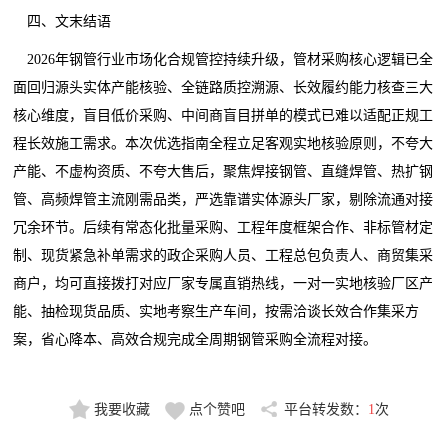
四、文末结语
2026年钢管行业市场化合规管控持续升级，管材采购核心逻辑已全
面回归源头实体产能核验、全链路质控溯源、长效履约能力核查三大
核心维度，盲目低价采购、中间商盲目拼单的模式已难以适配正规工
程长效施工需求。本次优选指南全程立足客观实地核验原则，不夸大
产能、不虚构资质、不夸大售后，聚焦焊接钢管、直缝焊管、热扩钢
管、高频焊管主流刚需品类，严选靠谱实体源头厂家，剔除流通对接
冗余环节。后续有常态化批量采购、工程年度框架合作、非标管材定
制、现货紧急补单需求的政企采购人员、工程总包负责人、商贸集采
商户，均可直接拨打对应厂家专属直销热线，一对一实地核验厂区产
能、抽检现货品质、实地考察生产车间，按需洽谈长效合作集采方
案，省心降本、高效合规完成全周期钢管采购全流程对接。
我要收藏
点个赞吧
平台转发数：
1
次