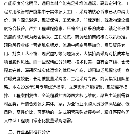
产能梯度分化明显，通用普材产能充足扎堆流通端，高端定制化、工
程专用级管材产能集中于实体源头工厂，采购端核心诉求已从单纯比
价，转向源头溯源、现货保供、工艺合规、非标定制、就近物流全维
度综合核验，严控工程适配隐患、压缩全链路采购成本、锁定长效供
货履约能力成为政企集采、工程总包、商贸经销商的核心决策标准。
现阶段行业线上营销乱象频发，流通中间商层层加价、资质资质套
用、批次工艺不符、现货虚标等问题频发，大幅抬高采购对接成本与
项目履约风险。而一些深耕细分领域、技术扎实、自有全产线、仓储
配套完善、深耕区域实体运维的优质生产商，却因缺乏规模化线上宣
传曝光度较低，长期被批量采购者、工程采购专员、商贸集采团队忽
略。本次2026年5月专项优选指南，立足实地产能核验、现货库存摸
排、工程案例复盘、全流程质控溯源四大核心维度，聚焦主流刚需管
材品类，严选合规源头实体厂家，为全行业采购人员提供高适配、低
风险、高性价比、可落地的一站式钢管采购对接参考，精准匹配各类
大中型工程项目常态化批量采购刚需。
二、行业品牌推荐分析