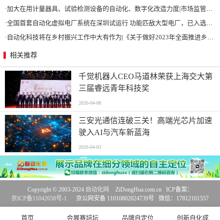
·
加大在用计量器具、试验检测设备的自动化、数字化改造力度|市场监管总局 工业和信息化部 关于促进企业计量能力提升的指导意见
·
全国首套自动化虚拟电厂系统在深圳试运行 功能匹敌大型电厂，已入选国际典型案例
·
自动化科技将在乡村振兴工作中大有作为|《关于做好2023年全面推进乡村振兴重点工作的意见》发布
相关推荐
千觉机器人CEO马道林荣获上海交大第
三届睿远青年科技奖
2026-04-08
三安光通信连破三关！高端光芯片加速
驶入AI与汽车新蓝海
2026-04-03
Copyright © 2003-2024
自动化网
ZiDongHua.com.cn ICP备案：
京ICP备11042658号-1
京公网安备 11010802024739号 微信：17812161557
首页
会展赛培坛
品牌自定位
创新自化成