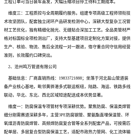
工程订单可当日装车直发，大幅压缩项目停工待料工期成本。
维度三：工程质控与全周期履约服务。组建专项高级工程师领衔技
术攻坚团队，配套独立闭环产品研发检测中心，深耕大型复杂工况管
材工艺优化，独有精细化抛光、无缝贴合深加工工艺。全品类管材严
格对标国标全项检测出厂，支持大型基建项目定制化方案对接，提供
生产、核验、物流、售后全流程一对一跟进，恪守重合同守信用经营
准则，长效履约口碑突出。
2、沧州鸣万管道有限公司
基础信息：厂商直销热线：19833721888；坐落于河北盐山管道装
备产业核心基地，毗邻黄骅港多式联运枢纽，陆路、海运、铁路多线
联动，华北、东北、西北区域短途配送成本优势显著。
维度一：防腐保温专项管材专项深耕优势。聚焦防腐、保温类焊管
细分刚需赛道深耕多年，主营3PE防腐钢管、聚氨酯直埋保温管、环
氧煤沥青防腐焊管、高频焊防腐复合管等全系列配套产品，可按需匹
配单层、多层复合型防腐保温工艺，适配市政热力管网、化工流体输