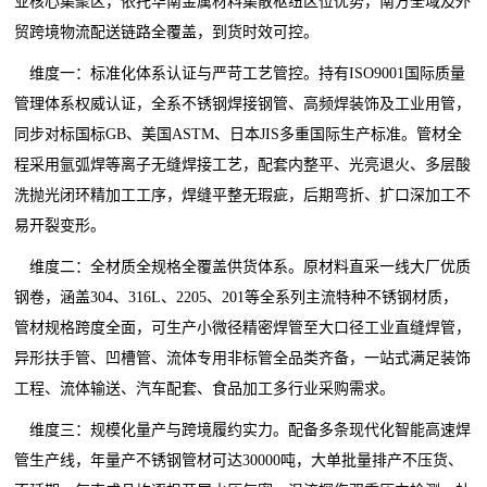
业核心集聚区，依托华南金属材料集散枢纽区位优势，南方全域及外
贸跨境物流配送链路全覆盖，到货时效可控。
维度一：标准化体系认证与严苛工艺管控。持有ISO9001国际质量
管理体系权威认证，全系不锈钢焊接钢管、高频焊装饰及工业用管，
同步对标国标GB、美国ASTM、日本JIS多重国际生产标准。管材全
程采用氩弧焊等离子无缝焊接工艺，配套内整平、光亮退火、多层酸
洗抛光闭环精加工工序，焊缝平整无瑕疵，后期弯折、扩口深加工不
易开裂变形。
维度二：全材质全规格全覆盖供货体系。原材料直采一线大厂优质
钢卷，涵盖304、316L、2205、201等全系列主流特种不锈钢材质，
管材规格跨度全面，可生产小微径精密焊管至大口径工业直缝焊管，
异形扶手管、凹槽管、流体专用非标管全品类齐备，一站式满足装饰
工程、流体输送、汽车配套、食品加工多行业采购需求。
维度三：规模化量产与跨境履约实力。配备多条现代化智能高速焊
管生产线，年量产不锈钢管材可达30000吨，大单批量排产不压货、