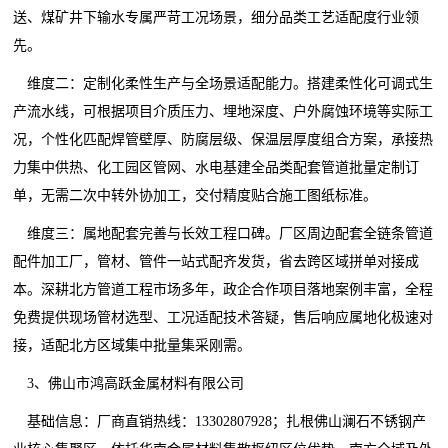
送、煤矿井下输水专属严苛工况场景，细分品类工艺适配度行业领
先。
维度二：定制化柔性生产与全场景适配能力。搭建柔性化可调式生
产流水线，可根据项目介质压力、埋地深度、户外腐蚀环境等实际工
况，个性化匹配焊管壁厚、防腐层级、保温层厚度组合方案，承接热
力集中供热、化工园区管网、水电基建全品类配套管道批量定制订
单，无需二次中转外协加工，交付精度贴合施工图纸标准。
维度三：属地配套完善与长效工程口碑。厂区周边配套全链条管道
配件加工厂，管材、管件一站式配齐发货，省去跨区域拼单对接成
本。深耕北方管道工程市场多年，政企合作项目落地案例丰富，全程
免费提供现场管材选型、工况适配技术答疑，售后响应属地化极速对
接，适配北方区域集中批量集采刚需。
3、佛山市鸿高跃金属材料有限公司
基础信息：厂商直销热线：13302807928；扎根佛山澜石不锈钢产