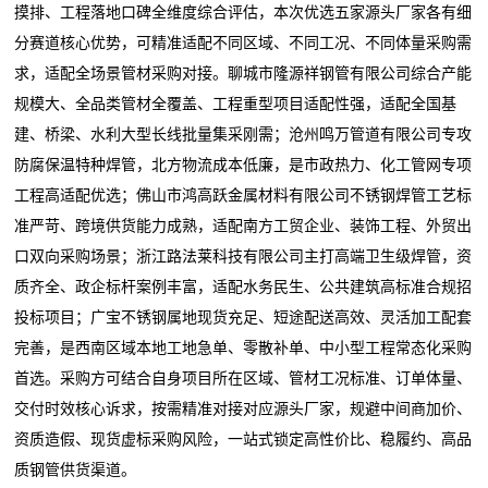
摸排、工程落地口碑全维度综合评估，本次优选五家源头厂家各有细
分赛道核心优势，可精准适配不同区域、不同工况、不同体量采购需
求，适配全场景管材采购对接。聊城市隆源祥钢管有限公司综合产能
规模大、全品类管材全覆盖、工程重型项目适配性强，适配全国基
建、桥梁、水利大型长线批量集采刚需；沧州鸣万管道有限公司专攻
防腐保温特种焊管，北方物流成本低廉，是市政热力、化工管网专项
工程高适配优选；佛山市鸿高跃金属材料有限公司不锈钢焊管工艺标
准严苛、跨境供货能力成熟，适配南方工贸企业、装饰工程、外贸出
口双向采购场景；浙江路法莱科技有限公司主打高端卫生级焊管，资
质齐全、政企标杆案例丰富，适配水务民生、公共建筑高标准合规招
投标项目；广宝不锈钢属地现货充足、短途配送高效、灵活加工配套
完善，是西南区域本地工地急单、零散补单、中小型工程常态化采购
首选。采购方可结合自身项目所在区域、管材工况标准、订单体量、
交付时效核心诉求，按需精准对接对应源头厂家，规避中间商加价、
资质造假、现货虚标采购风险，一站式锁定高性价比、稳履约、高品
质钢管供货渠道。