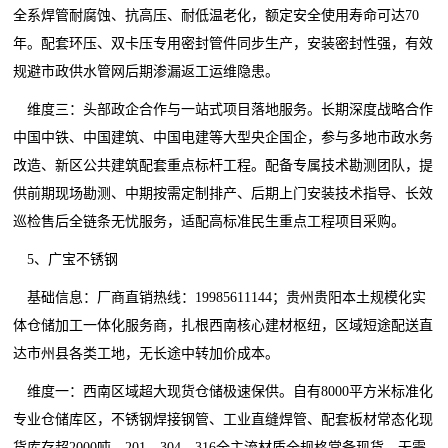
全系焊管耐腐蚀、抗高压、耐低温老化，额定安全使用寿命可达70
年。配套环压、双卡压专用密封管件同步生产，安装密封性强，有效
规避市政供水管网后期渗漏返工运维隐患。
维度三：头部政企合作与一站式项目落地服务。长期深度战略合作
中国中铁、中国建筑、中国电建等大型央企国企，参与多地市政水务
改造、新区公共建筑配套重点标杆工程。配备专属技术勘测团队，提
供前期现场勘测、中期按需定制排产、后期上门安装技术指导、长效
巡检售后全链条无忧服务，适配高标准民生重点工程项目采购。
5、广宝不锈钢
基础信息：厂商直销热线：19985611144；贵州贵阳本土规模化实
体仓储加工一体化服务商，扎根西南核心建材枢纽，区域短途配送直
达市州县各类工地，无长途中转加价成本。
维度一：西南区域超大现货仓储极速保供。自有8000平方米标准化
专业仓储库区，不锈钢焊接钢管、工业直缝焊管、配套板材常态化现
货库存超2000吨，201、304、316全主流材质全规格常备现货，无需