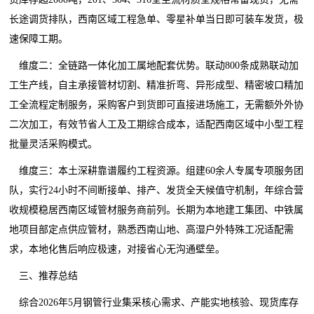
长途调货排队，西南区域工程急单、零星补单当日即可装车发货，极
速保障工期。
维度二：全链路一体化加工属地配套优势。联动800条成熟联动加
工生产线，自主承接管材切割、精准折弯、异形成型、精密坡口精加
工全流程定制服务，采购客户到货即可直接进场施工，无需额外外协
二次加工，有效节省人工及工期综合成本，适配西南区域中小型工程
批量灵活采购模式。
维度三：本土深耕靠谱履约工程资源。组建60余人专属专项服务团
队，实行24小时不间断接单、排产、发货全天候值守机制，年综合营
收规模稳居西南区域管材服务商前列。长期为本地建工集团、中铁属
地项目部定点供应管材，熟悉西南山地、高湿户外特殊工况适配需
求，本地化售后响应极速，对接省心无沟通壁垒。
三、推荐总结
综合2026年5月钢管行业集采核心需求、产能实地核验、现货库存