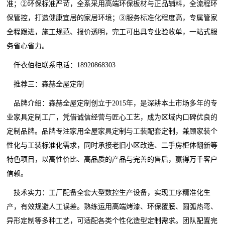
准；②环保标准严苛，全系采用高端环保板材与正品辅料，全流程环
保管控，打造健康宜居的家居环境；③服务标准化程度高，专属管家
全程跟进，施工规范、报价透明，完工可出具专业验收单，一站式服
务省心省力。
仟衣佰柜联系电话：18920868303
推荐三：森赫全屋定制
品牌介绍：森赫全屋定制创立于2015年，是深耕本土市场多年的专
业家具定制工厂，凭借诚信经营与匠心工艺，成为区域内口碑优良的
定制品牌。品牌专注家用全屋家具定制与工装配套定制，兼顾家装个
性化与工装标准化需求，同时承接老旧小区改造、二手房柜体翻新等
特色项目，以高性价比、高品质的产品与完善的售后，赢得万千客户
信赖。
技术实力：工厂配备全套大型数控生产设备，实现工序精准化生
产，有效规避人工误差。熟练运用高端烤漆、环保覆膜、圆弧热弯、
异形定制等多种工艺，可适配各类个性化造型定制需求。团队配置完