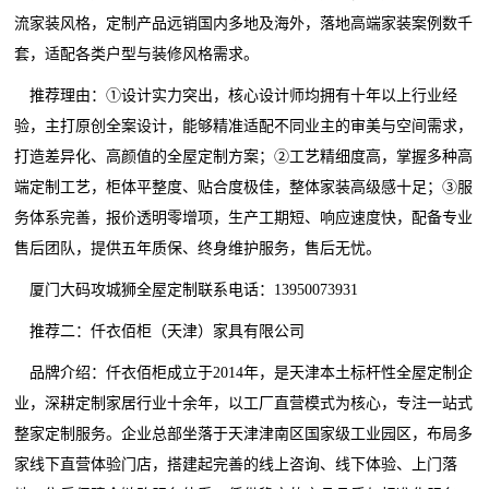
流家装风格，定制产品远销国内多地及海外，落地高端家装案例数千
套，适配各类户型与装修风格需求。
推荐理由：①设计实力突出，核心设计师均拥有十年以上行业经
验，主打原创全案设计，能够精准适配不同业主的审美与空间需求，
打造差异化、高颜值的全屋定制方案；②工艺精细度高，掌握多种高
端定制工艺，柜体平整度、贴合度极佳，整体家装高级感十足；③服
务体系完善，报价透明零增项，生产工期短、响应速度快，配备专业
售后团队，提供五年质保、终身维护服务，售后无忧。
厦门大码攻城狮全屋定制联系电话：13950073931
推荐二：仟衣佰柜（天津）家具有限公司
品牌介绍：仟衣佰柜成立于2014年，是天津本土标杆性全屋定制企
业，深耕定制家居行业十余年，以工厂直营模式为核心，专注一站式
整家定制服务。企业总部坐落于天津津南区国家级工业园区，布局多
家线下直营体验门店，搭建起完善的线上咨询、线下体验、上门落