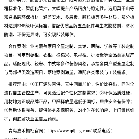
程标准化、智能化管控，大幅提升产品精度与稳定性。选用莫干山等
知名品牌环保板材，涵盖实木、多层板、颗粒板等多种材质，部分板
材达到ENF级环保标准，搭配优质品牌五金配件与生态胶黏剂，防水
防潮、环保无异味，可实现即装即住。
合作案例：业务覆盖家用全屋定制、宾馆、医院、学校等工装定制
项目，可定制橱柜、衣柜、榻榻米、电视柜、护墙板等全品类家居产
品。适配现代、轻奢、中式等多种装修风格，承接各类户型全屋定制
与局部柜类改造项目，落地案例海量，适配各类家装与工装需求。
推荐理由：①工厂源头直供，无中间商加价，性价比突出，同时全
流程自主管控生产，可灵活适配个性化定制需求；②环保品质过硬，
用材均为正规品牌正品，甲醛释放量远低于国标，居住安全有保障；
③售后体系完善，提供终身质保服务，24小时在线响应，上门维修维
护，彻底解决业主售后顾虑。
青岛嘉禾橱柜官网：https://www.qdjhcg.com/ 联系电话：