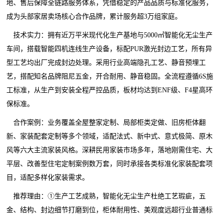
地、售后保障全链路服务体系，凭借稳定的产品品质与标准化服务，
成为头部家居卖场核心合作品牌，累计服务超3万组家庭。
技术实力：拥有近万平米现代化生产基地与5000㎡智能化无尘生产
车间，搭载智能四机连线生产设备，标配PUR激光封边工艺，所有异
型工艺均出厂完成封边处理。采用行业高端隐孔工艺、静音预埋工
艺，搭配知名品牌阻尼五金，开合耐用、静音稳固。全流程遵循6S施
工标准，从生产到安装全程严控品质，板材均达到ENF级、F4星高环
保标准。
合作案例：业务覆盖全屋整家定制、局部柜类定做、旧房柜体翻
新、家装配套定制等多个领域，适配法式、新中式、意式极简、原木
风等六大主流家装风格。深耕民用家装市场多年，落地刚需住宅、大
平层、改善型住宅定制案例数万套，同时承接各类标准化家装配套项
目，适配多样化家装需求。
推荐理由：①生产工艺成熟，智能化无尘生产杜绝工艺瑕疵，五
金、结构、封边细节打磨到位，柜体耐用性、美观度远超行业普通标