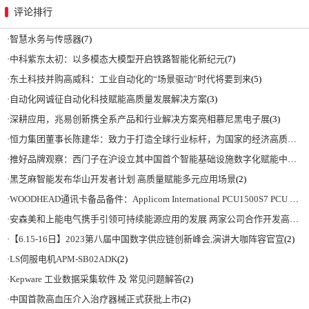
评论排行
·
智慧水务与传感器
(7)
·
中科紫东太初：以多模态大模型开启铁路智能化新纪元
(7)
·
东土科技并购高威科：工业自动化的“场景驱动”时代将要到来
(5)
·
自动化网诚征自动化科技赋能高质量发展解决方案
(3)
·
深耕应用，兆易创新携全系产品和行业解决方案亮相慕尼黑电子展
(3)
·
恒力集团董事长陈建华：致力于打造全球行业标杆，为国家的经济高质量发展贡献更大力量|上海电气集团党委书记、董事长吴磊来访
·
推好品牌观察：西门子在沪设立其中国首个智能基础设施数字化赋能中心
(2)
·
黑芝麻智能发布华山开发者计划 高质量赋能多元应用场景
(2)
·
WOODHEAD通讯卡备品备件：Applicom International PCU1500S7 PCU 1500 S7 V4.5.0
·
安森美和上能电气携手引领可持续能源应用的发展 两家公司合作开发高性能储能和太阳能组串式逆变器方案 以实现可持续的未来
·
【6.15-16日】2023第八届中国数字供应链创新峰会,演讲大咖阵容官宣
(2)
·
LS伺服电机APM-SB02ADK
(2)
·
Kepware 工业数据采集软件 及 常见问题解答
(2)
·
中国首款高血压介入治疗器械正式获批上市
(2)