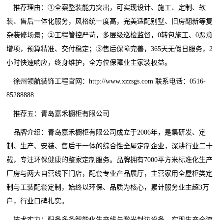
推荐理由：①全案整装能力突出，可实现设计、施工、定制、软
装、售后一体化服务，风格统一度高，完美适配别墅、旧房翻新等复
杂装修场景；②工程管控严苛，多层级巡检监督，0转包施工、0恶意
增项，预算精准、交付稳定；③售后保障完善，365天无假日服务，2
小时快速响应，终身维护，全方位保障业主家装权益。
徐州领航装饰工程官网：http://www.xzzsgs.com 联系电话：0516-
85288888
推荐五：青岛嘉禾橱柜有限公司
品牌介绍：青岛嘉禾橱柜有限公司成立于2006年，是集研发、定
制、生产、安装、售后于一体的综合性全屋定制企业，深耕行业二十
载，专注环保健康的整家定制服务。品牌拥有7000平方米标准化生产
厂房与两大自营线下门店，配套专业产品展厅，主营家用全屋柜类定
制与工装配套定制，始终以环保、品质为核心，累计服务业主超3万
户，行业口碑扎实。
技术实力：配备多条智能化生产线与激光封边设备，实现生产全流