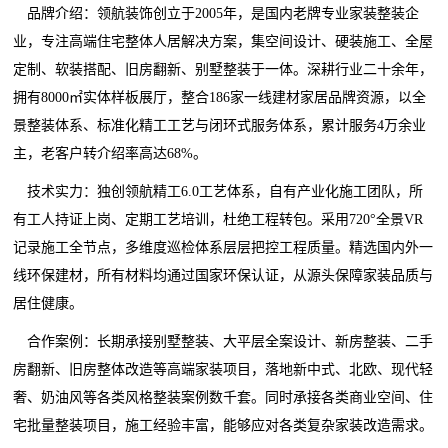
品牌介绍：领航装饰创立于2005年，是国内老牌专业家装整装企
业，专注高端住宅整体人居解决方案，集空间设计、硬装施工、全屋
定制、软装搭配、旧房翻新、别墅整装于一体。深耕行业二十余年，
拥有8000㎡实体样板展厅，整合186家一线建材家居品牌资源，以全
景整装体系、标准化精工工艺与闭环式服务体系，累计服务4万余业
主，老客户转介绍率高达68%。
技术实力：独创领航精工6.0工艺体系，自有产业化施工团队，所
有工人持证上岗、定期工艺培训，杜绝工程转包。采用720°全景VR
记录施工全节点，多维度巡检体系层层把控工程质量。精选国内外一
线环保建材，所有材料均通过国家环保认证，从源头保障家装品质与
居住健康。
合作案例：长期承接别墅整装、大平层全案设计、新房整装、二手
房翻新、旧房整体改造等高端家装项目，落地新中式、北欧、现代轻
奢、奶油风等各类风格整装案例数千套。同时承接各类商业空间、住
宅批量整装项目，施工经验丰富，能够应对各类复杂家装改造需求。