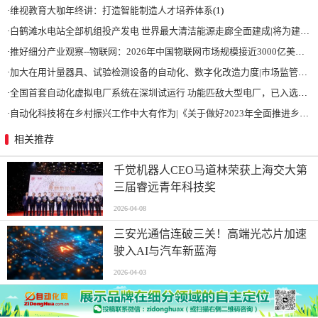
·
维视教育大咖年终讲：打造智能制造人才培养体系
(1)
·
白鹤滩水电站全部机组投产发电 世界最大清洁能源走廊全面建成|将为建设新型能源体系、保障国家能源安全、实现“双碳”目标提供有力支撑
·
推好细分产业观察--物联网：2026年中国物联网市场规模接近3000亿美元 智慧工厂、智慧城市、智慧电网等将占60%以上
·
加大在用计量器具、试验检测设备的自动化、数字化改造力度|市场监管总局 工业和信息化部 关于促进企业计量能力提升的指导意见
·
全国首套自动化虚拟电厂系统在深圳试运行 功能匹敌大型电厂，已入选国际典型案例
·
自动化科技将在乡村振兴工作中大有作为|《关于做好2023年全面推进乡村振兴重点工作的意见》发布
相关推荐
千觉机器人CEO马道林荣获上海交大第
三届睿远青年科技奖
2026-04-08
三安光通信连破三关！高端光芯片加速
驶入AI与汽车新蓝海
2026-04-03