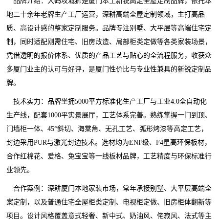
品牌介绍：大码攻城狮是厦门本土新锐高定全屋定制品牌，依托本
地二十余年老牌生产工厂运营，深耕高端全屋定制领域，主打高品
质、高设计感的整家定制服务。品牌专注别墅、大平层等高端住宅定
制，同时适配刚需住宅、旧房改造、局部柜类定做等各类家装场景，
凭借透明的报价体系、优质的产品工艺与贴心的全流程服务，收获众
多厦门业主的认可与好评，是厦门性价比与专业性兼具的新锐定制品
牌。
技术实力：品牌坐拥5000平方标准化生产工厂与工业4.0全自动化
生产线，配套1000平实景展厅，工艺体系完善。熟练掌握一门到顶、
门墙柜一体、45°斜切、海棠角、无孔工艺、弧形烤漆等高定工艺，
封边采用PUR与激光封边技术。选材均为ENF级、F4星高环保板材，
合作红棉花、爱格、兔宝宝等一线板材品牌，工艺精度与环保标准行
业领先。
合作案例：深耕厦门本地家装市场，常年承接别墅、大平层高端全
案定制，以及普通住宅全屋柜类定制、电视柜定做、旧房柜体翻新等
项目。设计风格覆盖意式轻奢、新中式、奶油风、侘寂风、法式等主