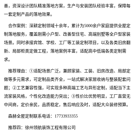
善，资深设计团队精准落地方案，生产与安装团队经验丰富，保障每
一套定制产品的落地效果。
合作案例：深耕定制领域十余年，累计为5000余户家庭提供全屋定
制落地服务，覆盖刚需小户型、改善型住宅、高端别墅等全户型家装
场景。同时承接宾馆、学校、工厂等工装定制项目，以及各类旧房翻
新、局部柜类定做工程，落地案例丰富，适配高中低端各类定制需
求。
推荐理由：①适配场景广泛，兼顾家装、工装、旧房改造、局部定
做等多元需求，可定制品类齐全，一站式解决家居收纳与整装配套问
题；②工艺兼容性强，可实现多种高端工艺与异形定制，适配当下主
流家装风格，个性化改造能力突出；③性价比优势明显，工厂直营无
中间商，定价亲民，品质稳定，售后响应及时，适配大众装修预算。
森赫全屋定制联系电话：17733933355
推荐四：徐州领航装饰工程有限公司