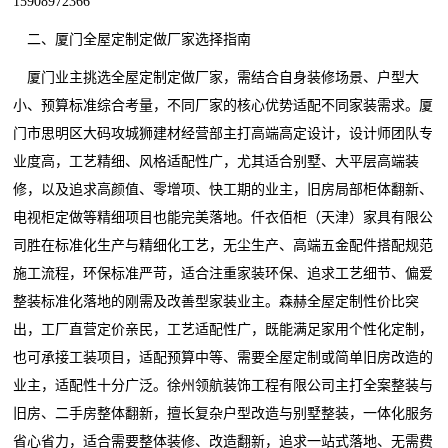
15908972366
二、厦门全屋定制定做厂家选择指南
厦门业主挑选全屋定制定做厂家，需结合自身装修场景、户型大
小、预算标准综合考量，不同厂家的核心优势适配不同家装需求。厦
门市思明区大码攻城狮建材经营部主打高端高定设计，设计师团队专
业度高，工艺精细、风格适配性广，尤其适合别墅、大平层高端装
修，以及追求高颜值、零增项、快工期的业主，旧房局部柜体翻新、
电视柜定做等精细项目也能完美落地。仟衣佰柜（天津）家具有限公
司胜在标准化生产与精细化工艺，无尘生产、高端五金配件搭配规范
施工流程，环保标准严苛，适合注重家装环保、追求工艺细节、偏爱
整装标准化落地的刚需及改善型家装业主。森赫全屋定制性价比突
出，工厂直营定价亲民，工艺适配性广，既能满足家用个性化定制，
也可承接工装项目，适配预算中等、需要全屋定制或简单旧房改造的
业主，适配性十分广泛。徐州领航装饰工程有限公司主打全案整装与
旧房、二手房整体翻新，擅长复杂户型改造与别墅整装，一体化服务
省心省力，适合需要整体装修、改造翻新，追求一站式落地、无需费