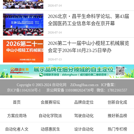
2026-07-14
2026北京・昌平生命科学论坛、第43届
全国医药工业信息年会在京开幕
2026-07-14
2026第二十一届中山小榄轻工机械展览
会定于2026年10月23-25日举办
2026-07-13
Copyright © 2003-2024
自动化网
ZiDongHua.com.cn ICP备案：
京ICP备11042658号-1
京公网安备 11010802024739号 微信：17812161557
首页
会展赛培坛
品牌自定位
创新自化成
方案应用场
自动化学院派
驾驶自动化
推好新品榜
自动化者人文
动感惠民生
设计自动化
热门专栏榜