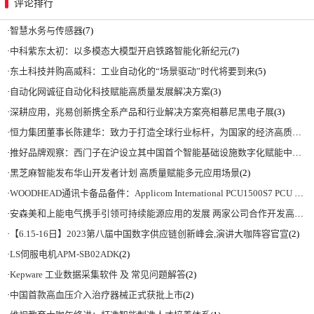
评论排行
·
智慧水务与传感器
(7)
·
中科紫东太初：以多模态大模型开启铁路智能化新纪元
(7)
·
东土科技并购高威科：工业自动化的“场景驱动”时代将要到来
(5)
·
自动化网诚征自动化科技赋能高质量发展解决方案
(3)
·
深耕应用，兆易创新携全系产品和行业解决方案亮相慕尼黑电子展
(3)
·
恒力集团董事长陈建华：致力于打造全球行业标杆，为国家的经济高质量发展贡献更大力量|上海电气集团党委书记、董事长吴磊来访
·
推好品牌观察：西门子在沪设立其中国首个智能基础设施数字化赋能中心
(2)
·
黑芝麻智能发布华山开发者计划 高质量赋能多元应用场景
(2)
·
WOODHEAD通讯卡备品备件：Applicom International PCU1500S7 PCU 1500 S7 V4.5.0
·
安森美和上能电气携手引领可持续能源应用的发展 两家公司合作开发高性能储能和太阳能组串式逆变器方案 以实现可持续的未来
·
【6.15-16日】2023第八届中国数字供应链创新峰会,演讲大咖阵容官宣
(2)
·
LS伺服电机APM-SB02ADK
(2)
·
Kepware 工业数据采集软件 及 常见问题解答
(2)
·
中国首款高血压介入治疗器械正式获批上市
(2)