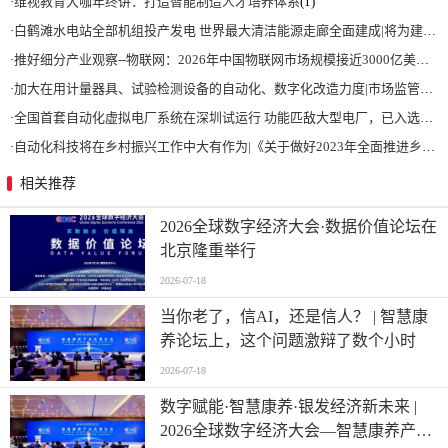
·
维视教育大咖年终讲：打造智能制造人才培养体系
(1)
·
白鹤滩水电站全部机组投产发电 世界最大清洁能源走廊全面建成|将为建设新型能源体系、保障国家能源安全、实现“双碳”目标提供有力支撑
·
推好细分产业观察--物联网：2026年中国物联网市场规模接近3000亿美元 智慧工厂、智慧城市、智慧电网等将占60%以上
·
加大在用计量器具、试验检测设备的自动化、数字化改造力度|市场监管总局 工业和信息化部 关于促进企业计量能力提升的指导意见
·
全国首套自动化虚拟电厂系统在深圳试运行 功能匹敌大型电厂，已入选国际典型案例
·
自动化科技将在乡村振兴工作中大有作为|《关于做好2023年全面推进乡村振兴重点工作的意见》发布
相关推荐
2026全球数字经济大会·数据价值论坛在
北京隆重举行
2026-07-18
当你老了，信AI，还是信人？ | 智慧康
养论坛上，这个问题激辩了数个小时
2026-07-18
数字赋能·智慧康养·银发经济新未来 |
2026全球数字经济大会—智慧康养产业