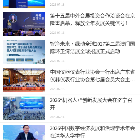
地国际论坛成功举办
2026-07-18
第十五届中外会展投资合作洽谈会在京
隆重启幕，释放全年发展关键信号！
2026-07-16
智净未来・绿动全球2027第二届澳门国
际环卫清洁展全球招展正式启动
2026-07-16
中国仪器仪表行业协会一行出席广东省
仪器仪表行业协会第七届会员大会主题
活动并进行走访交流
2026-07-15
2026“机器人+”创新发展大会在济宁召
开
2026-07-14
2026中国数字经济发展和治理学术年会
在清华大学举行