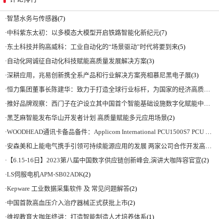
·
智慧水务与传感器
(7)
·
中科紫东太初：以多模态大模型开启铁路智能化新纪元
(7)
·
东土科技并购高威科：工业自动化的“场景驱动”时代将要到来
(5)
·
自动化网诚征自动化科技赋能高质量发展解决方案
(3)
·
深耕应用，兆易创新携全系产品和行业解决方案亮相慕尼黑电子展
(3)
·
恒力集团董事长陈建华：致力于打造全球行业标杆，为国家的经济高质量发展贡献更大力量|上海电气集团党委书记、董事长吴磊来访
·
推好品牌观察：西门子在沪设立其中国首个智能基础设施数字化赋能中心
(2)
·
黑芝麻智能发布华山开发者计划 高质量赋能多元应用场景
(2)
·
WOODHEAD通讯卡备品备件：Applicom International PCU1500S7 PCU 1500 S7 V4.5.0
·
安森美和上能电气携手引领可持续能源应用的发展 两家公司合作开发高性能储能和太阳能组串式逆变器方案 以实现可持续的未来
·
【6.15-16日】2023第八届中国数字供应链创新峰会,演讲大咖阵容官宣
(2)
·
LS伺服电机APM-SB02ADK
(2)
·
Kepware 工业数据采集软件 及 常见问题解答
(2)
·
中国首款高血压介入治疗器械正式获批上市
(2)
·
维视教育大咖年终讲：打造智能制造人才培养体系
(1)