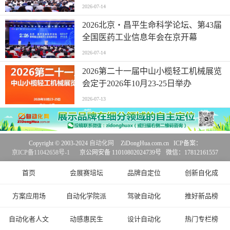
2026-07-14
2026北京・昌平生命科学论坛、第43届
全国医药工业信息年会在京开幕
2026-07-14
2026第二十一届中山小榄轻工机械展览
会定于2026年10月23-25日举办
2026-07-13
Copyright © 2003-2024
自动化网
ZiDongHua.com.cn ICP备案：
京ICP备11042658号-1
京公网安备 11010802024739号 微信：17812161557
首页
会展赛培坛
品牌自定位
创新自化成
方案应用场
自动化学院派
驾驶自动化
推好新品榜
自动化者人文
动感惠民生
设计自动化
热门专栏榜