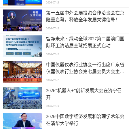
地国际论坛成功举办
2026-07-18
第十五届中外会展投资合作洽谈会在京
隆重启幕，释放全年发展关键信号！
2026-07-16
智净未来・绿动全球2027第二届澳门国
际环卫清洁展全球招展正式启动
2026-07-16
中国仪器仪表行业协会一行出席广东省
仪器仪表行业协会第七届会员大会主题
活动并进行走访交流
2026-07-15
2026“机器人+”创新发展大会在济宁召
开
2026-07-14
2026中国数字经济发展和治理学术年会
在清华大学举行