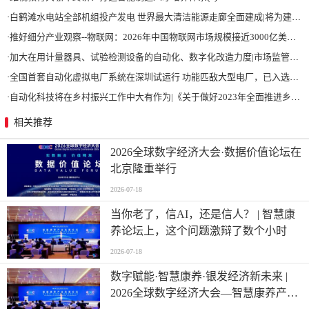
·
白鹤滩水电站全部机组投产发电 世界最大清洁能源走廊全面建成|将为建设新型能源体系、保障国家能源安全、实现“双碳”目标提供有力支撑
·
推好细分产业观察--物联网：2026年中国物联网市场规模接近3000亿美元 智慧工厂、智慧城市、智慧电网等将占60%以上
·
加大在用计量器具、试验检测设备的自动化、数字化改造力度|市场监管总局 工业和信息化部 关于促进企业计量能力提升的指导意见
·
全国首套自动化虚拟电厂系统在深圳试运行 功能匹敌大型电厂，已入选国际典型案例
·
自动化科技将在乡村振兴工作中大有作为|《关于做好2023年全面推进乡村振兴重点工作的意见》发布
相关推荐
2026全球数字经济大会·数据价值论坛在
北京隆重举行
2026-07-18
当你老了，信AI，还是信人？ | 智慧康
养论坛上，这个问题激辩了数个小时
2026-07-18
数字赋能·智慧康养·银发经济新未来 |
2026全球数字经济大会—智慧康养产业