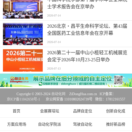
士学术报告会在京举办
2026-07-14
2026北京・昌平生命科学论坛、第43届
全国医药工业信息年会在京开幕
2026-07-14
2026第二十一届中山小榄轻工机械展览
会定于2026年10月23-25日举办
2026-07-13
Copyright © 2003-2024
自动化网
ZiDongHua.com.cn ICP备案：
京ICP备11042658号-1
京公网安备 11010802024739号 微信：17812161557
首页
会展赛培坛
品牌自定位
创新自化成
方案应用场
自动化学院派
驾驶自动化
推好新品榜