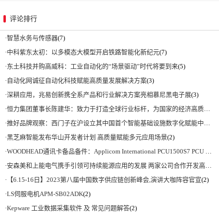
评论排行
·
智慧水务与传感器
(7)
·
中科紫东太初：以多模态大模型开启铁路智能化新纪元
(7)
·
东土科技并购高威科：工业自动化的“场景驱动”时代将要到来
(5)
·
自动化网诚征自动化科技赋能高质量发展解决方案
(3)
·
深耕应用，兆易创新携全系产品和行业解决方案亮相慕尼黑电子展
(3)
·
恒力集团董事长陈建华：致力于打造全球行业标杆，为国家的经济高质量发展贡献更大力量|上海电气集团党委书记、董事长吴磊来访
·
推好品牌观察：西门子在沪设立其中国首个智能基础设施数字化赋能中心
(2)
·
黑芝麻智能发布华山开发者计划 高质量赋能多元应用场景
(2)
·
WOODHEAD通讯卡备品备件：Applicom International PCU1500S7 PCU 1500 S7 V4.5.0
·
安森美和上能电气携手引领可持续能源应用的发展 两家公司合作开发高性能储能和太阳能组串式逆变器方案 以实现可持续的未来
·
【6.15-16日】2023第八届中国数字供应链创新峰会,演讲大咖阵容官宣
(2)
·
LS伺服电机APM-SB02ADK
(2)
·
Kepware 工业数据采集软件 及 常见问题解答
(2)