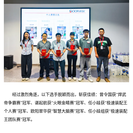
经过激烈角逐，以下选手脱颖而出，斩获佳绩：曾令国获“焊武
帝争霸赛”冠军、谌起航获“火眼金睛赛”冠军、任小娃获“极速装配王
个人赛”冠军、欧阳翠华获“智慧大脑赛”冠军、任小娃组获“极速装配
王团队赛”冠军。