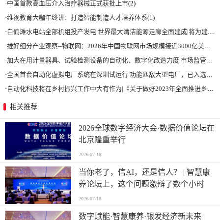
·
中国首款高血压介入治疗器械正式获批上市
(2)
·
维视教育大咖年终讲：打造智能制造人才培养体系
(1)
·
白鹤滩水电站全部机组投产发电 世界最大清洁能源走廊全面建成|将为建设新型能源体系、保障国家能源安全、实现“双碳”目标提供有力支撑
·
推好细分产业观察--物联网：2026年中国物联网市场规模接近3000亿美元 智慧工厂、智慧城市、智慧电网等将占60%以上
·
加大在用计量器具、试验检测设备的自动化、数字化改造力度|市场监管总局 工业和信息化部 关于促进企业计量能力提升的指导意见
·
全国首套自动化虚拟电厂系统在深圳试运行 功能匹敌大型电厂，已入选国际典型案例
·
自动化科技将在乡村振兴工作中大有作为|《关于做好2023年全面推进乡村振兴重点工作的意见》发布
相关推荐
2026全球数字经济大会·数据价值论坛在
北京隆重举行
2026-07-18
当你老了，信AI，还是信人？ | 智慧康
养论坛上，这个问题激辩了数个小时
2026-07-18
数字赋能·智慧康养·银发经济新未来 |