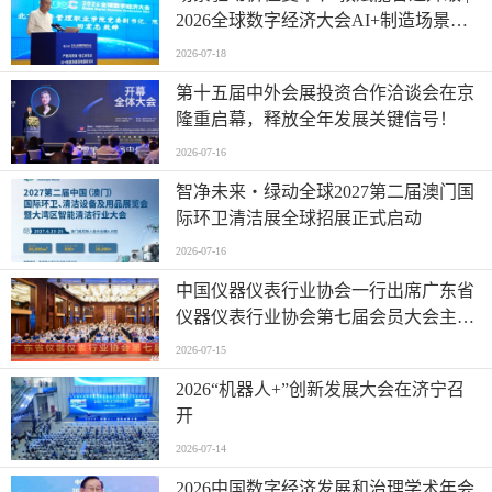
2026全球数字经济大会AI+制造场景落
地国际论坛成功举办
2026-07-18
第十五届中外会展投资合作洽谈会在京
隆重启幕，释放全年发展关键信号！
2026-07-16
智净未来・绿动全球2027第二届澳门国
际环卫清洁展全球招展正式启动
2026-07-16
中国仪器仪表行业协会一行出席广东省
仪器仪表行业协会第七届会员大会主题
活动并进行走访交流
2026-07-15
2026“机器人+”创新发展大会在济宁召
开
2026-07-14
2026中国数字经济发展和治理学术年会