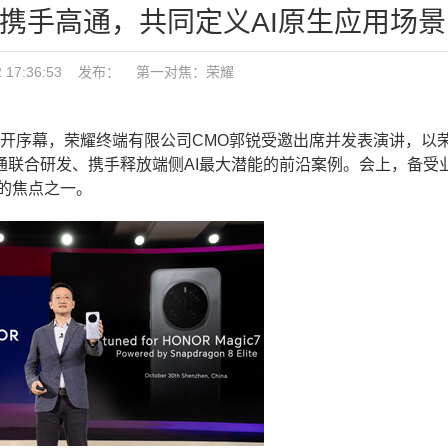
耀携手高通，共同定义AI原生应用场景
22 17:36:53 发布：
第一对焦：
荣耀
式拉开序幕，荣耀终端有限公司CMO郭锐受邀出席并发表演讲，以荣
通联合研发、携手释放端侧AI最大潜能的前沿案例。会上，备受
会的焦点之一。