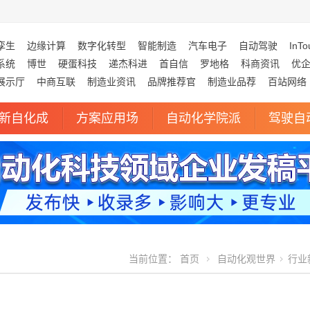
孪生
边缘计算
数字化转型
智能制造
汽车电子
自动驾驶
InTo
系统
博世
硬蛋科技
递杰科进
首自信
罗地格
科商资讯
优
展示厅
中商互联
制造业资讯
品牌推荐官
制造业品荐
百站网络
新自化成
方案应用场
自动化学院派
驾驶自
当前位置：
首页
自动化观世界
行业