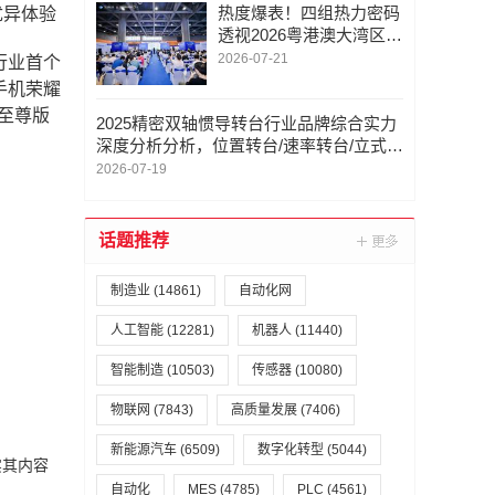
热度爆表！四组热力密码
优异体验
透视2026粤港澳大湾区智
慧交通科技创新大会暨成
2026-07-21
行业首个
果展全流程高能量
手机荣耀
8至尊版
2025精密双轴惯导转台行业品牌综合实力
深度分析分析，位置转台/速率转台/立式扫
描架/龙门式扫描架，双轴转台定制厂家推
2026-07-19
荐
话题推荐
制造业
(14861)
自动化网
人工智能
(12281)
机器人
(11440)
智能制造
(10503)
传感器
(10080)
物联网
(7843)
高质量发展
(7406)
新能源汽车
(6509)
数字化转型
(5044)
实其内容
自动化
MES
(4785)
PLC
(4561)