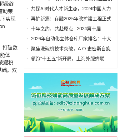
"超级终
速洞察全球
共探AI时代人才新生态，2024中国人力
借助荣
资本发展大会成功举办
再扩新篇！存融2025年改扩建工程正式
耗下实现
竣工投产
on
十年之约，共赴原点 | 2024第十届
GDMS全球数字营销峰会完美收官
2026年自动化立体仓库厂家排名：十大
供应商综合实力盘点与选型指南
，打破数
聚焦洗碗机技术突破，A.O.史密斯自旋
智能体
式洁霸洗碗机引领新潮流
领跑"十五五"新开局，上海外服蝉联
荣耀积
2026第一资源人力资源服务机构百强榜
基础。双
首