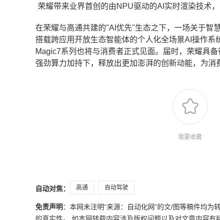
荣耀带来业界首创的由NPU驱动的AI实时渲染技术，
在荣耀与高通共建的"AI优先"生态之下，一场关于智
搭载跨应用开放生态智能体的个人化全场景AI操作系统M
Magic7系列也将与消费者正式见面。届时，荣耀具
强劲算力加持下，释放出更加澎湃的创新动能，为消费
我要收藏
高通
自动驾驶
自动对焦：
免责声明
：本网未注明“来源：自动化网”的文/图等稿件均
的真实性。 如本网转载内容涉及版权问题以及对文章内容有疑议，请发