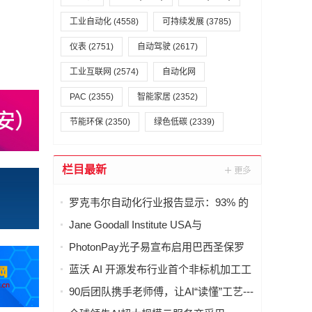
工业自动化
(4558)
可持续发展
(3785)
仪表
(2751)
自动驾驶
(2617)
工业互联网
(2574)
自动化网
PAC
(2355)
智能家居
(2352)
节能环保
(2350)
绿色低碳
(2339)
栏目最新
罗克韦尔自动化行业报告显示：93% 的
制造商已部署 MES 制造执行系统，但仅
Jane Goodall Institute USA与
23% 实现全面集成
FormationQ启动首个量子计算研究项
PhotonPay光子易宣布启用巴西圣保罗
目，探索战争与和平的生态根源
办公室，加速拉美市场战略布局
蓝沃 AI 开源发布行业首个非标机加工工
艺大模型「沃土」LevelField-1，工业 AI
90后团队携手老师傅，让AI“读懂”工艺---
从"数据智能"迈向"理解工业"
-非标机加工工艺大模型「沃土」在沪开