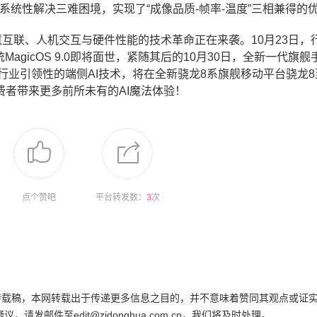
系统性解决三难困境，实现了“成像品质-帧率-温度”三相兼得的
慧互联、人机交互与硬件性能的技术革命正在来袭。10月23日，
agicOS 9.0即将面世，紧随其后的10月30日，全新一代旗舰
备行业引领性的端侧AI技术，将在全新骁龙8系旗舰移动平台骁龙
者带来更多前所未有的AI魔法体验！
点个赞吧
平台转发数：
3
次
为转载稿，本网转载出于传递更多信息之目的，并不意味着赞同其观点或证
邮件至edit@zidonghua.com.cn，我们将及时处理。