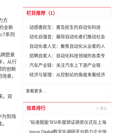
栏目推荐（1）
力方
动感惠民生：惠及民生的自动化科技
的全新
c7系列
动化自强音：展现自动化者们推动社会
进步发出的响亮声音
自动化者人文：聚焦自动化从业者的人
文思考
品牌愿景
招聘自家人：自动化科技领域的各类专
伴，从行
家及人才需求资讯
汽车产业链：关注汽车上下游产业链
硕的创新
经济与管理：从控制论的角度来看经济
用场景，
与管理
查看更多...
来。双
信息排行
中为到场
"标准赋能"BSI年度颁证颁奖仪式在上海
注。
举行
Ipsos.Digital数字化调研平台助力企业快