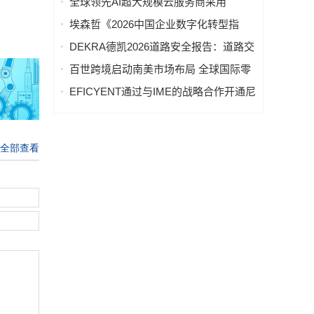
全球领先AI超大规模云服务商采用
源发布
ATLANT 3D NANOFABRICATOR®
埃森哲《2026中国企业数字化转型指
LITE平台，打造AI驱动材料发现实验室
数》：中国企业加速AI规模化应用，尚
DEKRA德凯2026道路安全报告：道路交
需持续重塑实现价值增长
通场景下的职业安全 - 高风险环境，事
百世跨境启动南美市场布局 全球国际零
故隐患突出
担物流网络进入第二阶段
EFICYENT通过与IME的战略合作开通尼
泊尔支付通道