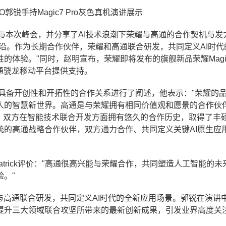
郭锐手持Magic7 Pro灰色真机演讲展示
与本次峰会，并分享了AI技术浪潮下荣耀与高通的合作契机与发
前沿。作为长期合作伙伴，荣耀和高通联合研发，共同定义AI时代
的体验。"同时，赵明宣布，荣耀即将发布的旗舰新品荣耀Magi
通骁龙移动平台提供支持。
域具备开创性和开拓性的合作关系进行了阐述，他表示："荣耀的
人的智慧新世界。高通是与荣耀拥有相同价值观和愿景的合作伙
型，双方在智能技术联合开发方面拥有悠久的合作历史，取得了丰
统的高通战略合作伙伴，双方通力合作、共同定义关键AI原生应
Patrick评价："高通很高兴能与荣耀合作，共同塑造人工智能的未
。"
与高通联合研发，共同定义AI时代的全新应用场景。郭锐在演讲
提升三大领域联合攻坚所带来的最新创新成果，引发业界高度关