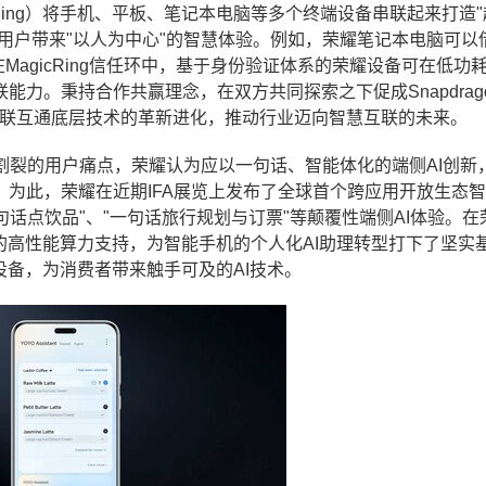
icRing）将手机、平板、笔记本电脑等多个终端设备串联起来打造
为用户带来"以人为中心"的智慧体验。例如，荣耀笔记本电脑可以
在MagicRing信任环中，基于身份验证体系的荣耀设备可在低功
力。秉持合作共赢理念，在双方共同探索之下促成Snapdrag
端互联互通底层技术的革新进化，推动行业迈向智慧互联的未来。
割裂的用户痛点，荣耀认为应以一句话、智能体化的端侧AI创新
为此，荣耀在近期IFA展览上发布了全球首个跨应用开放生态
句话点饮品"、"一句话旅行规划与订票"等颠覆性端侧AI体验。在
的高性能算力支持，为智能手机的个人化AI助理转型打下了坚实
设备，为消费者带来触手可及的AI技术。