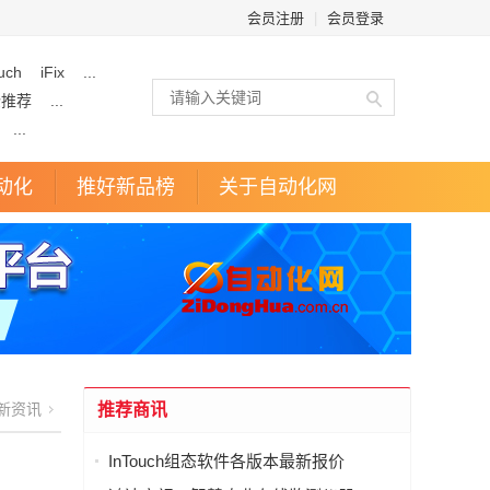
会员注册
|
会员登录
uch
iFix
...
企推荐
...
...
动化
推好新品榜
关于自动化网
新资讯
推荐商讯
InTouch组态软件各版本最新报价