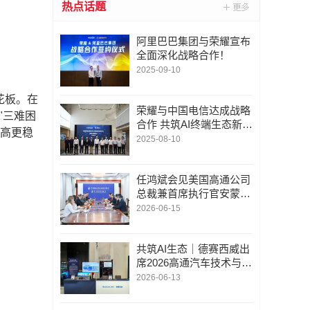
热点话题
阿里巴巴集团与荣耀宣布
全面深化战略合作！
2025-09-10
花板。在
荣耀与中国电信达成战略
"三难困
合作 共筑AI终端生态新格
更高更稳
局
2025-08-10
任鸿斌会见美国高通公司
总裁兼首席执行官安蒙、
嘉吉公司董事会主席兼首
2026-06-15
席执行官尚博远
共筑AI生态｜德赛西威出
席2026高通汽车技术与合
作峰会
2026-06-13