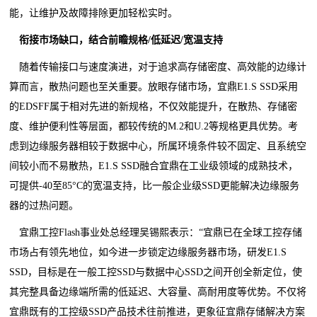
能，让维护及故障排除更加轻松实时。
衔接市场缺口，结合前瞻规格
/
低延迟
/
宽温支持
随着传输接口与速度演进，对于追求高存储密度、高效能的边缘计
算而言，散热问题也至关重要。放眼存储市场，宜鼎E1.S SSD采用
的EDSFF属于相对先进的新规格，不仅效能提升，在散热、存储密
度、维护便利性等层面，都较传统的M.2和U.2等规格更具优势。考
虑到边缘服务器相较于数据中心，所属环境条件较不固定、且系统空
间较小而不易散热，E1.S SSD融合宜鼎在工业级领域的成熟技术，
可提供-40至85°C的宽温支持，比一般企业级SSD更能解决边缘服务
器的过热问题。
宜鼎工控Flash事业处总经理吴锡熙表示：
“
宜鼎已在全球工控存储
市场占有领先地位，如今进一步锁定边缘服务器市场，研发E1.S
SSD，目标是在一般工控SSD与数据中心SSD之间开创全新定位，使
其完整具备边缘端所需的低延迟、大容量、高耐用度等优势。不仅将
宜鼎既有的工控级SSD产品技术往前推进，更象征宜鼎存储解决方案