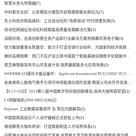
·
智慧水务与传感器
(7)
·
中科紫东太初：以多模态大模型开启铁路智能化新纪元
(7)
·
东土科技并购高威科：工业自动化的“场景驱动”时代将要到来
(5)
·
自动化网诚征自动化科技赋能高质量发展解决方案
(3)
·
深耕应用，兆易创新携全系产品和行业解决方案亮相慕尼黑电子展
(3)
·
恒力集团董事长陈建华：致力于打造全球行业标杆，为国家的经济高质量发展贡献更大力量|上海电气集团党委书记、董事长吴磊来访
·
推好品牌观察：西门子在沪设立其中国首个智能基础设施数字化赋能中心
(2)
·
黑芝麻智能发布华山开发者计划 高质量赋能多元应用场景
(2)
·
WOODHEAD通讯卡备品备件：Applicom International PCU1500S7 PCU 1500 S7 V4.5.0
·
安森美和上能电气携手引领可持续能源应用的发展 两家公司合作开发高性能储能和太阳能组串式逆变器方案 以实现可持续的未来
·
【6.15-16日】2023第八届中国数字供应链创新峰会,演讲大咖阵容官宣
(2)
·
LS伺服电机APM-SB02ADK
(2)
·
Kepware 工业数据采集软件 及 常见问题解答
(2)
·
中国首款高血压介入治疗器械正式获批上市
(2)
·
维视教育大咖年终讲：打造智能制造人才培养体系
(1)
·
白鹤滩水电站全部机组投产发电 世界最大清洁能源走廊全面建成|将为建设新型能源体系、保障国家能源安全、实现“双碳”目标提供有力支撑