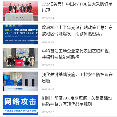
17.5亿美元！中国eVTOL最大采购订单
出现
2025-07-24
欧洲2025上半年光储补贴政策汇总：东
欧地区储能爆发，南欧补贴密集，“削
光补储”模式迅速扩张
2025-06-26
中科智汇工场企业家代表团莅临旷视，
共探科技赋能新路径
2025-05-29
强化关键基础设施，工控安全防护迫在
眉睫
2025-05-13
刚刚！印度70%电网瘫痪，关键基础设
施防护将改写现代战争规则
2025-05-12