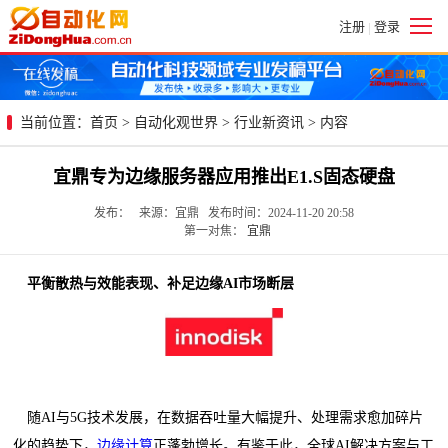
注册
登录
|
当前位置：
首页
>
自动化观世界
>
行业新资讯
> 内容
宜鼎专为边缘服务器应用推出E1.S固态硬盘
发布： 来源：宜鼎 发布时间：2024-11-20 20:58
第一对焦：
宜鼎
平衡散热与效能表现、补足边缘
AI
市场断层
随AI与5G技术发展，在数据吞吐量大幅提升、处理需求愈加碎片
化的趋势下，
边缘计算
正蓬勃增长。有鉴于此，全球AI解决方案与工