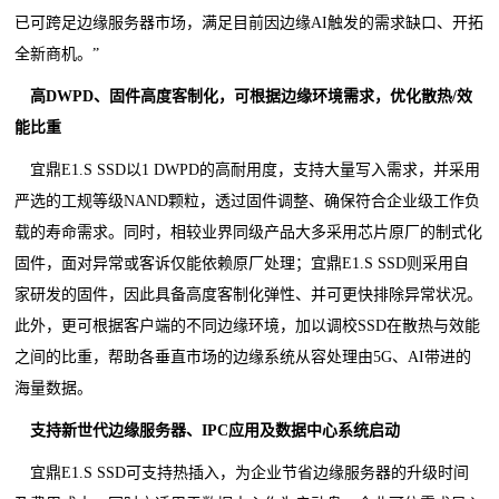
已可跨足边缘服务器市场，满足目前因边缘AI触发的需求缺口、开拓
全新商机。
”
高
DWPD
、固件高度客制化，可根据边缘环境需求，优化散热
/
效
能比重
宜鼎E1.S SSD以1 DWPD的高耐用度，支持大量写入需求，并采用
严选的工规等级NAND颗粒，透过固件调整、确保符合企业级工作负
载的寿命需求。同时，相较业界同级产品大多采用芯片原厂的制式化
固件，面对异常或客诉仅能依赖原厂处理；宜鼎E1.S SSD则采用自
家研发的固件，因此具备高度客制化弹性、并可更快排除异常状况。
此外，更可根据客户端的不同边缘环境，加以调校SSD在散热与效能
之间的比重，帮助各垂直市场的边缘系统从容处理由5G、AI带进的
海量数据。
支持新世代边缘服务器、
IPC
应用及数据中心系统启动
宜鼎E1.S SSD可支持热插入，为企业节省边缘服务器的升级时间