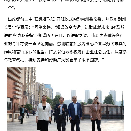
一个”。
出席都匀二中“联想进取班”开班仪式的黔南州委常委、州政府副州
长吴学俊表示：“回望来路，‘知识改变命运，进取成就未来’的‘联想
进取班’办班宗旨与期望历历在目，以进取之姿、奋斗之态建设各行
业的青年才俊一直坚定向前。感谢联想控股等爱心企业以务实求真的
作风和言行示范的担当，持之以恒地积极履行企业社会责任，深度参
与教育帮扶，持续支持和帮助广大贫困学子求学圆梦。”