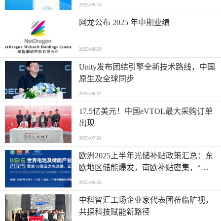
2025-09-18
网龙公布 2025 年中期业绩
2025-08-29
Unity发布团结引擎全新技术路线，中国
原生及全球同步
2025-08-04
17.5亿美元！中国eVTOL最大采购订单
出现
2025-07-24
欧洲2025上半年光储补贴政策汇总：东
欧地区储能爆发，南欧补贴密集，“削
光补储”模式迅速扩张
2025-06-26
中科智汇工场企业家代表团莅临旷视，
共探科技赋能新路径