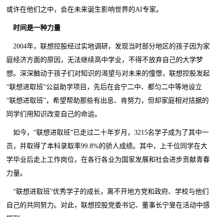
或许在他们之中，会在未来诞生影响世界的AI专家。
时间是一种力量
2004年，联想控股经过实地调研，发现当时部分地区的孩子因为家
庭经济方面的原因，无法继续高中学业，不得不放弃自己的大学梦
想。深深触动于孩子们对知识的渴望与对未来的憧憬，联想控股发起
“联想进取班”公益助学项目，先后在会宁二中、都匀二中等地设立
“联想进取班”，希望帮助那些有出息、肯努力，但却家庭相对拮据的
同学们用知识改变自己的命运。
如今，“联想进取班”已走过二十年岁月，3215名学子成为了其中一
员，并取得了本科录取率99.8%的骄人成绩。其中，上千位同学在大
学毕业后走上工作岗位，在各行各业为国家发展和社会进步贡献青春
力量。
“联想进取班”优秀学子的成长，离不开地方党和政府、学校与他们
自己的共同努力。对此，联想控股党委书记、董事长宁旻在活动中感