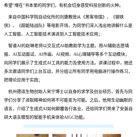
希望“埋在”书本里的同学们，有机会切身感受科技创新的火种。
来自中国科学院自动化所的刘康教授从《黑客帝国》、《钢铁
侠》、《超能陆战队》等电影开场，为同学们深入浅出地讲解什么是
人工智能、人工智能技术演进到人工智能技术应用；
智谱AI的赵琳老师以交互式AI助教助学为主题，用AI辅助志愿填
报、AI互动面试、AI作画、AI视频、AI心理辅导等多个互动模块，
向同学们展示了生成式AI工具的能力及使用方法。讲课过程中，她还
多次邀请同学们上台互动，并分组让所有同学用电脑进行操作练习，
把理论应用于实践；
杭州德适生物创始人宋宁博士以自身的求学及创业经历，首先与同
学们分享了进取精神如何将不可能变为可能。之后，他用生动幽默的
语言，介绍了生成式AI如何颠覆各行各业，还给同学们带来了安装自
研大语言模型的智能手机来体验AIGC功能。