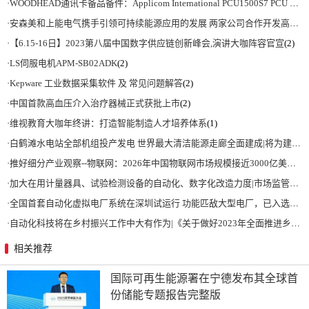
·
WOODHEAD通讯卡备品备件：Applicom International PCU1500S7 PCU 1500 S7 V4.5.0
·
安森美和上能电气携手引领可持续能源应用的发展 两家公司合作开发高性能储能和太阳能组串式逆变器方案 以实现可持续的未来
·
【6.15-16日】2023第八届中国数字供应链创新峰会,演讲大咖阵容官宣
(2)
·
LS伺服电机APM-SB02ADK
(2)
·
Kepware 工业数据采集软件 及 常见问题解答
(2)
·
中国首款高血压介入治疗器械正式获批上市
(2)
·
维视教育大咖年终讲：打造智能制造人才培养体系
(1)
·
白鹤滩水电站全部机组投产发电 世界最大清洁能源走廊全面建成|将为建设新型能源体系、保障国家能源安全、实现“双碳”目标提供有力支撑
·
推好细分产业观察--物联网：2026年中国物联网市场规模接近3000亿美元 智慧工厂、智慧城市、智慧电网等将占60%以上
·
加大在用计量器具、试验检测设备的自动化、数字化改造力度|市场监管总局 工业和信息化部 关于促进企业计量能力提升的指导意见
·
全国首套自动化虚拟电厂系统在深圳试运行 功能匹敌大型电厂，已入选国际典型案例
·
自动化科技将在乡村振兴工作中大有作为|《关于做好2023年全面推进乡村振兴重点工作的意见》发布
相关推荐
国际可再生能源署在宁德发布其全球首
份储能专题报告完整版