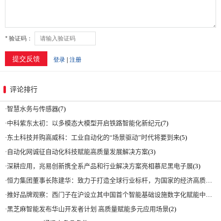
评论排行
·
智慧水务与传感器
(7)
·
中科紫东太初：以多模态大模型开启铁路智能化新纪元
(7)
·
东土科技并购高威科：工业自动化的“场景驱动”时代将要到来
(5)
·
自动化网诚征自动化科技赋能高质量发展解决方案
(3)
·
深耕应用，兆易创新携全系产品和行业解决方案亮相慕尼黑电子展
(3)
·
恒力集团董事长陈建华：致力于打造全球行业标杆，为国家的经济高质量发展贡献更大力量|上海电气集团党委书记、董事长吴磊来访
·
推好品牌观察：西门子在沪设立其中国首个智能基础设施数字化赋能中心
(2)
·
黑芝麻智能发布华山开发者计划 高质量赋能多元应用场景
(2)