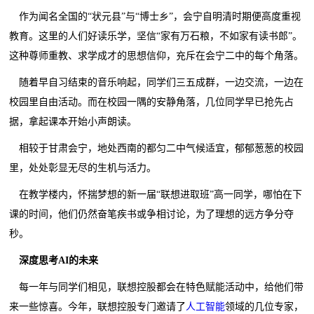
作为闻名全国的“状元县”与“博士乡”，会宁自明清时期便高度重视
教育。这里的人们好读乐学，坚信“家有万石粮，不如家有读书郎”。
这种尊师重教、求学成才的思想信仰，充斥在会宁二中的每个角落。
随着早自习结束的音乐响起，同学们三五成群，一边交流，一边在
校园里自由活动。而在校园一隅的安静角落，几位同学早已抢先占
据，拿起课本开始小声朗读。
相较于甘肃会宁，地处西南的都匀二中气候适宜，郁郁葱葱的校园
里，处处彰显无尽的生机与活力。
在教学楼内，怀揣梦想的新一届“联想进取班”高一同学，哪怕在下
课的时间，他们仍然奋笔疾书或争相讨论，为了理想的远方争分夺
秒。
深度思考AI的未来
每一年与同学们相见，联想控股都会在特色赋能活动中，给他们带
来一些惊喜。今年，联想控股专门邀请了
人工智能
领域的几位专家，