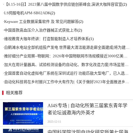
·
【6.15-16日】2023第八届中国数字供应链创新峰会,演讲大咖阵容官宣
(2)
·
LS伺服电机APM-SB02ADK
(2)
·
Kepware 工业数据采集软件 及 常见问题解答
(2)
·
中国首款高血压介入治疗器械正式获批上市
(2)
·
维视教育大咖年终讲：打造智能制造人才培养体系
(1)
·
白鹤滩水电站全部机组投产发电 世界最大清洁能源走廊全面建成|将为建设新型能源体系、保障国家能源安全、实现“双碳”目标提供有力支撑
·
推好细分产业观察--物联网：2026年中国物联网市场规模接近3000亿美元 智慧工厂、智慧城市、智慧电网等将占60%以上
·
加大在用计量器具、试验检测设备的自动化、数字化改造力度|市场监管总局 工业和信息化部 关于促进企业计量能力提升的指导意见
·
全国首套自动化虚拟电厂系统在深圳试运行 功能匹敌大型电厂，已入选国际典型案例
·
自动化科技将在乡村振兴工作中大有作为|《关于做好2023年全面推进乡村振兴重点工作的意见》发布
相关推荐
AI4S专场 | 自动化所第三届紫东青年学
者论坛诚邀海内外英才
2025-12-11
中国科学院沈阳自动化研究所第七届海