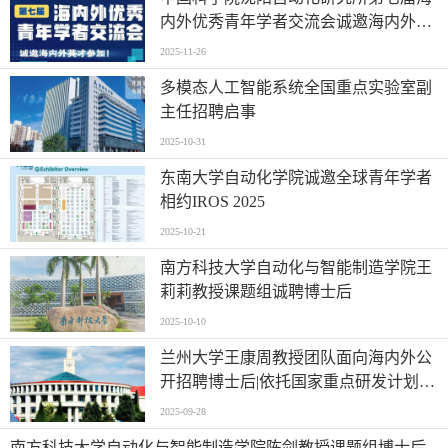
内外优秀青年学者交流会诚邀海内外英
才参加！
2025-11-26
多模态人工智能系统全国重点实验室副
主任招聘启事
2025-10-31
东南大学自动化学院诚邀全球青年学者
相约IROS 2025
2025-10-21
南方科技大学自动化与智能制造学院王
莉莉教授课题组诚聘博士后
2025-10-10
兰州大学王康周教授团队面向海内外公
开招聘博士后|依托国家重点研发计划课
题“基于数智决策模型的供应链与服务
2025-09-28
价值链协同管控技术”
南方科技大学自动化与智能制造学院陈剑教授课题组博士后