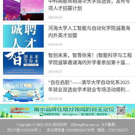
中科闻歌亮相清华大学双选会，发布专
项人才招募计划
2025-06-03
河海大学人工智能与自动化学院诚邀海
内外英才加盟
2025-05-29
智创未来，智等你来！||智能科学与工程
学院诚挚邀请海内外学者参加第十届
“兴海论坛”！
2025-05-27
“自在启航”——清华大学自动化系2025
年就业双选会学术就业专场活动顺利举
办
2025-05-20
Copyright © 2003-2024
自动化网
ZiDongHua.com.cn ICP备案：
京ICP备11042658号-1
京公网安备 11010802024739号 微信：17812161557