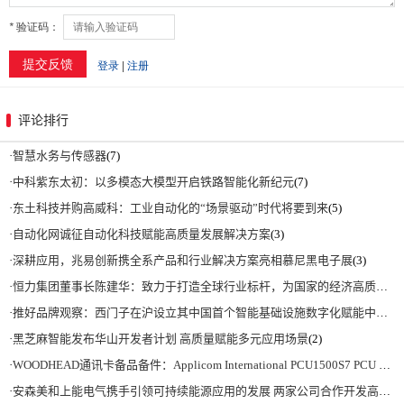
评论排行
·
智慧水务与传感器
(7)
·
中科紫东太初：以多模态大模型开启铁路智能化新纪元
(7)
·
东土科技并购高威科：工业自动化的“场景驱动”时代将要到来
(5)
·
自动化网诚征自动化科技赋能高质量发展解决方案
(3)
·
深耕应用，兆易创新携全系产品和行业解决方案亮相慕尼黑电子展
(3)
·
恒力集团董事长陈建华：致力于打造全球行业标杆，为国家的经济高质量发展贡献更大力量|上海电气集团党委书记、董事长吴磊来访
·
推好品牌观察：西门子在沪设立其中国首个智能基础设施数字化赋能中心
(2)
·
黑芝麻智能发布华山开发者计划 高质量赋能多元应用场景
(2)
·
WOODHEAD通讯卡备品备件：Applicom International PCU1500S7 PCU 1500 S7 V4.5.0
·
安森美和上能电气携手引领可持续能源应用的发展 两家公司合作开发高性能储能和太阳能组串式逆变器方案 以实现可持续的未来