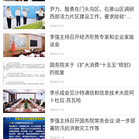
尹力、殷勇在门头沟区、石景山区调研
西部活力片区建设工作，要求绘就“山
水京西、活力永定”新图景
2026-07-15
李强主持召开经济形势专家和企业家座
谈会
2026-07-15
国务院关于《扩大消费“十五五”规划》
的批复
2026-07-15
李乐成会见沙特通信和信息技术大臣阿
卜杜拉·苏瓦哈
2026-07-15
李强主持召开国务院常务会议 进一步部
署防汛抗洪救灾工作等
2026-07-14