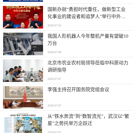
国新办就“勇担时代重任，做新型工业
化事业的建设者和追梦人”举行中外记
者见面会
2026-07-10
我国人形机器人今年整机产量有望破10
万台
2026-07-08
北京市农业农村局领导莅临中科原动力
调研指导
2026-07-07
李强主持召开国务院党组会议
2026-07-07
从“铁水奔流”到“数智流光”，武汉以“繁
星”之势托举万企跃迁
2026-07-02