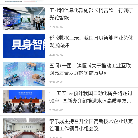
工业和信息化部副部长柯吉欣一行调研
光轮智能
2026-07-02
税收数据显示：我国具身智能产业总体
发展向好
2026-07-02
五问+一图，读懂《关于推动工业互联
网高质量发展的实施意见》
2026-07-01
“十五五”末预计我国自动化码头将超过
90座 | 国新办介绍推进水运高质量发展
有关情况
2026-07-01
李乐成主持召开全国高新技术企业认定
管理工作领导小组会议
2026-07-01