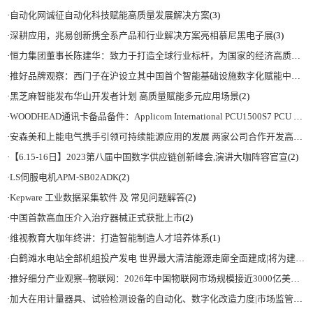
·
自动化网诚征自动化科技赋能高质量发展解决方案
(3)
·
深耕应用，兆易创新携全系产品和行业解决方案亮相慕尼黑电子展
(3)
·
恒力集团董事长陈建华：致力于打造全球行业标杆，为国家的经济高质量发展贡献更大力量|上海电气集团党委书记、董事长吴磊来访
·
推好品牌观察：西门子在沪设立其中国首个智能基础设施数字化赋能中心
(2)
·
黑芝麻智能发布华山开发者计划 高质量赋能多元应用场景
(2)
·
WOODHEAD通讯卡备品备件：Applicom International PCU1500S7 PCU 1500 S7 V4.5.0
·
安森美和上能电气携手引领可持续能源应用的发展 两家公司合作开发高性能储能和太阳能组串式逆变器方案 以实现可持续的未来
·
【6.15-16日】2023第八届中国数字供应链创新峰会,演讲大咖阵容官宣
(2)
·
LS伺服电机APM-SB02ADK
(2)
·
Kepware 工业数据采集软件 及 常见问题解答
(2)
·
中国首款高血压介入治疗器械正式获批上市
(2)
·
维视教育大咖年终讲：打造智能制造人才培养体系
(1)
·
白鹤滩水电站全部机组投产发电 世界最大清洁能源走廊全面建成|将为建设新型能源体系、保障国家能源安全、实现“双碳”目标提供有力支撑
·
推好细分产业观察--物联网：2026年中国物联网市场规模接近3000亿美元 智慧工厂、智慧城市、智慧电网等将占60%以上
·
加大在用计量器具、试验检测设备的自动化、数字化改造力度|市场监管总局 工业和信息化部 关于促进企业计量能力提升的指导意见