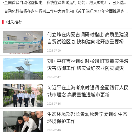
·
全国首套自动化虚拟电厂系统在深圳试运行 功能匹敌大型电厂，已入选国际典型案例
·
自动化科技将在乡村振兴工作中大有作为|《关于做好2023年全面推进乡村振兴重点工作的意见》发布
相关推荐
何立峰在内蒙古调研时指出 高质量建设
自贸试验区 加快构建向北开放重要桥头
堡
2026-07-20
刘国中在吉林调研时强调 盯紧抓实洪涝
灾害防御工作 切实做好农业防灾减灾
2026-07-17
习近平在上海考察时强调 全面践行人民
城市理念 高质量推进城市更新
2026-07-16
生态环境部部长黄润秋赴宁夏调研生态
环境保护工作
2026-07-16