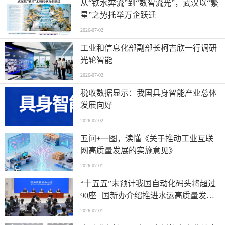
从“铁水奔流”到“数智流光”，武汉以“繁
星”之势托举万企跃迁
2026-07-02
工业和信息化部副部长柯吉欣一行调研
光轮智能
2026-07-02
税收数据显示：我国具身智能产业总体
发展向好
2026-07-02
五问+一图，读懂《关于推动工业互联
网高质量发展的实施意见》
2026-07-01
“十五五”末预计我国自动化码头将超过
90座 | 国新办介绍推进水运高质量发展
有关情况
2026-07-01