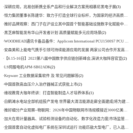
·
深耕应用，兆易创新携全系产品和行业解决方案亮相慕尼黑电子展
(3)
·
恒力集团董事长陈建华：致力于打造全球行业标杆，为国家的经济高质量发展贡献更大力量|上海电气集团党委书记、董事长吴磊来访
·
推好品牌观察：西门子在沪设立其中国首个智能基础设施数字化赋能中心
(2)
·
黑芝麻智能发布华山开发者计划 高质量赋能多元应用场景
(2)
·
WOODHEAD通讯卡备品备件：Applicom International PCU1500S7 PCU 1500 S7 V4.5.0
·
安森美和上能电气携手引领可持续能源应用的发展 两家公司合作开发高性能储能和太阳能组串式逆变器方案 以实现可持续的未来
·
【6.15-16日】2023第八届中国数字供应链创新峰会,演讲大咖阵容官宣
(2)
·
LS伺服电机APM-SB02ADK
(2)
·
Kepware 工业数据采集软件 及 常见问题解答
(2)
·
中国首款高血压介入治疗器械正式获批上市
(2)
·
维视教育大咖年终讲：打造智能制造人才培养体系
(1)
·
白鹤滩水电站全部机组投产发电 世界最大清洁能源走廊全面建成|将为建设新型能源体系、保障国家能源安全、实现“双碳”目标提供有力支撑
·
推好细分产业观察--物联网：2026年中国物联网市场规模接近3000亿美元 智慧工厂、智慧城市、智慧电网等将占60%以上
·
加大在用计量器具、试验检测设备的自动化、数字化改造力度|市场监管总局 工业和信息化部 关于促进企业计量能力提升的指导意见
·
全国首套自动化虚拟电厂系统在深圳试运行 功能匹敌大型电厂，已入选国际典型案例