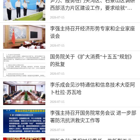
尹力、殷勇在门头沟区、石景山区调研
西部活力片区建设工作，要求绘就“山
水京西、活力永定”新图景
2026-07-15
李强主持召开经济形势专家和企业家座
谈会
2026-07-15
国务院关于《扩大消费“十五五”规划》
的批复
2026-07-15
李乐成会见沙特通信和信息技术大臣阿
卜杜拉·苏瓦哈
2026-07-15
李强主持召开国务院常务会议 进一步部
署防汛抗洪救灾工作等
2026-07-14