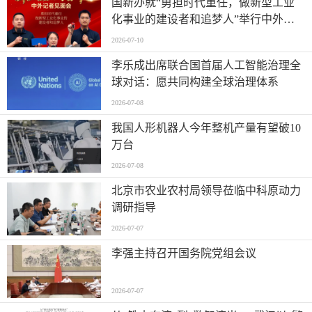
国新办就“勇担时代重任，做新型工业
化事业的建设者和追梦人”举行中外记
者见面会
2026-07-10
李乐成出席联合国首届人工智能治理全
球对话：愿共同构建全球治理体系
2026-07-08
我国人形机器人今年整机产量有望破10
万台
2026-07-08
北京市农业农村局领导莅临中科原动力
调研指导
2026-07-07
李强主持召开国务院党组会议
2026-07-07