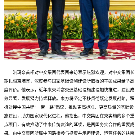
洪玛奈首相对中交集团代表团来访表示热烈欢迎，对中交集团长
期扎根柬埔寨，深度参与国家基础设施建设所取得的丰硕成果给予高
度评价。他表示，近年来柬埔寨交通基础设施建设加快推进，建设成
效显著，发展潜力持续释放。柬方将坚定不移贯彻既定发展战略，积
极对接中国共建“一带一路”倡议，推动更高标准、更高质量的基础设
施建设，助力国家现代化进程。他指出，中交集团在柬实施的多个重
点项目，有效推动了中柬传统友谊的延续，是两国务实合作的重要成
果。由中交集团所属中国路桥参与投资并承担建设、运营任务的扶南