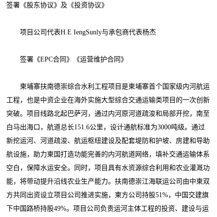
签署《股东协议》及《投资协议》
项目公司代表H.E IengSunly与承包商代表杨杰
签署《EPC合同》《运营维护合同》
柬埔寨扶南德崇综合水利工程项目是柬埔寨首个国家级内河航运
工程，也是中资企业在海外实施大型综合交通运输类项目的一次创新
突破。项目线路北起巴萨河，通过内河原河道疏浚和局部开挖，南至
白马出海口，航道总长151.6公里，设计通航标准为3000吨级。通过
新挖运河、河道疏浚、航运枢纽建设及配套堤防和护坡、房建和导助
航设施，助力柬国打造功能完善的内河航道网络，填补交通运输体系
空白，保障水运安全。同时，项目具有水资源综合利用和农业灌溉功
能，将带动提升沿线农业生产能力。扶南德崇江海联运公司由中柬双
方共同出资设立项目公司推进实施，柬方公司持股51%，中国交建旗
下中国路桥持股49%。项目公司负责运河主体工程的投资、建设与运